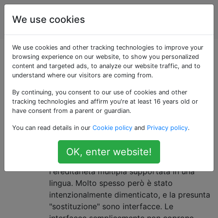
Ingegneria
Tag
We use cookies
Account
software
We use cookies and other tracking technologies to improve your
Domande taggate
browsing experience on our website, to show you personalized
content and targeted ads, to analyze our website traffic, and to
understand where our visitors are coming from.
«multiple-
By continuing, you consent to our use of cookies and other
inheritance»
tracking technologies and affirm you're at least 16 years old or
have consent from a parent or guardian.
You can read details in our
Cookie policy
and
Privacy policy
.
C'è qualche "vera" ragione per cui
9
l'ereditarietà multipla è odiata?
OK, enter website!
Mi è sempre piaciuta l'idea di avere
l'ereditarietà multipla supportata in una
lingua. Molto spesso però è stato
intenzionalmente dimenticato, e la presunta
"sostituzione" sono interfacce. Le