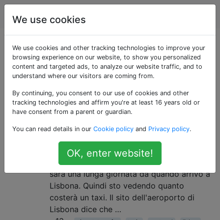
Viaggio
Tag
Account
We use cookies
Domande taggate
We use cookies and other tracking technologies to improve your
browsing experience on our website, to show you personalized
content and targeted ads, to analyze our website traffic, and to
«lis»
understand where our visitors are coming from.
By continuing, you consent to our use of cookies and other
Quanto costa un taxi dall'aeroporto
6
tracking technologies and affirm you're at least 16 years old or
di Lisbona al centro città?
have consent from a parent or guardian.
Arriverò a Lisbona domenica in ritardo con
You can read details in our
Cookie policy
and
Privacy policy
.
una discreta quantità di bagagli. Di solito
ho usato l'Aerobus (che funziona
OK, enter website!
benissimo) ma ho più bagaglio del solito e
sarà una lunga giornata da quando arrivo a
Lisbona. Quindi sto vedendo quanto
costerà un taxi. Il sito dell'aeroporto di
Lisbona dice che …