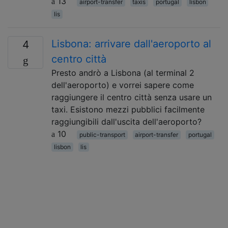
13
airport-transfer
taxis
portugal
lisbon
lis
Lisbona: arrivare dall'aeroporto al
4
centro città
Presto andrò a Lisbona (al terminal 2
dell'aeroporto) e vorrei sapere come
raggiungere il centro città senza usare un
taxi. Esistono mezzi pubblici facilmente
raggiungibili dall'uscita dell'aeroporto?
10
public-transport
airport-transfer
portugal
lisbon
lis