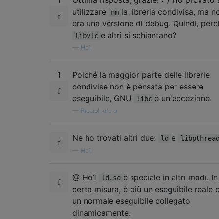
utilizzare
la libreria condivisa, ma n
nm
era una versione di debug. Quindi, perc
e altri si schiantano?
libvlc
—
Ho1,
1
Poiché la maggior parte delle librerie
condivise non è pensata per essere
eseguibile, GNU
è un'eccezione.
libc
—
Riccioli d'oro
Ne ho trovati altri due:
e
ld
libpthrea
—
Ho1,
@ Ho1
è speciale in altri modi. I
ld.so
certa misura, è più un eseguibile reale 
un normale eseguibile collegato
dinamicamente.