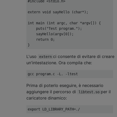
#include
<stdio.h>
extern
void
 sayHello 
(
char
*);
int
 main 
(
int
 argc
,
char
*
argv
[])
{
    puts
(
"Test program."
);
    sayHello
(
argv
[
0
]);
return
0
;
}
L'uso
ci consente di evitare di creare
extern
un'intestazione. Ora compila che:
Prima di poterlo eseguire, è necessario
aggiungere il percorso di
per il
libtest.so
caricatore dinamico: