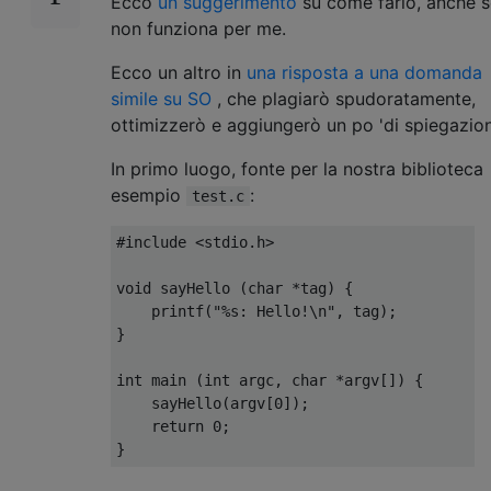
Ecco
un suggerimento
su come farlo, anche s
non funziona per me.
Ecco un altro in
una risposta a una domanda
simile su SO
, che plagiarò spudoratamente,
ottimizzerò e aggiungerò un po 'di spiegazio
In primo luogo, fonte per la nostra biblioteca
esempio
:
test.c
#include
<stdio.h>
void
 sayHello 
(
char
*
tag
)
{
    printf
(
"%s: Hello!\n"
,
 tag
);
}
int
 main 
(
int
 argc
,
char
*
argv
[])
{
    sayHello
(
argv
[
0
]);
return
0
;
}