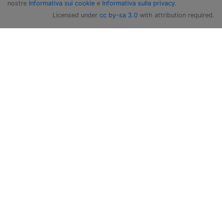
nostre
Informativa sui cookie
e
Informativa sulla privacy
.
Licensed under
cc by-sa 3.0
with attribution required.