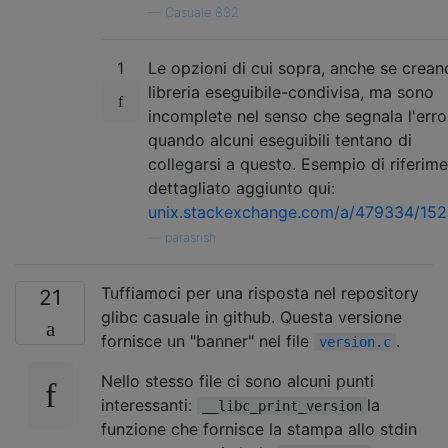
—
Casuale 832
1
Le opzioni di cui sopra, anche se crean
libreria eseguibile-condivisa, ma sono
incomplete nel senso che segnala l'erro
quando alcuni eseguibili tentano di
collegarsi a questo. Esempio di riferim
dettagliato aggiunto qui:
unix.stackexchange.com/a/479334/15
—
parasrish
Tuffiamoci per una risposta nel repository
21
glibc casuale in github. Questa versione
fornisce un "banner" nel file
.
version.c
Nello stesso file ci sono alcuni punti
interessanti:
la
__libc_print_version
funzione che fornisce la stampa allo stdin