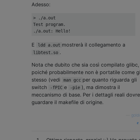
Adesso:
> ./a.out

Test program.

E
mostrerà il collegamento a
ldd a.out
.
libtest.so
Nota che dubito che sia così compilato glibc,
poiché probabilmente non è portatile come g
stesso (vedi
per quanto riguarda gli
man gcc
switch
e
), ma dimostra il
-fPIC
-pie
meccanismo di base. Per i dettagli reali dovre
guardare il makefile di origine.
—
gold
1
Ottima risposta, grazie! :-) Ho provato 