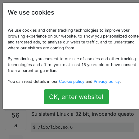
Unix & Linux
Tag
Account
We use cookies
Perché e come sono
We use cookies and other tracking technologies to improve your
browsing experience on our website, to show you personalized conte
and targeted ads, to analyze our website traffic, and to understand
eseguibili alcune
where our visitors are coming from.
librerie condivise,
By continuing, you consent to our use of cookies and other tracking
technologies and affirm you're at least 16 years old or have consent
from a parent or guardian.
come se fossero
You can read details in our
Cookie policy
and
Privacy policy
.
eseguibili?
OK, enter website!
Su sistemi Linux a 32 bit, invocando questo
56