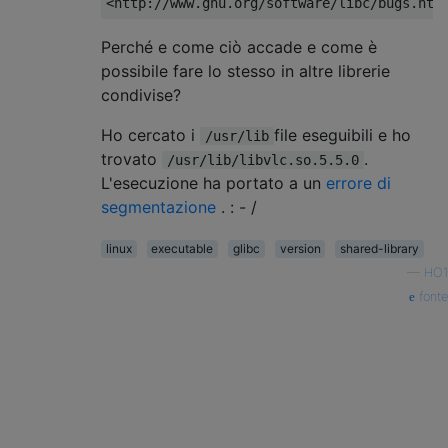
Perché e come ciò accade e come è
possibile fare lo stesso in altre librerie
condivise?
Ho cercato i
file eseguibili e ho
/usr/lib
trovato
.
/usr/lib/libvlc.so.5.5.0
L'esecuzione ha portato a un
errore di
segmentazione
. : - /
linux
executable
glibc
version
shared-library
—
HO1
fonte