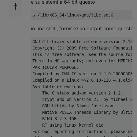
e su sistemi a 64 bit questo
in una shell, fornisce un output come questo:
GNU C Library stable release version 2.10.1
Copyright (C) 2009 Free Software Foundation
This is free software; see the source for c
There is NO warranty; not even for MERCHANT
PARTICULAR PURPOSE.

Compiled by GNU CC version 4.4.0 20090506 (
Compiled on a Linux >>2.6.18-128.4.1.el5<< 
Available extensions:

    The C stubs add-on version 2.1.2.

    crypt add-on version 2.1 by Michael Gla
    GNU Libidn by Simon Josefsson

    Native POSIX Threads Library by Ulrich 
    BIND-8.2.3-T5B

    RT using linux kernel aio

For bug reporting instructions, please see: