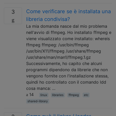
Come verificare se è installata una
3
libreria condivisa?
La mia domanda nasce dal mio problema
nell'avvio di ffmpeg. Ho installato ffmpeg e
viene visualizzato come installato: whereis
ffmpeg ffmpeg: /usr/bin/ffmpeg
/usr/bin/X11/ffmpeg /usr/share/ffmpeg
/usr/share/man/man1/ffmpeg.1.gz
Successivamente, ho capito che alcuni
programmi dipendono da librerie che non
vengono fornite con l'installazione stessa,
quindi ho controllato con il comando ldd
cosa manca: …
14
linux
libraries
ffmpeg
etc
shared-library