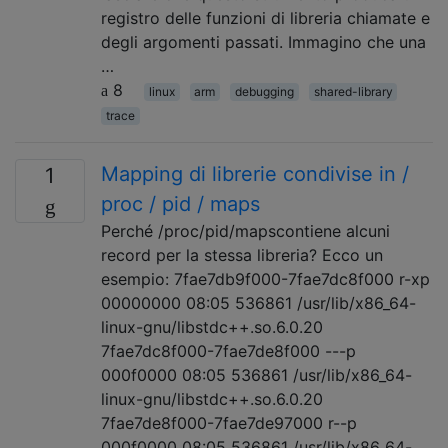
registro delle funzioni di libreria chiamate e
degli argomenti passati. Immagino che una
…
8
linux
arm
debugging
shared-library
trace
Mapping di librerie condivise in /
1
proc / pid / maps
Perché /proc/pid/mapscontiene alcuni
record per la stessa libreria? Ecco un
esempio: 7fae7db9f000-7fae7dc8f000 r-xp
00000000 08:05 536861 /usr/lib/x86_64-
linux-gnu/libstdc++.so.6.0.20
7fae7dc8f000-7fae7de8f000 ---p
000f0000 08:05 536861 /usr/lib/x86_64-
linux-gnu/libstdc++.so.6.0.20
7fae7de8f000-7fae7de97000 r--p
000f0000 08:05 536861 /usr/lib/x86_64-