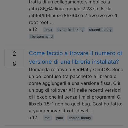
tratta di un collegamento simbolico a
/lib/x86_64-linux-gnu/ld-2.28.so: ls -la
/lib64/ld-linux-x86-64.so.2 lrwxrwxrwx 1
root root …
12
linux
dynamic-linking
shared-library
file-command
Come faccio a trovare il numero di
2
versione di una libreria installata?
Domanda relativa a RedHat / CentOS. Sono
un po 'confuso tra pacchetto e libreria e
come aggiungerli a una versione fissa. C'è
un bug di rollover X11 nelle recenti versioni
di libxcb che influenza i miei programmi C.
libxcb-1.5-1 non ha quel bug. Così ho fatto:
# yum remove libxcb-devel …
12
rhel
yum
shared-library