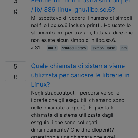
Perché nm non mostra simboli per
3
/lib/i386-linux-gnu/libc.so.6?
Mi aspettavo di vedere il numero di simboli
nel file libc.so.6 incluso printf . Ho usato lo
strumento nm per trovarli, tuttavia dice che
non esiste alcun simbolo in libc.so.6.
31
linux
shared-library
symbol-table
nm
Quale chiamata di sistema viene
5
utilizzata per caricare le librerie in
Linux?
Negli straceoutput, i percorsi verso le
librerie che gli eseguibili chiamano sono
nelle chiamate a open(). È questa la
chiamata di sistema utilizzata dagli
eseguibili che sono collegati
dinamicamente? Che dire dlopen()?
open()non è una chiamata che avrei