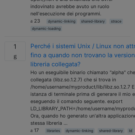
indovinato avrebbe avuto un ruolo
nell'esecuzione dei programmi.
23
dynamic-linking
shared-library
strace
dynamic-loading
Perché i sistemi Unix / Linux non att
1
fino a quando non trovano la version
libreria collegata?
Ho un eseguibile binario chiamato "alpha" che 
collegata (libz.so.1.2.7) che si trova in
/home/username/myproduct/lib/libz.so.1.2.7 E
istanza di terminale prima di generare il mio e
eseguendo il comando seguente. export
LD_LIBRARY_PATH=/home/username/myproduc
Ora, quando ho generato un'altra applicazione
stessa libreria …
17
libraries
dynamic-linking
shared-library
ld