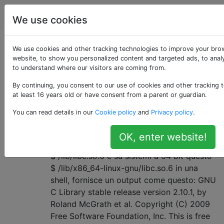
Unix & Linux
Tag
Account
We use cookies
Domande taggate
We use cookies and other tracking technologies to improve your bro
website, to show you personalized content and targeted ads, to analy
to understand where our visitors are coming from.
«shared-library»
By continuing, you consent to our use of cookies and other tracking 
at least 16 years old or have consent from a parent or guardian.
Perché e come sono eseguibili
2
You can read details in our
Cookie policy
and
Privacy policy
.
alcune librerie condivise, come se
fossero eseguibili?
OK, enter website!
Su sistemi Linux a 32 bit, invocando questo
$ /lib/libc.so.6 e su sistemi a 64 bit questo
$ /lib/x86_64-linux-gnu/libc.so.6 in una
shell, fornisce un output come questo: GNU
C Library stable release version 2.10.1, by
Roland McGrath et al. Copyright (C) 2009
Free Software Foundation, Inc. This is free