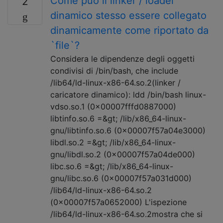
Come può il linker / loader
2
dinamico stesso essere collegato
dinamicamente come riportato da
`file`?
Considera le dipendenze degli oggetti
condivisi di /bin/bash, che include
/lib64/ld-linux-x86-64.so.2(linker /
caricatore dinamico): ldd /bin/bash linux-
vdso.so.1 (0x00007fffd0887000)
libtinfo.so.6 =&gt; /lib/x86_64-linux-
gnu/libtinfo.so.6 (0x00007f57a04e3000)
libdl.so.2 =&gt; /lib/x86_64-linux-
gnu/libdl.so.2 (0x00007f57a04de000)
libc.so.6 =&gt; /lib/x86_64-linux-
gnu/libc.so.6 (0x00007f57a031d000)
/lib64/ld-linux-x86-64.so.2
(0x00007f57a0652000) L'ispezione
/lib64/ld-linux-x86-64.so.2mostra che si