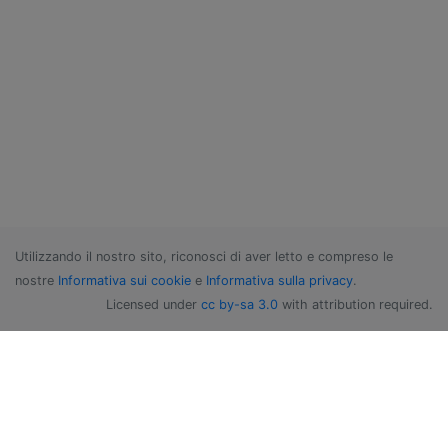
Utilizzando il nostro sito, riconosci di aver letto e compreso le
nostre
Informativa sui cookie
e
Informativa sulla privacy
.
Licensed under
cc by-sa 3.0
with attribution required.