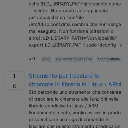
echo $LD_LIBRARY_PATHsi presenta come
... niente . Ho provato ad aggiungere
/usr/local/liba un .conffile
/etc/ld.so.conf.dma sembra che non venga
mai eseguito. Non funziona (citazioni o
altro): LD_LIBRARY_PATH="/usr/local/lib"
export LD_LIBRARY_PATH sudo ldconfig -v
…
9
sudo
environment-variables
shared-library
Strumento per tracciare le
1
chiamate in libreria in Linux / ARM
Sto cercando uno strumento che consenta
di tracciare le chiamate alle funzioni nelle
librerie condivise in Linux / ARM.
Fondamentalmente, voglio essere in grado
di specificare una riga di comando e
lasciare che questo strumento produca un