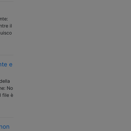
nte:
tre il
tuisco
nte e
della
ine: No
 file è
 non