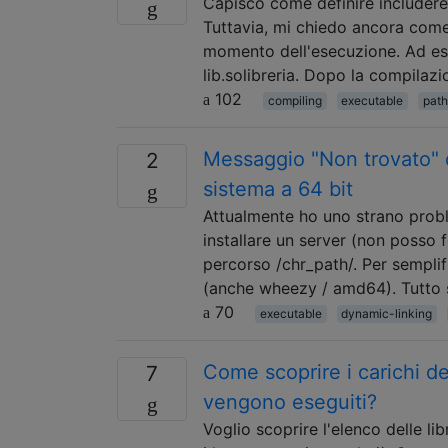
Capisco come definire includere 
Tuttavia, mi chiedo ancora come g
momento dell'esecuzione. Ad ese
lib.solibreria. Dopo la compilaz
102
compiling
executable
path
Messaggio "Non trovato" q
2
sistema a 64 bit
Attualmente ho uno strano prob
installare un server (non posso f
percorso /chr_path/. Per semplif
(anche wheezy / amd64). Tutto
70
executable
dynamic-linking
Come scoprire i carichi de
7
vengono eseguiti?
Voglio scoprire l'elenco delle l