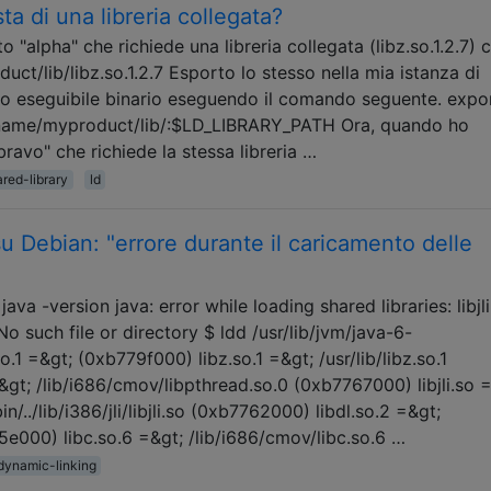
ta di una libreria collegata?
 "alpha" che richiede una libreria collegata (libz.so.1.2.7) c
t/lib/libz.so.1.2.7 Esporto lo stesso nella mia istanza di
mio eseguibile binario eseguendo il comando seguente. expo
me/myproduct/lib/:$LD_LIBRARY_PATH Ora, quando ho
ravo" che richiede la stessa libreria …
red-library
ld
u Debian: "errore durante il caricamento delle
"
va -version java: error while loading shared libraries: libjli
o such file or directory $ ldd /usr/lib/jvm/java-6-
o.1 =&gt; (0xb779f000) libz.so.1 =&gt; /usr/lib/libz.so.1
gt; /lib/i686/cmov/libpthread.so.0 (0xb7767000) libjli.so 
n/../lib/i386/jli/libjli.so (0xb7762000) libdl.so.2 =&gt;
5e000) libc.so.6 =&gt; /lib/i686/cmov/libc.so.6 …
dynamic-linking