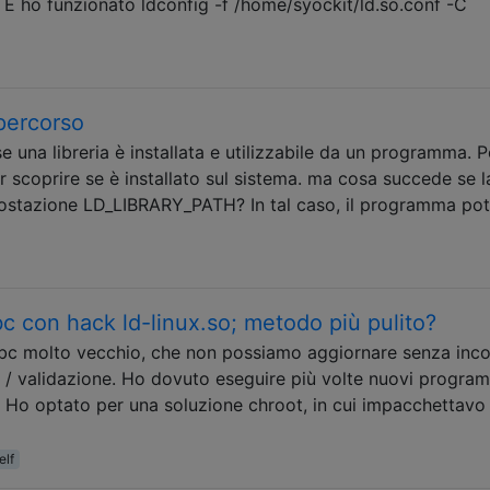
. E ho funzionato ldconfig -f /home/syockit/ld.so.conf -C
 percorso
e una libreria è installata e utilizzabile da un programma. 
r scoprire se è installato sul sistema. ma cosa succede se l
impostazione LD_LIBRARY_PATH? In tal caso, il programma po
bc con hack ld-linux.so; metodo più pulito?
ibc molto vecchio, che non possiamo aggiornare senza inco
t / validazione. Ho dovuto eseguire più volte nuovi progra
. Ho optato per una soluzione chroot, in cui impacchettavo 
elf