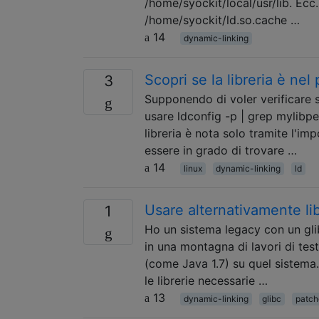
/home/syockit/local/usr/lib. Ecc
/home/syockit/ld.so.cache …
14
dynamic-linking
Scopri se la libreria è nel
3
Supponendo di voler verificare s
usare ldconfig -p | grep mylibpe
libreria è nota solo tramite l'
essere in grado di trovare …
14
linux
dynamic-linking
ld
Usare alternativamente li
1
Ho un sistema legacy con un gl
in una montagna di lavori di tes
(come Java 1.7) su quel sistema
le librerie necessarie …
13
dynamic-linking
glibc
patch