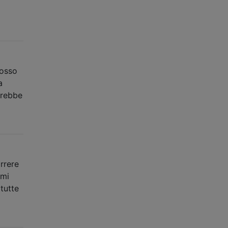
Posso
a
trebbe
rrere
mmi
tutte