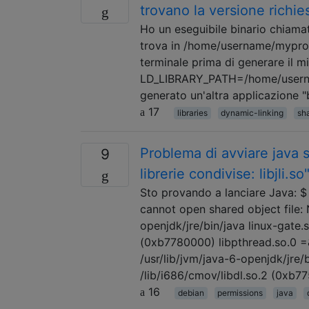
trovano la versione richies
Ho un eseguibile binario chiamato
trova in /home/username/myproduc
terminale prima di generare il 
LD_LIBRARY_PATH=/home/userna
generato un'altra applicazione "b
17
libraries
dynamic-linking
sha
Problema di avviare java s
9
librerie condivise: libjli.so
Sto provando a lanciare Java: $ ja
cannot open shared object file: N
openjdk/jre/bin/java linux-gate.s
(0xb7780000) libpthread.so.0 =&
/usr/lib/jvm/java-6-openjdk/jre/bi
/lib/i686/cmov/libdl.so.2 (0xb77
16
debian
permissions
java