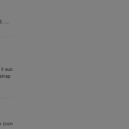
E. …
 il suo
strap
o (con