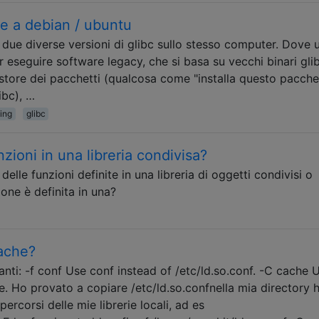
me a debian / ubuntu
re due diverse versioni di glibc sullo stesso computer. Dove 
r eseguire software legacy, che si basa su vecchi binari gli
gestore dei pacchetti (qualcosa come "installa questo pacche
ibc), …
ing
glibc
nzioni in una libreria condivisa?
lle funzioni definite in una libreria di oggetti condivisi o
one è definita in una?
cache?
anti: -f conf Use conf instead of /etc/ld.so.conf. -C cache 
e. Ho provato a copiare /etc/ld.so.confnella mia directory
percorsi delle mie librerie locali, ad es