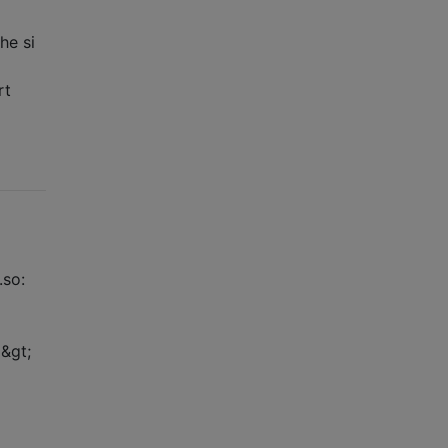
he si
rt
.so:
=&gt;