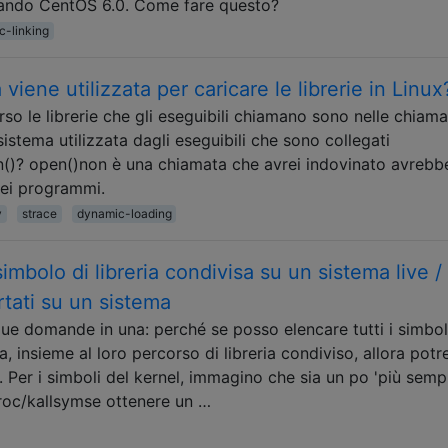
usando CentOS 6.0. Come fare questo?
c-linking
iene utilizzata per caricare le librerie in Linux
rso le librerie che gli eseguibili chiamano sono nelle chiama
istema utilizzata dagli eseguibili che sono collegati
()? open()non è una chiamata che avrei indovinato avrebb
dei programmi.
y
strace
dynamic-loading
imbolo di libreria condivisa su un sistema live /
rtati su un sistema
due domande in una: perché se posso elencare tutti i simbol
a, insieme al loro percorso di libreria condiviso, allora potre
Per i simboli del kernel, immagino che sia un po 'più sempl
oc/kallsymse ottenere un …