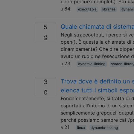
i loro percorsi completi). Sto 
64
executable
libraries
dynami
Quale chiamata di sistema v
5
Negli straceoutput, i percorsi ve
open(). È questa la chiamata di s
dinamicamente? Che dire dlopen
avuto un ruolo nell'esecuzione 
23
dynamic-linking
shared-librar
Trova dove è definito un s
3
elenca tutti i simboli espo
Fondamentalmente, si tratta di 
esportati all'interno di un sistem
semplicemente grepquell'output. 
perché possiamo sempre cat /pr
21
linux
dynamic-linking