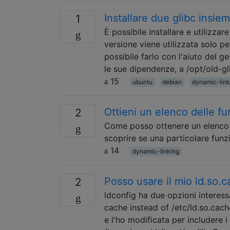
Installare due glibc insie
1
È possibile installare e utilizza
versione viene utilizzata solo pe
possibile farlo con l'aiuto del 
le sue dipendenze, a /opt/old-gl
15
ubuntu
debian
dynamic-link
Ottieni un elenco delle fu
2
Come posso ottenere un elenco de
scoprire se una particolare funzi
14
dynamic-linking
Posso usare il mio ld.so.
2
ldconfig ha due opzioni interess
cache instead of /etc/ld.so.cach
e l'ho modificata per includere i 