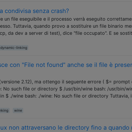
ia condivisa senza crash?
re un file eseguibile e il processo verrà eseguito correttame
cesso. Tuttavia, quando provo a sostituire un file binario men
, da dev a server di test), dice "file occupato". E se sosti
dynamic-linking
sce con "File not found" anche se il file è prese
 (versione 2.12), ma ottengo il seguente errore ( $= prompt 
e: No such file or directory $ /usr/bin/wine bash: /usr/bin/w
in $ ./wine bash: ./wine: No such file or directory Tuttavia, il
nking
wine
inux non attraversano le directory fino a quando