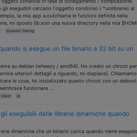
oggetti condivisi in fase di collegamento / compilazione.
li eseguibili cercano l'oggetto condiviso ( *.solibrerie) al
mpio, la mia app a.outchiama le funzioni definite nella
ione, mi sposto lib.soin una nuova directory nella mia $HOM
dynamic-linking
uando si esegue un file binario a 32 bit su un
lema su debian (wheezy / amd64). Ho creato un chroot per
ornire ulteriori dettagli a riguardo, mi dispiace). Chiamiamo
icare le cose, ho inizializzato questo chroot con un deboot
 sembrava funzionare …
linker
ld
gli eseguibili delle librerie dinamiche quando
ibrerie dinamiche che un binario carica quando viene eseguit