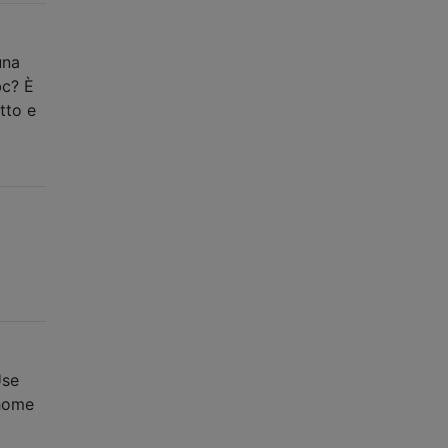
una
bc? È
tto e
Use
 home