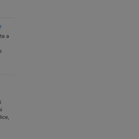
?
te a
e
i
i
ice,