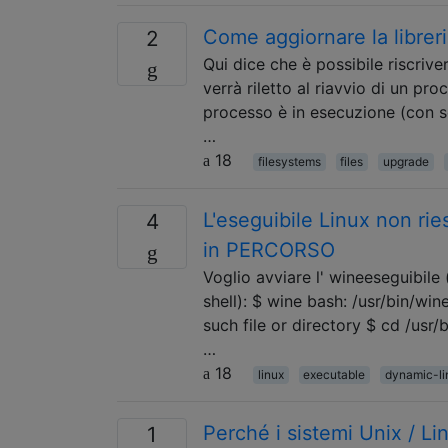
Come aggiornare la librer
2
Qui dice che è possibile riscrive
verrà riletto al riavvio di un pro
processo è in esecuzione (con scp
…
18
filesystems
files
upgrade
L'eseguibile Linux non rie
4
in PERCORSO
Voglio avviare l' wineeseguibile
shell): $ wine bash: /usr/bin/win
such file or directory $ cd /usr/b
…
18
linux
executable
dynamic-li
Perché i sistemi Unix / L
1