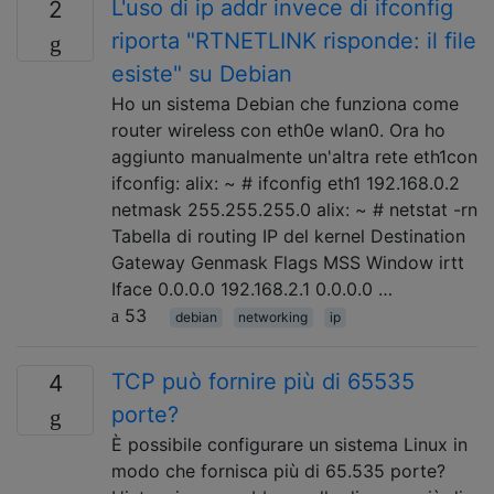
L'uso di ip addr invece di ifconfig
2
riporta "RTNETLINK risponde: il file
esiste" su Debian
Ho un sistema Debian che funziona come
router wireless con eth0e wlan0. Ora ho
aggiunto manualmente un'altra rete eth1con
ifconfig: alix: ~ # ifconfig eth1 192.168.0.2
netmask 255.255.255.0 alix: ~ # netstat -rn
Tabella di routing IP del kernel Destination
Gateway Genmask Flags MSS Window irtt
Iface 0.0.0.0 192.168.2.1 0.0.0.0 …
53
debian
networking
ip
TCP può fornire più di 65535
4
porte?
È possibile configurare un sistema Linux in
modo che fornisca più di 65.535 porte?