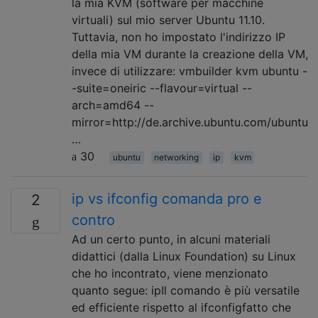
la mia KVM (software per macchine
virtuali) sul mio server Ubuntu 11.10.
Tuttavia, non ho impostato l'indirizzo IP
della mia VM durante la creazione della VM,
invece di utilizzare: vmbuilder kvm ubuntu -
-suite=oneiric --flavour=virtual --
arch=amd64 --
mirror=http://de.archive.ubuntu.com/ubuntu
…
30
ubuntu
networking
ip
kvm
ip vs ifconfig comanda pro e
2
contro
Ad un certo punto, in alcuni materiali
didattici (dalla Linux Foundation) su Linux
che ho incontrato, viene menzionato
quanto segue: ipIl comando è più versatile
ed efficiente rispetto al ifconfigfatto che