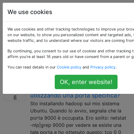
Unix & Linux
Tag
Account
We use cookies
Domande taggate
We use cookies and other tracking technologies to improve your bro
on our website, to show you personalized content and targeted ads, 
website traffic, and to understand where our visitors are coming from
«ip»
By continuing, you consent to our use of cookies and other tracking 
affirm you're at least 16 years old or have consent from a parent or g
Domande sul protocollo IP e sugli indirizzi IP. Per
domande relative all'utilità ip Linux, utilizzare invece il
You can read details in our
Cookie policy
and
Privacy policy
.
tag iproute.
OK, enter website!
Trovare il PID del processo
5
utilizzando una porta specifica?
Sto installando hadoop sul mio sistema
Ubuntu. Quando lo avvio, segnala che la
porta 9000 è occupata. Ero solito: netstat
-nlp|grep 9000 per vedere se esiste una
tale porta e ho ottenuto questo: tcp 0 0