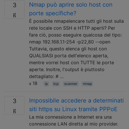
Nmap può aprire solo host con
3
porte specifiche?
È possibile nmapelencare tutti gli host sulla
rete locale con SSH e HTTP aperti? Per
fare ciò, posso eseguire qualcosa del tipo:
nmap 192.168.1.1-254 -p22,80 --open
Tuttavia, questo elenca gli host con
QUALSIASI porta dell'elenco aperta,
mentre vorrei host con TUTTE le porte
aperte. Inoltre, l'output è piuttosto
dettagliato: # …
18
ip
tcp
scanner
nmap
Impossibile accedere a determinati
3
siti https su Linux tramite PPPoE
La mia connessione a Internet era una
connessione LAN diretta al mio provider.