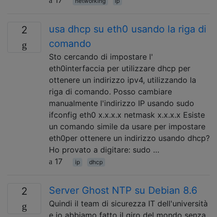
networking
ip
usa dhcp su eth0 usando la riga di
2
comando
Sto cercando di impostare l'
eth0interfaccia per utilizzare dhcp per
ottenere un indirizzo ipv4, utilizzando la
riga di comando. Posso cambiare
manualmente l'indirizzo IP usando sudo
ifconfig eth0 x.x.x.x netmask x.x.x.x Esiste
un comando simile da usare per impostare
eth0per ottenere un indirizzo usando dhcp?
Ho provato a digitare: sudo …
17
ip
dhcp
Server Ghost NTP su Debian 8.6
2
Quindi il team di sicurezza IT dell'università
e io abbiamo fatto il giro del mondo senza