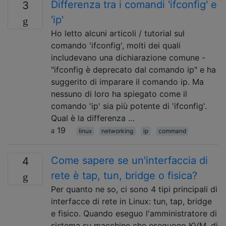
Differenza tra i comandi 'ifconfig' e
3
'ip'
Ho letto alcuni articoli / tutorial sul
comando 'ifconfig', molti dei quali
includevano una dichiarazione comune -
"ifconfig è deprecato dal comando ip" e ha
suggerito di imparare il comando ip. Ma
nessuno di loro ha spiegato come il
comando 'ip' sia più potente di 'ifconfig'.
Qual è la differenza …
19
linux
networking
ip
command
Come sapere se un'interfaccia di
4
rete è tap, tun, bridge o fisica?
Per quanto ne so, ci sono 4 tipi principali di
interfacce di rete in Linux: tun, tap, bridge
e fisico. Quando eseguo l'amministratore di
sistema su macchine che eseguono KVM, di