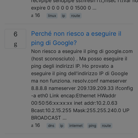
recvpipe sendpipe ssthresh rtt,msec rttvar 
expire 0 0 0 0 0 0 1500 0 …
16
linux
ip
route
Perché non riesco a eseguire il
6
ping di Google?
Non riesco a eseguire il ping di google.com
(host sconosciuto) . Ma posso eseguire il
ping degli indirizzi IP. Ho provato a
eseguire il ping dell'indirizzo IP di Google
ma non funziona. resolv.conf nameserver
8.8.8.8 nameserver 209.139.209.33 ifconfig
-a eth0 Link encap:Ethernet HWaddr
00:50:56:xx:xx:xx inet addr:10.2.0.63
Bcast:10.2.15.255 Mask:255.255.240.0 UP
BROADCAST …
16
dns
ip
internet
ping
route