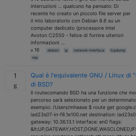
interruzioni ... qualcuno ha pensato: Di
recente ho creato un piccolo file server per
il mio laboratorio con Debian 8.6 su un
computer dedicato (processore Intel
Avoton C2550 - felice di fornire ulteriori
informazioni …
16
debian
ip
network-interface
tcpdump
ntp
Qual è l'equivalente GNU / Linux di "r
1
di BSD?
Il routecomando BSD ha una funzione che mo
percorso sarà selezionato per un determinato
esempio: /Users/mhaase $ route get google.c
iad23s07-in-f8.1e100.net destination: iad23s0
gateway: 10.36.13.1 interface: en0 flags:
&lt;UP,GATEWAY,HOST,DONE,WASCLONED,IFS