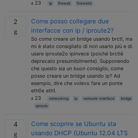
23
ip
firewall
firewalld
Come posso collegare due
2
interfacce con ip / iproute2?
So come creare un bridge usando brctl, ma
mi è stato consigliato di non usarlo più e di
usare iproute2o ipinvece (poiché brctlè
deprecato presumibilmente). Supponendo
che questo sia un buon consiglio, come
posso creare un bridge usando ip? Ad
esempio, dire che volevo fare un ponte
eth0e eth1.
23
networking
ip
network-interface
bridge
iproute
Come scoprire se Ubuntu sta
4
usando DHCP (Ubuntu 12.04 LTS