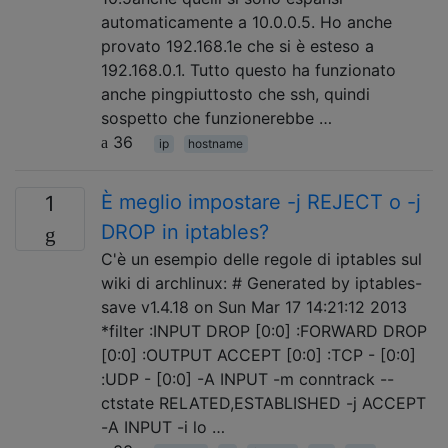
automaticamente a 10.0.0.5. Ho anche
provato 192.168.1e che si è esteso a
192.168.0.1. Tutto questo ha funzionato
anche pingpiuttosto che ssh, quindi
sospetto che funzionerebbe …
36
ip
hostname
È meglio impostare -j REJECT o -j
1
DROP in iptables?
C'è un esempio delle regole di iptables sul
wiki di archlinux: # Generated by iptables-
save v1.4.18 on Sun Mar 17 14:21:12 2013
*filter :INPUT DROP [0:0] :FORWARD DROP
[0:0] :OUTPUT ACCEPT [0:0] :TCP - [0:0]
:UDP - [0:0] -A INPUT -m conntrack --
ctstate RELATED,ESTABLISHED -j ACCEPT
-A INPUT -i lo …