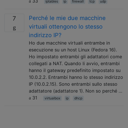
33
iptables
ip
firewall
tcp
udp
Perché le mie due macchine
7
virtuali ottengono lo stesso
indirizzo IP?
Ho due macchine virtuali entrambe in
esecuzione su un host Linux (Fedora 16).
Ho impostato entrambi gli adattatori come
collegati a NAT. Quando li avvio, entrambi
hanno il gateway predefinito impostato su
10.0.2.2. Entrambi hanno lo stesso indirizzo
IP (10.0.2.15). Sono entrambi sullo stesso
adattatore (adattatore 1). Non so perché …
31
virtualbox
ip
dhcp