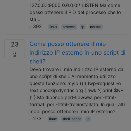
127.0.0.1:9000 0.0.0.0:* LISTEN Ma come
posso ottenere il PID del processo che lo
sta …
392
linux
process
ip
netstat
Come posso ottenere il mio
23
indirizzo IP esterno in uno script di
shell?
Devo trovare il mio indirizzo IP esterno da
uno script di shell. Al momento utilizzo
questa funzione: myip () { lwp-request -o
text checkip.dyndns.org | awk '{ print $NF
}' } Ma dipende perl-libwww, perl-html-
format, perl-html-treeinstallato. In quali altri
modi posso ottenere il mio IP esterno?
273
linux
shell-script
ip