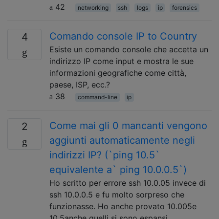
42
networking
ssh
logs
ip
forensics
Comando console IP to Country
4
Esiste un comando console che accetta un
indirizzo IP come input e mostra le sue
informazioni geografiche come città,
paese, ISP, ecc.?
38
command-line
ip
Come mai gli 0 mancanti vengono
2
aggiunti automaticamente negli
indirizzi IP? (`ping 10.5`
equivalente a` ping 10.0.0.5`)
Ho scritto per errore ssh 10.0.05 invece di
ssh 10.0.0.5 e fu molto sorpreso che
funzionasse. Ho anche provato 10.005e
10.5anche quelli si sono espansi