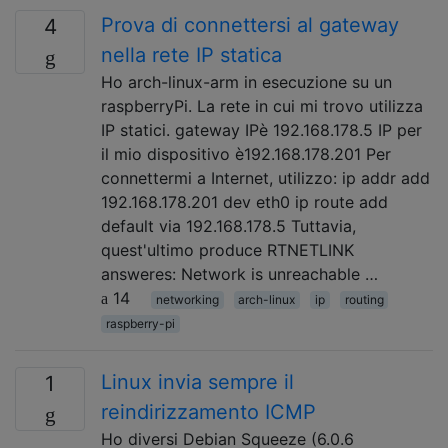
Prova di connettersi al gateway
4
nella rete IP statica
Ho arch-linux-arm in esecuzione su un
raspberryPi. La rete in cui mi trovo utilizza
IP statici. gateway IPè 192.168.178.5 IP per
il mio dispositivo è192.168.178.201 Per
connettermi a Internet, utilizzo: ip addr add
192.168.178.201 dev eth0 ip route add
default via 192.168.178.5 Tuttavia,
quest'ultimo produce RTNETLINK
answeres: Network is unreachable …
14
networking
arch-linux
ip
routing
raspberry-pi
Linux invia sempre il
1
reindirizzamento ICMP
Ho diversi Debian Squeeze (6.0.6