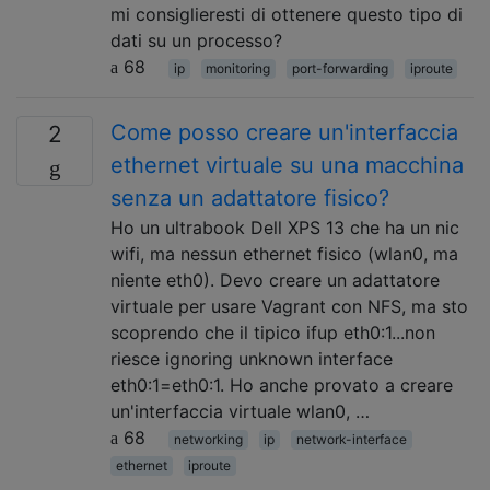
mi consiglieresti di ottenere questo tipo di
dati su un processo?
68
ip
monitoring
port-forwarding
iproute
Come posso creare un'interfaccia
2
ethernet virtuale su una macchina
senza un adattatore fisico?
Ho un ultrabook Dell XPS 13 che ha un nic
wifi, ma nessun ethernet fisico (wlan0, ma
niente eth0). Devo creare un adattatore
virtuale per usare Vagrant con NFS, ma sto
scoprendo che il tipico ifup eth0:1...non
riesce ignoring unknown interface
eth0:1=eth0:1. Ho anche provato a creare
un'interfaccia virtuale wlan0, …
68
networking
ip
network-interface
ethernet
iproute