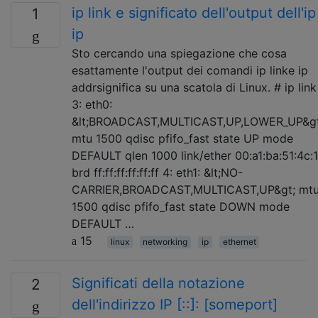
ip link e significato dell'output dell'ip
1
ip
Sto cercando una spiegazione che cosa
esattamente l'output dei comandi ip linke ip
addrsignifica su una scatola di Linux. # ip link
3: eth0:
&lt;BROADCAST,MULTICAST,UP,LOWER_UP&gt
mtu 1500 qdisc pfifo_fast state UP mode
DEFAULT qlen 1000 link/ether 00:a1:ba:51:4c:1
brd ff:ff:ff:ff:ff:ff 4: eth1: &lt;NO-
CARRIER,BROADCAST,MULTICAST,UP&gt; mt
1500 qdisc pfifo_fast state DOWN mode
DEFAULT …
15
linux
networking
ip
ethernet
Significati della notazione
2
dell'indirizzo IP [::]: [someport]