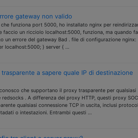
rrore gateway non valido
 che funziona port 5000, ho installato nginx per reindirizza
e faccio un ricciolo localhost:5000, funziona, ma quando f
o un errore del gateway Bad . file di configurazione nginx:
r localhost:5000; } server { …
rasparente a sapere quale IP di destinazione
onosco che supportano il proxy trasparente per qualsiasi
e redsocks . A differenza dei proxy HTTP, questi proxy SO
ente qualsiasi connessione TCP in uscita, inclusi protocol
etadati o intestazioni. Entrambi questi …