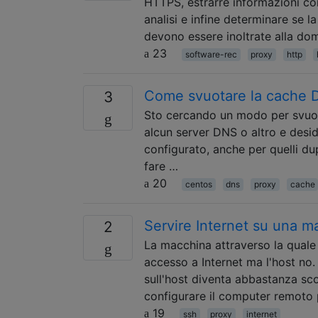
HTTPS, estrarre informazioni com
analisi e infine determinare se l
devono essere inoltrate alla d
23
software-rec
proxy
http
Come svuotare la cache 
3
Sto cercando un modo per svuot
alcun server DNS o altro e desi
configurato, anche per quelli du
fare …
20
centos
dns
proxy
cache
Servire Internet su una 
2
La macchina attraverso la quale
accesso a Internet ma l'host no.
sull'host diventa abbastanza sc
configurare il computer remoto 
19
ssh
proxy
internet