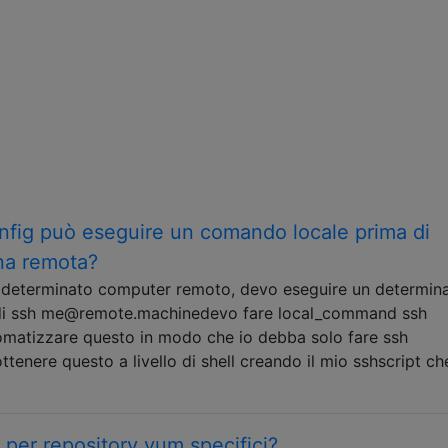
fig può eseguire un comando locale prima di
na remota?
n determinato computer remoto, devo eseguire un determin
 di ssh me@remote.machinedevo fare local_command ssh
atizzare questo in modo che io debba solo fare ssh
enere questo a livello di shell creando il mio sshscript c
per repository yum specifici?