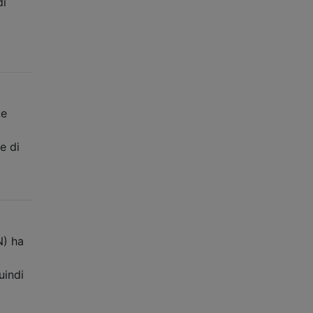
di
ue
e di
N) ha
uindi