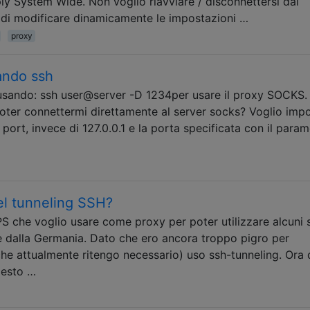
pply System Wide. Non voglio riavviare / disconnettersi dal
 di modificare dinamicamente le impostazioni …
proxy
ndo ssh
 usando: ssh user@server -D 1234per usare il proxy SOCKS
poter connettermi direttamente al server socks? Voglio imp
 port, invece di 127.0.0.1 e la porta specificata con il param
el tunneling SSH?
S che voglio usare come proxy per poter utilizzare alcuni s
 dalla Germania. Dato che ero ancora troppo pigro per
he attualmente ritengo necessario) uso ssh-tunneling. Ora
iesto …