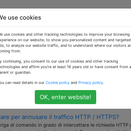
We use cookies
e «proxy»
e use cookies and other tracking technologies to improve your browsing
xperience on our website, to show you personalized content and targeted
ediario nelle connessioni tra un client e un server. Posso
ds, to analyze our website traffic, and to understand where our visitors a
oming from.
y continuing, you consent to our use of cookies and other tracking
s per i comandi nel Terminale come youtube-dl
echnologies and affirm you're at least 16 years old or have consent from 
moto eseguendo questo comando: ssh -D 12345
arent or guardian.
n proxy calzini che posso usare con Firefox per aggirare
ou can read details in our
Cookie policy
and
Privacy policy
.
, non posso approfittarne nella riga di comando. Supponia
 a YouTube. Come posso …
OK, enter website!
cks
are per annusare il traffico HTTP / HTTPS?
iga di comando in grado di intercettare le richieste HTTP 