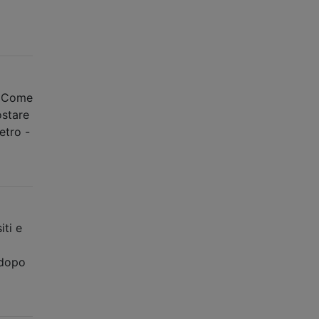
. Come
ostare
etro -
iti e
 dopo