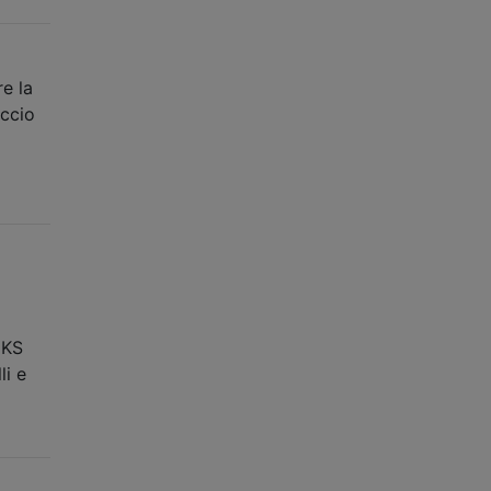
re la
accio
CKS
li e