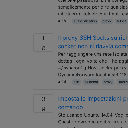
semplicemente per dire qualsia
mi dà error telnet: could not re
15
authentication
proxy
telnet
Il proxy SSH Socks su ric
1
socket non si riavvia com
Per raggiungere una rete isolata 
dettagli ogni volta che li ho ag
~/.ssh/config Host socks-prox
DynamicForward localhost:9118 
14
ssh
systemd
proxy
socks
Imposta le impostazioni pr
3
comando
Sto usando Ubuntu 14.04. Voglio
Questo dovrebbe equivalere a ca