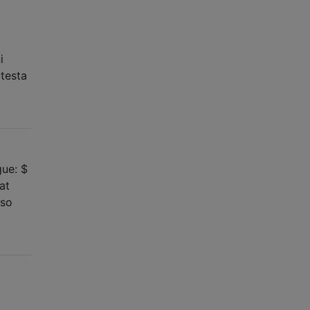
i
 testa
ue: $
at
sso