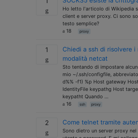
SOCKS5 esiste la crittogra
1
Ho letto l'articolo di Wikipedia s
client e server proxy. Ci sono s
testo semplice?
18
proxy
Chiedi a ssh di risolvere
1
modalità netcat
Sto tentando di impostare alcune
mio ~/.ssh/configfile, abbrevi
d%% -f1) %p Host gateway Hos
IdentityFile keypathg Host tar
keypatht Quando …
16
ssh
proxy
Come telnet tramite aute
2
Sono dietro un server proxy nel
utente e password. E mi collego 