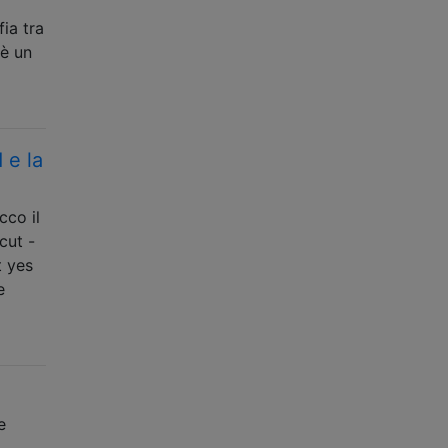
fia tra
 è un
 e la
cco il
cut -
 yes
e
e