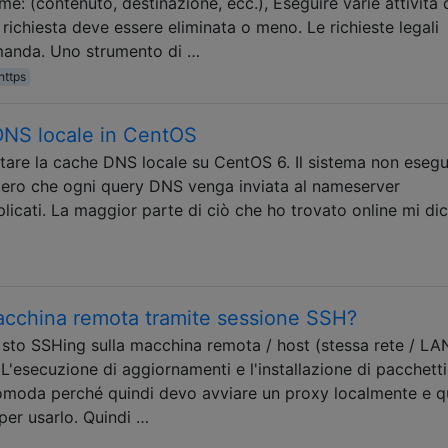
e: (contenuto, destinazione, ecc.), Eseguire varie attività 
a richiesta deve essere eliminata o meno. Le richieste legali
omanda. Uno strumento di …
https
DNS locale in CentOS
are la cache DNS locale su CentOS 6. Il sistema non eseg
dero che ogni query DNS venga inviata al nameserver
plicati. La maggior parte di ciò che ho trovato online mi dic
macchina remota tramite sessione SSH?
 sto SSHing sulla macchina remota / host (stessa rete / LA
 L'esecuzione di aggiornamenti e l'installazione di pacchetti
omoda perché quindi devo avviare un proxy localmente e q
per usarlo. Quindi …