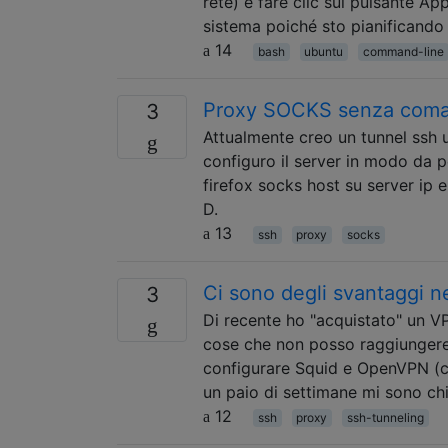
rete) e fare clic sul pulsante A
sistema poiché sto pianificando
14
bash
ubuntu
command-line
Proxy SOCKS senza coma
3
Attualmente creo un tunnel ssh
configuro il server in modo da 
firefox socks host su server ip e
D.
13
ssh
proxy
socks
Ci sono degli svantaggi n
3
Di recente ho "acquistato" un VP
cose che non posso raggiungere
configurare Squid e OpenVPN (c
un paio di settimane mi sono ch
12
ssh
proxy
ssh-tunneling