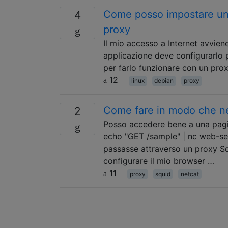
Come posso impostare una 
4
proxy
Il mio accesso a Internet avvien
applicazione deve configurarlo p
per farlo funzionare con un pro
12
linux
debian
proxy
Come fare in modo che net
2
Posso accedere bene a una pagi
echo "GET /sample" | nc web-serv
passasse attraverso un proxy S
configurare il mio browser …
11
proxy
squid
netcat