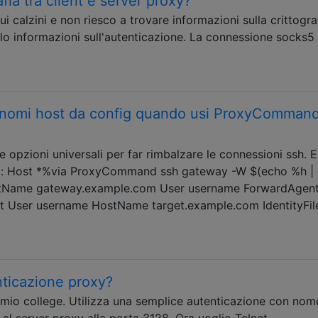
fia tra client e server proxy?
ui calzini e non riesco a trovare informazioni sulla crittogra
olo informazioni sull'autenticazione. La connessione socks5
 i nomi host da config quando usi ProxyCommand
 opzioni universali per far rimbalzare le connessioni ssh. E
ato: Host *%via ProxyCommand ssh gateway -W $(echo %h | 
tName gateway.example.com User username ForwardAgent
get User username HostName target.example.com IdentityFil
nticazione proxy?
 mio college. Utilizza una semplice autenticazione con nom
al server proxy alla porta 3128. Ora voglio Telnet