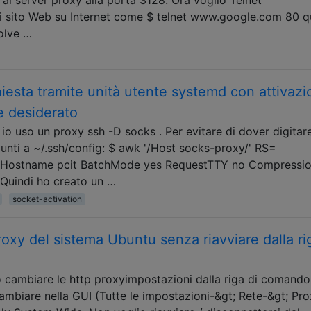
si sito Web su Internet come $ telnet www.google.com 80 
solve …
hiesta tramite unità utente systemd con attivaz
e desiderato
io uso un proxy ssh -D socks . Per evitare di dover digitare
giunti a ~/.ssh/config: $ awk '/Host socks-proxy/' RS=
y Hostname pcit BatchMode yes RequestTTY no Compressio
Quindi ho creato un …
socket-activation
oxy del sistema Ubuntu senza riavviare dalla ri
 cambiare le http proxyimpostazioni dalla riga di comando
mbiare nella GUI (Tutte le impostazioni-&gt; Rete-&gt; Pro