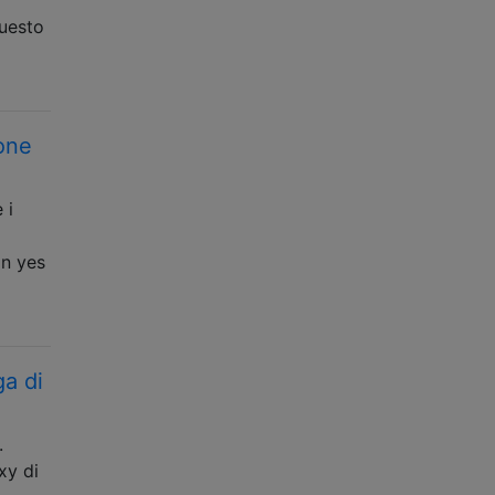
questo
ione
 i
n yes
ga di
.
xy di