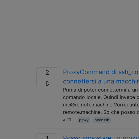
ProxyCommand di ssh_con
2
connettersi a una macchi
Prima di poter connettermi a u
comando locale. Quindi invece
me@remote.machine Vorrei autom
remote.machine. So che posso ott
11
proxy
openssh
Posso impostare un proxy 
1