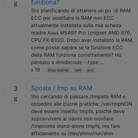
funziona?
Sto pianificando di ottenere un po 'di RAM
ECC per sostituire la RAM non ECC
attualmente installata sulla mia scheda
madre Asus M5A97 Pro (chipset AMD 970,
CPU FX-6100). Dopo aver installato la RAM,
come posso sapere se la funzione ECC
della RAM funziona correttamente? Ho
pensato a dmidecode --type …
19
linux-kernel
ram
ecc
Sposta / tmp su RAM
3
Sto cercando di passare /tmpalla RAM e
obbedire alle buone pratiche: /var/tmpNON
deve essere inserito tmpfs, poiché deve
sopravvivere ai riavvii non montare
/tmpcome stand-alone tmpfs, ma fare
affidamento su /dev/shmo/run/shm