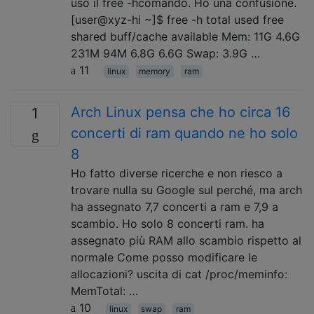
uso il free -hcomando. Ho una confusione.
[user@xyz-hi ~]$ free -h total used free
shared buff/cache available Mem: 11G 4.6G
231M 94M 6.8G 6.6G Swap: 3.9G …
11
linux
memory
ram
Arch Linux pensa che ho circa 16
1
concerti di ram quando ne ho solo
8
Ho fatto diverse ricerche e non riesco a
trovare nulla su Google sul perché, ma arch
ha assegnato 7,7 concerti a ram e 7,9 a
scambio. Ho solo 8 concerti ram. ha
assegnato più RAM allo scambio rispetto al
normale Come posso modificare le
allocazioni? uscita di cat /proc/meminfo:
MemTotal: …
10
linux
swap
ram