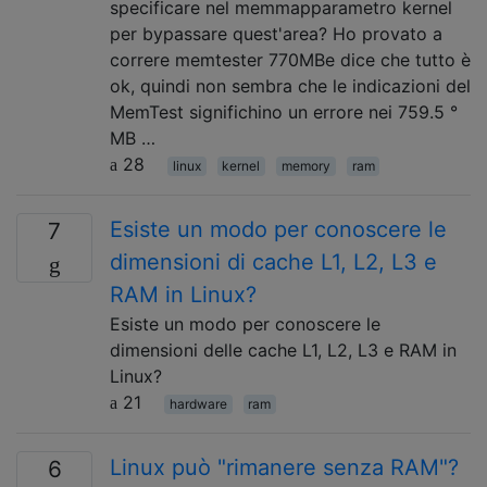
specificare nel memmapparametro kernel
per bypassare quest'area? Ho provato a
correre memtester 770MBe dice che tutto è
ok, quindi non sembra che le indicazioni del
MemTest significhino un errore nei 759.5 °
MB …
28
linux
kernel
memory
ram
Esiste un modo per conoscere le
7
dimensioni di cache L1, L2, L3 e
RAM in Linux?
Esiste un modo per conoscere le
dimensioni delle cache L1, L2, L3 e RAM in
Linux?
21
hardware
ram
Linux può "rimanere senza RAM"?
6