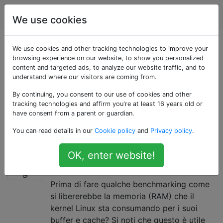
Unix & Linux
Tag
Account
We use cookies
Domande taggate
We use cookies and other tracking technologies to improve your
browsing experience on our website, to show you personalized
content and targeted ads, to analyze our website traffic, and to
«ram»
understand where our visitors are coming from.
By continuing, you consent to our use of cookies and other
La memoria ad accesso casuale è un banco di
tracking technologies and affirm you're at least 16 years old or
archiviazione dati rapido e volatile utilizzato nei
have consent from a parent or guardian.
computer per archiviare dati e codice macchina
You can read details in our
Cookie policy
and
Privacy policy
.
attualmente in uso.
OK, enter website!
Come svuotare i buffer e la cache
1
su un sistema Linux?
Prima di fare qualche benchmarking come
si libererebbe la memoria (RAM) che il
kernel Linux sta consumando per i suoi
buffer e cache? Si noti che questo è utile