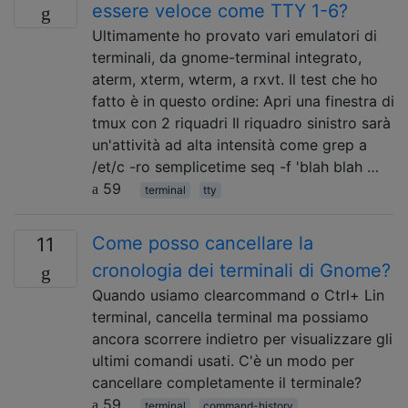
essere veloce come TTY 1-6?
Ultimamente ho provato vari emulatori di
terminali, da gnome-terminal integrato,
aterm, xterm, wterm, a rxvt. Il test che ho
fatto è in questo ordine: Apri una finestra di
tmux con 2 riquadri Il riquadro sinistro sarà
un'attività ad alta intensità come grep a
/et/c -ro semplicetime seq -f 'blah blah …
59
terminal
tty
Come posso cancellare la
11
cronologia dei terminali di Gnome?
Quando usiamo clearcommand o Ctrl+ Lin
terminal, cancella terminal ma possiamo
ancora scorrere indietro per visualizzare gli
ultimi comandi usati. C'è un modo per
cancellare completamente il terminale?
59
terminal
command-history