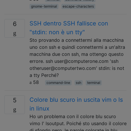
gnome-terminal
escape-characters
SSH dentro SSH fallisce con
6
"stdin: non è un tty"
Sto provando a connettermi alla macchina
uno con ssh e quindi connettermi a un'altra
macchina due con ssh, ma ottengo questo
errore. ssh user@computerone.com 'ssh
otheruser@computertwo.com' stdin: is not
a tty Perché?
58
command-line
ssh
terminal
Colore blu scuro in uscita vim o ls
5
in linux
Ho un problema con il colore blu scuro
vimo l' lsoutput. Poiché sto usando il colore
di sfondo nero, le parole colorate in blu