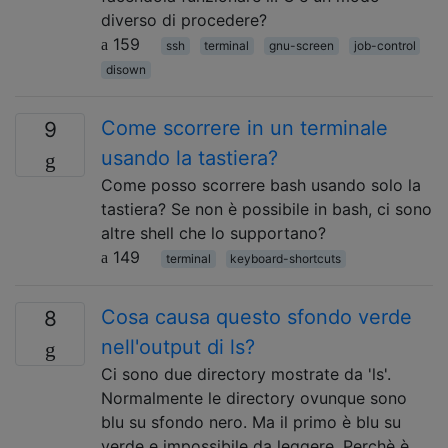
diverso di procedere?
159
ssh
terminal
gnu-screen
job-control
disown
Come scorrere in un terminale
9
usando la tastiera?
Come posso scorrere bash usando solo la
tastiera? Se non è possibile in bash, ci sono
altre shell che lo supportano?
149
terminal
keyboard-shortcuts
Cosa causa questo sfondo verde
8
nell'output di ls?
Ci sono due directory mostrate da 'ls'.
Normalmente le directory ovunque sono
blu su sfondo nero. Ma il primo è blu su
verde e impossibile da leggere. Perchè è