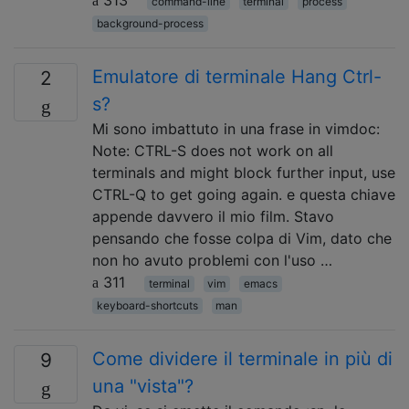
command-line
terminal
process
background-process
Emulatore di terminale Hang Ctrl-
2
s?
Mi sono imbattuto in una frase in vimdoc:
Note: CTRL-S does not work on all
terminals and might block further input, use
CTRL-Q to get going again. e questa chiave
appende davvero il mio film. Stavo
pensando che fosse colpa di Vim, dato che
non ho avuto problemi con l'uso …
311
terminal
vim
emacs
keyboard-shortcuts
man
Come dividere il terminale in più di
9
una "vista"?