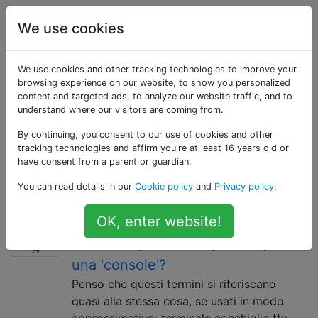
Unix & Linux
Tag
Account
We use cookies
Domande taggate
We use cookies and other tracking technologies to improve your
browsing experience on our website, to show you personalized
content and targeted ads, to analyze our website traffic, and to
«terminal»
understand where our visitors are coming from.
By continuing, you consent to our use of cookies and other
Un terminale è un ambiente per input / output di testo.
tracking technologies and affirm you're at least 16 years old or
All'interno del terminale, si eseguono programmi da
have consent from a parent or guardian.
riga di comando e in modalità testo (comprese le
You can read details in our
Cookie policy
and
Privacy policy
.
shell).
OK, enter website!
Qual è la differenza esatta tra un
10
'terminale', una 'shell', una 'tty' e
una 'console'?
Penso che questi termini si riferiscano
quasi alla stessa cosa, se usati in modo
approssimativo: terminale conchiglia tty