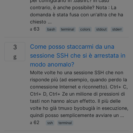
per configurarlo in .bashrc? In caso
contrario, è anche possibile? Nota : La
domanda è stata fusa con un'altra che ha
chiesto …
63
bash
terminal
colors
stdout
stderr
Come posso staccarmi da una
3
sessione SSH che si è arrestata in
modo anomalo?
Molte volte ho una sessione SSH che non
risponde più (ad esempio, quando perdo la
connessione Internet e riconnetto). Ctrl+ C,
Ctrl+ D, Ctrl+ Ze un milione di pressioni di
tasti non hanno alcun effetto. Il più delle
volte ho già tmuxo byobugià in esecuzione,
quindi posso semplicemente avviare un …
62
ssh
terminal