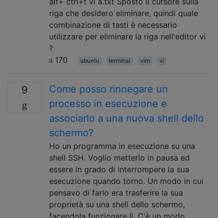
alt+ ctrl+t vi a.txt Sposto il cursore sulla
riga che desidero eliminare, quindi quale
combinazione di tasti è necessario
utilizzare per eliminare la riga nell'editor vi
?
170
ubuntu
terminal
vim
vi
Come posso rinnegare un
9
processo in esecuzione e
associarlo a una nuova shell dello
schermo?
Ho un programma in esecuzione su una
shell SSH. Voglio metterlo in pausa ed
essere in grado di interrompere la sua
esecuzione quando torno. Un modo in cui
pensavo di farlo era trasferire la sua
proprietà su una shell dello schermo,
facendola funzionare lì. C'è un modo