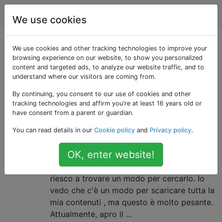
Applicazioni Web
Tag
Account
We use cookies
Domande taggate
We use cookies and other tracking technologies to improve your
browsing experience on our website, to show you personalized
content and targeted ads, to analyze our website traffic, and to
«facebook-timeline»
understand where our visitors are coming from.
By continuing, you consent to our use of cookies and other
Modo migliore per cercare nel
8
tracking technologies and affirm you're at least 16 years old or
registro / sequenza temporale
have consent from a parent or guardian.
delle attività di Facebook?
You can read details in our
Cookie policy
and
Privacy policy
.
Sto cercando di trovare un post che ho
OK, enter website!
pubblicato sulla mia timeline (aka wall)
diversi mesi (o addirittura anni) fa, ma non
riesco a trovare un modo per cercarlo. Io
vedo che c'è un modo per scaricare tutta la
mia contenuti , ma questo è molto pesante.
Attualmente, apro il …