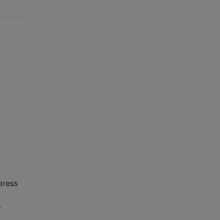
press
o