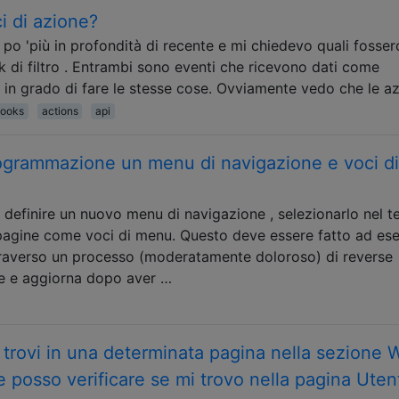
ci di azione?
 po 'più in profondità di recente e mi chiedevo quali fosser
ok di filtro . Entrambi sono eventi che ricevono dati come
n grado di fare le stesse cose. Ovviamente vedo che le az
ooks
actions
api
rogrammazione un menu di navigazione e voci di
o definire un nuovo menu di navigazione , selezionarlo nel 
e pagine come voci di menu. Questo deve essere fatto ad e
ttraverso un processo (moderatamente doloroso) di reverse
sce e aggiorna dopo aver …
 trovi in ​​una determinata pagina nella sezione
osso verificare se mi trovo nella pagina Utent