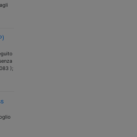
agli
P)
eguito
 senza
2083 );
ss
oglio