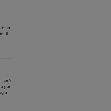
ste un
ne di
ascerò
 e per
ugin