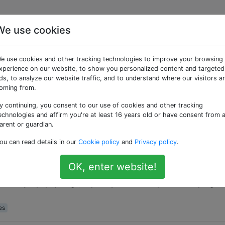
We use cookies
 «api»
e use cookies and other tracking technologies to improve your browsing
xperience on our website, to show you personalized content and targeted
specifica come alcuni componenti software dovrebbero inter
ds, to analyze our website traffic, and to understand where our visitors a
nità disco fisso o schede video, è possibile utilizzare un'AP
oming from.
ia utente grafica. In pratica, molto spesso un'API è una li
y continuing, you consent to our use of cookies and other tracking
echnologies and affirm you're at least 16 years old or have consent from 
arent or guardian.
virtuale" in WordPress
ou can read details in our
Cookie policy
and
Privacy policy
.
int API personalizzato in WordPress e devo reindirizzare l
ella radice di WordPress su una pagina effettiva fornita con
OK, enter website!
e le richieste a una pagina vengono effettivamente instradate
te.com/my-api.php=&gt;http://mysite.com/wp-content/plugin
es