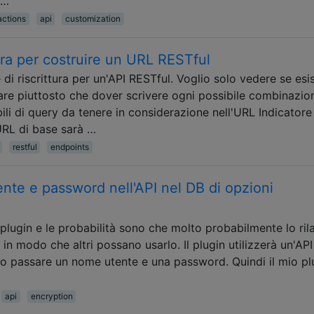
 …
actions
api
customization
ttura per costruire un URL RESTful
di riscrittura per un'API RESTful. Voglio solo vedere se esi
are piuttosto che dover scrivere ogni possibile combinazio
abili di query da tenere in considerazione nell'URL Indicatore
RL di base sarà …
restful
endpoints
te e password nell'API nel DB di opzioni
plugin e le probabilità sono che molto probabilmente lo ril
 in modo che altri possano usarlo. Il plugin utilizzerà un'API
rio passare un nome utente e una password. Quindi il mio pl
api
encryption