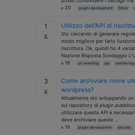
posso condividere i dettagli ma
20
plugin-development
filters
Utilizzo dell'API di riscri
1
Sto cercando di generare regole 
modo migliore per farlo funzion
riscrittura. Ok, quindi ho 4 vari
Nazione Risposta Sondaggio L'U
19
url-rewriting
api
rewrite-tag
Come archiviare nome uten
3
wordpress?
Attualmente sto sviluppando un 
sul repository di plugin pubblico
utilizzare questa API è necessa
deve archiviare queste …
19
plugin-development
security