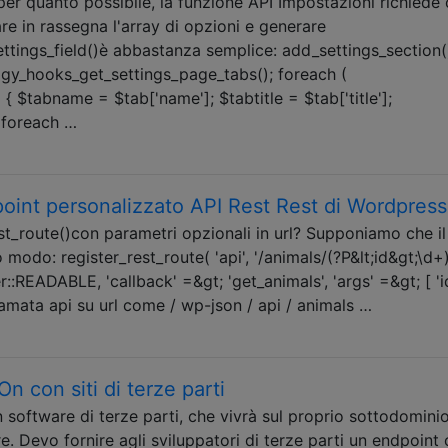
er quanto possibile, la funzione API Impostazioni richiede 
re in rassegna l'array di opzioni e generare
ttings_field()è abbastanza semplice: add_settings_section(
y_hooks_get_settings_page_tabs(); foreach (
 $tabname = $tab['name']; $tabtitle = $tab['title'];
; foreach …
oint personalizzato API Rest Rest di Wordpress
rest_route()con parametri opzionali in url? Supponiamo che il
modo: register_rest_route( 'api', '/animals/(?P&lt;id&gt;\d+)'
READABLE, 'callback' =&gt; 'get_animals', 'args' =&gt; [ 'id'
hiamata api su url come / wp-json / api / animals …
n con siti di terze parti
n software di terze parti, che vivrà sul proprio sottodominio
e. Devo fornire agli sviluppatori di terze parti un endpoint