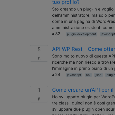
tuo profilo?
Sto creando un plug-in e voglio 
dell'amministratore, ma solo pe
come in una pagina di WordPress
amministrazione esistenti come "I
32
plugin-development
javascrip
API WP Rest - Come otten
5
Sono molto nuovo di questa API, 
ricerche ma non riesco a trovare 
l'immagine in primo piano di un 
24
javascript
api
json
plugi
Come creare un'API per il
1
Ho sviluppato plugin per WordPre
tre classi, quindi non è così 
sviluppare due plugin open sour