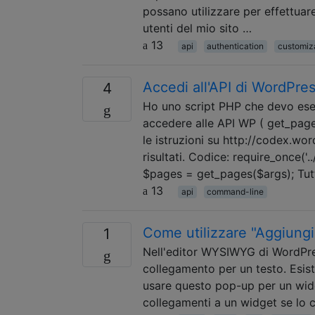
possano utilizzare per effettuare
utenti del mio sito …
13
api
authentication
customiz
Accedi all'API di WordPre
4
Ho uno script PHP che devo eseg
accedere alle API WP ( get_page
le istruzioni su http://codex.w
risultati. Codice: require_once('.
$pages = get_pages($args); Tut
13
api
command-line
Come utilizzare "Aggiung
1
Nell'editor WYSIWYG di WordPre
collegamento per un testo. Esist
usare questo pop-up per un wid
collegamenti a un widget se lo 