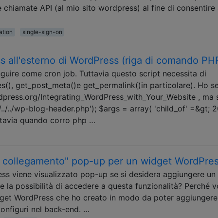
 chiamate API (al mio sito wordpress) al fine di consentire 
ation
single-sign-on
ss all'esterno di WordPress (riga di comando PH
uire come cron job. Tuttavia questo script necessita di
s(), get_post_meta()e get_permalink()in particolare). Ho s
ordpress.org/Integrating_WordPress_with_Your_Website , ma
./../../wp-blog-header.php'); $args = array( 'child_of' =&gt; 
tavia quando corro php …
i collegamento" pop-up per un widget WordPre
ss viene visualizzato pop-up se si desidera aggiungere un
e la possibilità di accedere a questa funzionalità? Perché v
get WordPress che ho creato in modo da poter aggiungere
configuri nel back-end. …