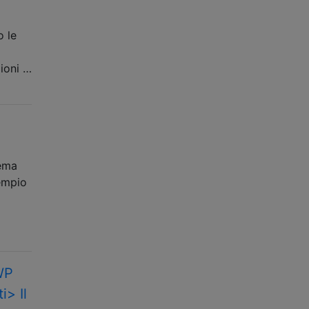
o le
ioni …
tema
sempio
 WP
i> Il