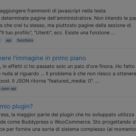
aggiungere frammenti di javascript nella testa
r determinate pagine dell'amministratore. Non intendo le pa
 che crei tu stesso, ma piuttosto pagine della sezione di
l tuo profilo", "Utenti", ecc. Esiste una funzione …
t
api
functions
ere l'immagine in primo piano
in effetti ci ho passato solo un paio d'ore finora. Ho fatto
nulla al riguardo ... Il problema è che non riesco a ottener
post. Il JSON ritorna "featured_media: 0". …
n-json-api
 mio plugin?
ss, la maggior parte dei plugin che ho sviluppato utilizza
grande come Buddypress o WooCommerce. Sto progettando d
ce per fornire una sorta di sistema complesso (al moment