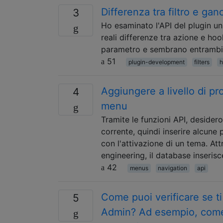
Differenza tra filtro e gan
3
Ho esaminato l'API del plugin un
reali differenze tra azione e ho
parametro e sembrano entrambi i
51
plugin-development
filters
h
Aggiungere a livello di p
4
menu
Tramite le funzioni API, desider
corrente, quindi inserire alcun
con l'attivazione di un tema. A
engineering, il database inseri
42
menus
navigation
api
Come puoi verificare se ti
5
Admin? Ad esempio, come p