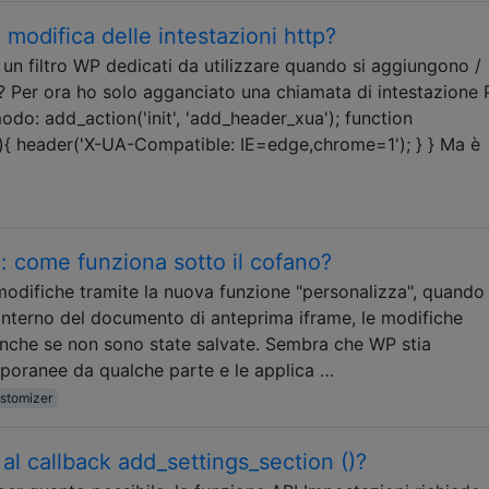
 modifica delle intestazioni http?
 un filtro WP dedicati da utilizzare quando si aggiungono /
? Per ora ho solo agganciato una chiamata di intestazione 
modo: add_action('init', 'add_header_xua'); function
)){ header('X-UA-Compatible: IE=edge,chrome=1'); } } Ma è
come funziona sotto il cofano?
odifiche tramite la nuova funzione "personalizza", quando 
'interno del documento di anteprima iframe, le modifiche
nche se non sono state salvate. Sembra che WP stia
oranee da qualche parte e le applica …
stomizer
al callback add_settings_section ()?