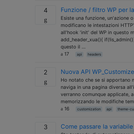
Funzione / filtro WP per la
4
Esiste una funzione, un'azione o
modificano le intestazioni HTTP
all'hook 'init' del WP in questo 
add_header_xua(){ if(!is_admin(
questo il …
17
api
headers
Nuova API WP_Customize: 
2
Ho notato che se si apportano m
naviga in una pagina diversa all
verranno comunque applicate, a
memorizzando le modifiche temp
16
customization
api
theme-cu
Come passare la variabile 
3