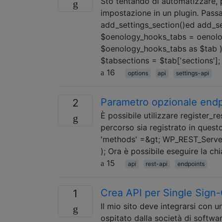
Sto tentando di automatizzare, p
impostazione in un plugin. Passa
add_settings_section()ed add_se
$oenology_hooks_tabs = oenolog
$oenology_hooks_tabs as $tab ) {
$tabsections = $tab['sections']
16
options
api
settings-api
Parametro opzionale endp
2
È possibile utilizzare register_
percorso sia registrato in questo 
'methods' =&gt; WP_REST_Server::
); Ora è possibile eseguire la c
15
api
rest-api
endpoints
Crea API per Single Sign-O
1
Il mio sito deve integrarsi con u
ospitato dalla società di softwar