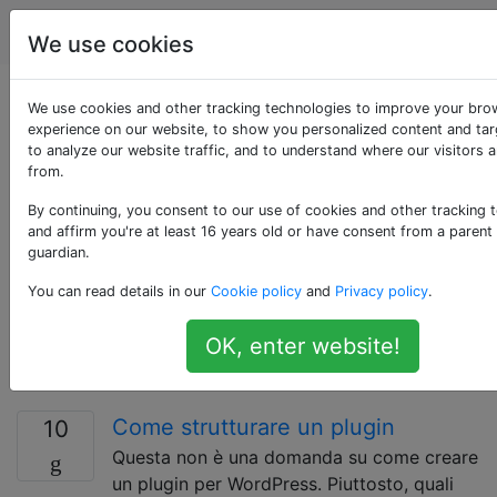
WordPress
Tag
Account
We use cookies
Domande taggate
We use cookies and other tracking technologies to improve your bro
experience on our website, to show you personalized content and tar
to analyze our website traffic, and to understand where our visitors 
«plugin-
from.
development»
By continuing, you consent to our use of cookies and other tracking 
and affirm you're at least 16 years old or have consent from a parent
guardian.
I plugin di WordPress consentono una facile modifica,
You can read details in our
Cookie policy
and
Privacy policy
.
personalizzazione e miglioramento di un blog
WordPress. Invece di modificare la programmazione di
OK, enter website!
base di WordPress, puoi aggiungere funzionalità con i
plugin di WordPress.
Come strutturare un plugin
10
Questa non è una domanda su come creare
un plugin per WordPress. Piuttosto, quali