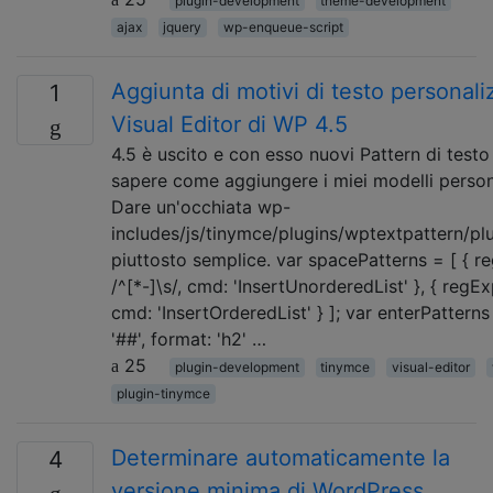
plugin-development
theme-development
ajax
jquery
wp-enqueue-script
Aggiunta di motivi di testo personaliz
1
Visual Editor di WP 4.5
4.5 è uscito e con esso nuovi Pattern di testo 
sapere come aggiungere i miei modelli persona
Dare un'occhiata wp-
includes/js/tinymce/plugins/wptextpattern/pl
piuttosto semplice. var spacePatterns = [ { r
/^[*-]\s/, cmd: 'InsertUnorderedList' }, { regExp:
cmd: 'InsertOrderedList' } ]; var enterPatterns 
'##', format: 'h2' …
25
plugin-development
tinymce
visual-editor
plugin-tinymce
Determinare automaticamente la
4
versione minima di WordPress