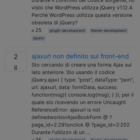
visto che WordPress utilizza jQuery v1.12.4.
Perché WordPress utilizza questa versione
obsoleta di jQuery?
25
plugin-development
theme-development
jquery
ajaxurl non definito sul front-end
2
Sto cercando di creare una forma Ajax sul
lato anteriore. Sto usando il codice
jQuery.ajax( { type: "post", dataType: "json",
url: ajaxurl, data: formData, success:
function(msg){ console.log(msg); } }); per il
quale sto ricevendo un errore Uncaught
ReferenceError: ajaxurl is not
definedworklorAjaxBookForm @ ?
page_id=2:291onclick @ ?page_id=2:202
Durante l'utilizzo di un …
25