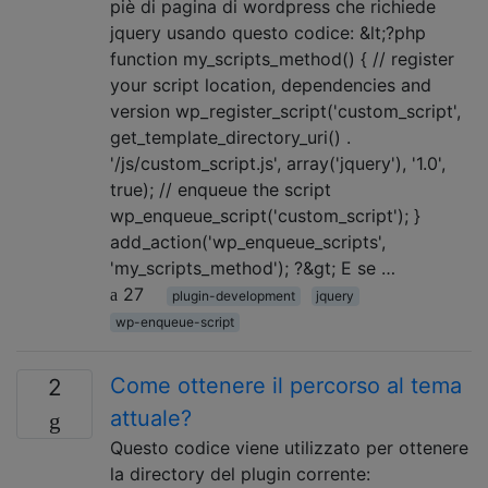
piè di pagina di wordpress che richiede
jquery usando questo codice: &lt;?php
function my_scripts_method() { // register
your script location, dependencies and
version wp_register_script('custom_script',
get_template_directory_uri() .
'/js/custom_script.js', array('jquery'), '1.0',
true); // enqueue the script
wp_enqueue_script('custom_script'); }
add_action('wp_enqueue_scripts',
'my_scripts_method'); ?&gt; E se …
27
plugin-development
jquery
wp-enqueue-script
Come ottenere il percorso al tema
2
attuale?
Questo codice viene utilizzato per ottenere
la directory del plugin corrente: