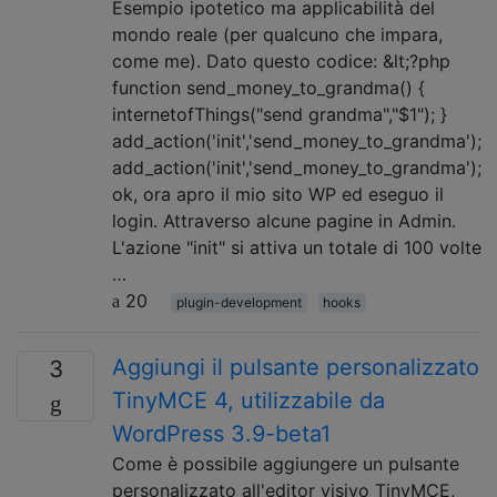
Esempio ipotetico ma applicabilità del
mondo reale (per qualcuno che impara,
come me). Dato questo codice: &lt;?php
function send_money_to_grandma() {
internetofThings("send grandma","$1"); }
add_action('init','send_money_to_grandma');
add_action('init','send_money_to_grandma');
ok, ora apro il mio sito WP ed eseguo il
login. Attraverso alcune pagine in Admin.
L'azione "init" si attiva un totale di 100 volte
…
20
plugin-development
hooks
Aggiungi il pulsante personalizzato
3
TinyMCE 4, utilizzabile da
WordPress 3.9-beta1
Come è possibile aggiungere un pulsante
personalizzato all'editor visivo TinyMCE,