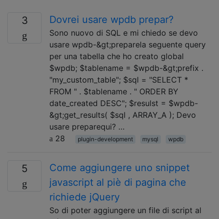
Dovrei usare wpdb prepar?
3
Sono nuovo di SQL e mi chiedo se devo
usare wpdb-&gt;preparela seguente query
per una tabella che ho creato global
$wpdb; $tablename = $wpdb-&gt;prefix .
"my_custom_table"; $sql = "SELECT *
FROM " . $tablename . " ORDER BY
date_created DESC"; $resulst = $wpdb-
&gt;get_results( $sql , ARRAY_A ); Devo
usare preparequi? …
28
plugin-development
mysql
wpdb
Come aggiungere uno snippet
5
javascript al piè di pagina che
richiede jQuery
So di poter aggiungere un file di script al