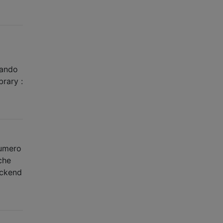
uando
brary :
numero
che
ackend