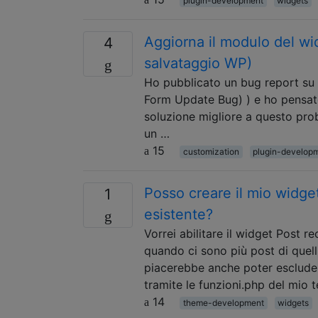
plugin-development
widgets
Aggiorna il modulo del wi
4
salvataggio WP)
Ho pubblicato un bug report su 
Form Update Bug) ) e ho pensato
soluzione migliore a questo pro
un …
15
customization
plugin-develop
Posso creare il mio widge
1
esistente?
Vorrei abilitare il widget Post re
quando ci sono più post di quell
piacerebbe anche poter escluder
tramite le funzioni.php del mio
14
theme-development
widgets