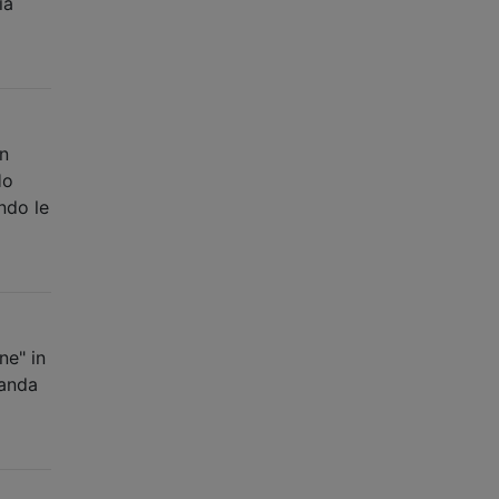
ia
on
Ho
ndo le
ne" in
manda