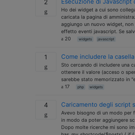
Esecuzione di Javascript
2
Ho dei widget a cui sono collega
caricata la pagina di amministra
aggiungo un nuovo widget, non 
effetto eventi javascript. Se sa
20
widgets
javascript
Come includere la casella
1
Sto cercando di includere una ca
ottenere il valore (acceso o spe
sarebbe stato memorizzato in "e
17
php
widgets
Caricamento degli script 
4
Avevo bisogno di un modo per fil
in modo da poter aggiungere scr
Dopo molte ricerche mi sono imb
has_my_shortcode($posts) { if (