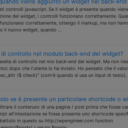
 quando viene aggiunto un widget nel back-end
ti controlli javascript. Se il widget è presente quando vien
zione del widget, i controlli funzionano correttamente. Qu
funzionano correttamente, ottengo il markup, ma non han
lvo il nuovo widget, quando …
 di controllo nel modulo back-end del widget?
sella di controllo nel mio back-end del widget. Ma non rie
nto) dopo che l'utente lo ha inviato. Ho pensato che il valo
sc_attr ($ check)" (com'è quando si usa un input di testo)
solo se è presente un particolare shortcode o w
trare il contenuto di una pagina / post prima che fosse ca
ipt all'intestazione se fosse presente uno shortcode specif
attuto in questo su http://wpengineer.com function
 empty($posts) ) return $posts; …