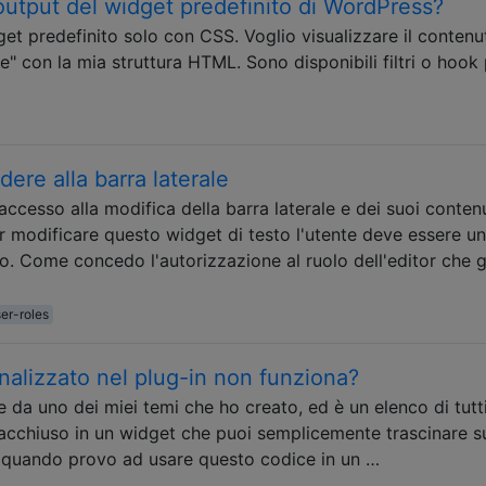
utput del widget predefinito di WordPress?
get predefinito solo con CSS. Voglio visualizzare il contenu
e" con la mia struttura HTML. Sono disponibili filtri o hook
dere alla barra laterale
l'accesso alla modifica della barra laterale e dei suoi conten
er modificare questo widget di testo l'utente deve essere un
o. Come concedo l'autorizzazione al ruolo dell'editor che g
er-roles
alizzato nel plug-in non funziona?
da uno dei miei temi che ho creato, ed è un elenco di tutti
racchiuso in un widget che puoi semplicemente trascinare su
he quando provo ad usare questo codice in un …