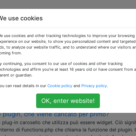
We use cookies
e «widgets»
e use cookies and other tracking technologies to improve your browsing
xperience on our website, to show you personalized content and targeted
zati per creare dinamicamente sezioni di un tema WordPress.
ds, to analyze our website traffic, and to understand where our visitors a
oming from.
e: plugin o Functions.php?
y continuing, you consent to our use of cookies and other tracking
prensione per decidere quale tipo di codice appartiene a u
echnologies and affirm you're at least 16 years old or have consent from 
Ci sono molti casi e molti dibattiti su questo argomento,
arent or guardian.
lcune idee sbagliate sul funzionamento interno di WordPres
ou can read details in our
Cookie policy
and
Privacy policy
.
tti, non su …
velopment
theme-development
widgets
shortcode
OK, enter website!
e plugin, che viene caricato per primo?
o plug-in carosello che utilizza può essere widget. Ciò signi
interno di Functions.php che chiama la funzione del plugin. 