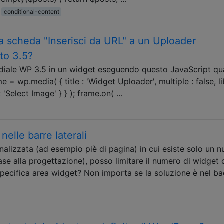
conditional-content
 scheda "Inserisci da URL" a un Uploader
to 3.5?
ediale WP 3.5 in un widget eseguendo questo JavaScript q
me = wp.media( { title : 'Widget Uploader', multiple : false, li
 : 'Select Image' } } ); frame.on( …
nelle barre laterali
nalizzata (ad esempio piè di pagina) in cui esiste solo un 
base alla progettazione), posso limitare il numero di widget 
 specifica area widget? Non importa se la soluzione è nel b