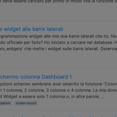
-in deve essere caricato per primo in modo che la funzione s
e widget alle barre laterali
rogrammazione widget alle mie due barre laterali che ho. N
do ufficiale per farlo? Ho iniziato a cercare nel database. 
rs_widgets' che mette i widget sulle barre laterali. Osserva
schermo colonna Dashboard 1
pzioni schermo sembrano aver smarrito la funzione "Colon
t in 1 colonna, 2 colonne, 3 colonne o 4 colonne. La mia do
 Widget a essere solo 1 colonna o, in altre parole, …
options
screen-layout