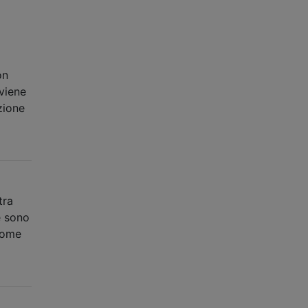
on
viene
zione
tra
e sono
(come