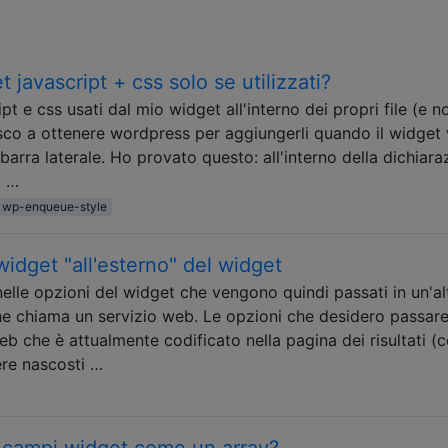
 javascript + css solo se utilizzati?
ipt e css usati dal mio widget all'interno dei propri file (e n
esco a ottenere wordpress per aggiungerli quando il widget 
barra laterale. Ho provato questo: all'interno della dichiara
i …
wp-enqueue-style
 widget "all'esterno" del widget
nelle opzioni del widget che vengono quindi passati in un'al
he chiama un servizio web. Le opzioni che desidero passar
web che è attualmente codificato nella pagina dei risultati 
ere nascosti …
i campi widget come un array?