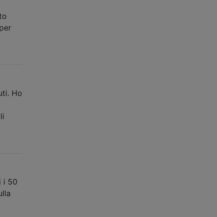
to
 per
uti. Ho
li
 i 50
lla