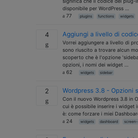
significa che il codice del plug
disponibile per WordPress …
77
plugins
functions
widgets
Aggiungi a livello di codic
4
Vorrei aggiungere a livello di p
sono riuscito a trovare alcun mo
scoperto che è l'opzione 'sideba
opzioni, i nomi dei widget …
62
widgets
sidebar
Wordpress 3.8 - Opzioni 
2
Con il nuovo Wordpress 3.8 in O
cui è possibile inserire i widge
è: come forzare i miei Dashboard
24
widgets
dashboard
screen-