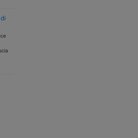
 di
nce
scia