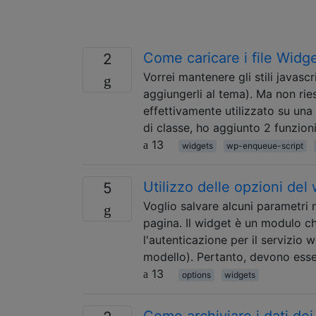
Come caricare i file Widget
2
Vorrei mantenere gli stili javascr
aggiungerli al tema). Ma non ri
effettivamente utilizzato su una 
di classe, ho aggiunto 2 funzion
13
widgets
wp-enqueue-script
Utilizzo delle opzioni del
5
Voglio salvare alcuni parametri 
pagina. Il widget è un modulo c
l'autenticazione per il servizio 
modello). Pertanto, devono ess
13
options
widgets
Come archiviare i dati de