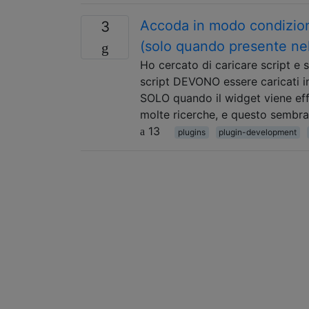
Accoda in modo condizional
3
(solo quando presente nel
Ho cercato di caricare script e s
script DEVONO essere caricati in
SOLO quando il widget viene eff
molte ricerche, e questo sembr
13
plugins
plugin-development