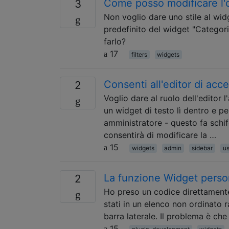
Come posso modificare l'o
3
Non voglio dare uno stile al wid
predefinito del widget "Categori
farlo?
17
filters
widgets
Consenti all'editor di acce
2
Voglio dare al ruolo dell'editor 
un widget di testo lì dentro e p
amministratore - questo fa schif
consentirà di modificare la …
15
widgets
admin
sidebar
us
La funzione Widget person
2
Ho preso un codice direttamente 
stati in un elenco non ordinato 
barra laterale. Il problema è c
15