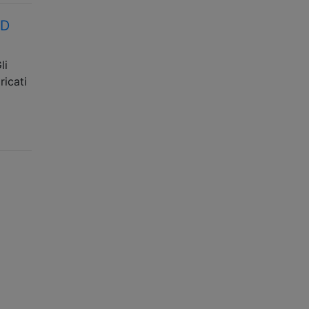
AD
li
ricati