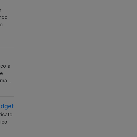
e
ando
no
sco a
re
, ma …
idget
ricato
ico.