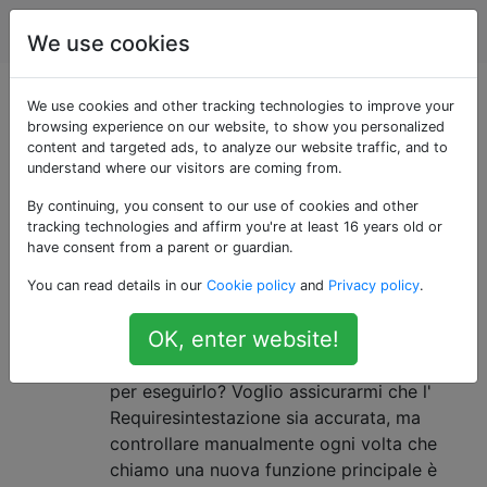
WordPress
Tag
Account
We use cookies
Domande taggate
We use cookies and other tracking technologies to improve your
browsing experience on our website, to show you personalized
content and targeted ads, to analyze our website traffic, and to
«wordpress-version»
understand where our visitors are coming from.
By continuing, you consent to our use of cookies and other
Determinare automaticamente la
4
tracking technologies and affirm you're at least 16 years old or
versione minima di WordPress
have consent from a parent or guardian.
richiesta per un plug-in?
You can read details in our
Cookie policy
and
Privacy policy
.
Quando si sviluppa un plug-in, esiste un
OK, enter website!
modo per determinare automaticamente la
versione minima di WordPress necessaria
per eseguirlo? Voglio assicurarmi che l'
Requiresintestazione sia accurata, ma
controllare manualmente ogni volta che
chiamo una nuova funzione principale è