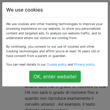
Intelligenza
Tag
We use cookies
Account
artificiale
We use cookies and other tracking technologies to improve your
Domande taggate
browsing experience on our website, to show you personalized
content and targeted ads, to analyze our website traffic, and to
understand where our visitors are coming from.
«problem-solving»
By continuing, you consent to our use of cookies and other
tracking technologies and affirm you're at least 16 years old or
Problemi che solo gli umani
2
have consent from a parent or guardian.
saranno mai in grado di risolvere
You can read details in our
Cookie policy
and
Privacy policy
.
Con la crescente complessità di
reCAPTCHA, mi sono chiesto dell'esistenza
OK, enter website!
di qualche problema, che solo un essere
umano sarà mai in grado di risolvere (o che
l'IA non sarà in grado di risolvere fino a
quando non riproduce esattamente il
cervello umano) . Ad esempio, il testo