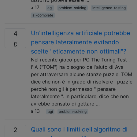
distorto poteva essere …
17
agi
problem-solving
intelligence-testing
ai-complete
Un'intelligenza artificiale potrebbe
4
pensare lateralmente evitando
scelte "eticamente non ottimali"?
Nel recente gioco per PC The Turing Test ,
l'IA ("TOM") ha bisogno dell'aiuto di Ava
per attraversare alcune stanze puzzle. TOM
dice che non è in grado di risolvere i puzzle
perché non gli è permesso " pensare
lateralmente ". In particolare, dice che non
avrebbe pensato di gettare …
13
agi
problem-solving
Quali sono i limiti dell'algoritmo di
2