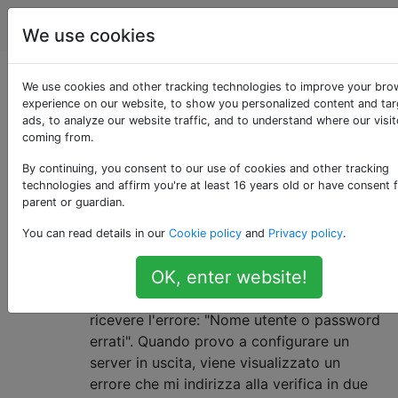
Android
Tag
Account
We use cookies
Domande taggate
We use cookies and other tracking technologies to improve your bro
experience on our website, to show you personalized content and ta
ads, to analyze our website traffic, and to understand where our visit
«2-step-verification»
coming from.
By continuing, you consent to our use of cookies and other tracking
Come posso configurare un
2
technologies and affirm you're at least 16 years old or have consent 
account Gmail con la verifica in
parent or guardian.
due passaggi in K-9 Mail?
You can read details in our
Cookie policy
and
Privacy policy
.
Sto cercando di configurare il mio account
OK, enter website!
Gmail in K-9 Mail, ma quando sto
configurando il server in arrivo, continuo a
ricevere l'errore: "Nome utente o password
errati". Quando provo a configurare un
server in uscita, viene visualizzato un
errore che mi indirizza alla verifica in due