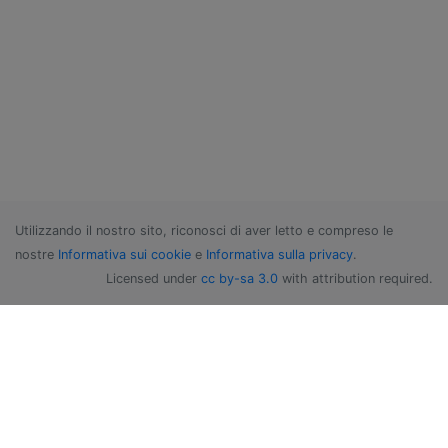
Utilizzando il nostro sito, riconosci di aver letto e compreso le
nostre
Informativa sui cookie
e
Informativa sulla privacy
.
Licensed under
cc by-sa 3.0
with attribution required.