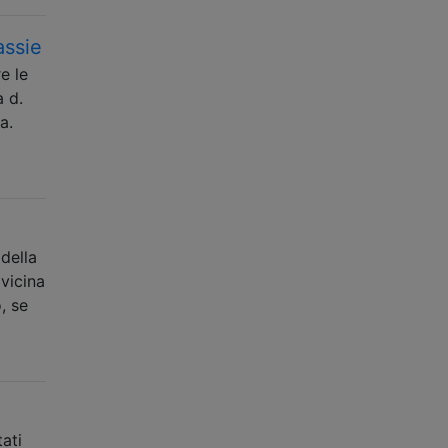
assie
e le
a d.
a.
della
vicina
, se
tati