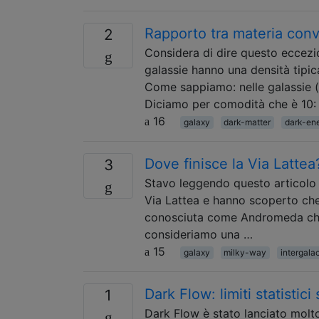
Rapporto tra materia conve
2
Considera di dire questo eccez
galassie hanno una densità tipic
Come sappiamo: nelle galassie (
Diciamo per comodità che è 10:
16
galaxy
dark-matter
dark-en
Dove finisce la Via Lattea
3
Stavo leggendo questo articolo 
Via Lattea e hanno scoperto che 
conosciuta come Andromeda che h
consideriamo una …
15
galaxy
milky-way
intergala
Dark Flow: limiti statistici
1
Dark Flow è stato lanciato molto 