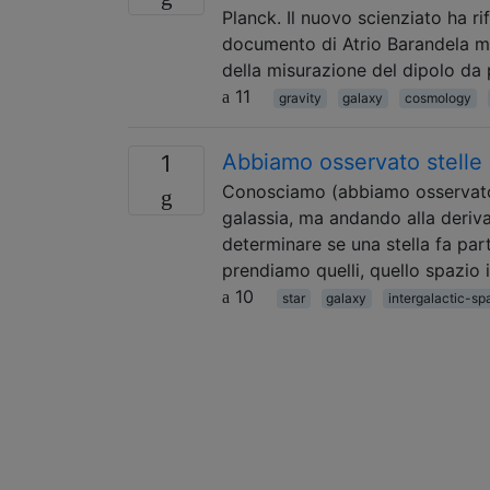
Planck. Il nuovo scienziato ha ri
documento di Atrio Barandela men
della misurazione del dipolo da
11
gravity
galaxy
cosmology
Abbiamo osservato stelle c
1
Conosciamo (abbiamo osservato 
galassia, ma andando alla deriva
determinare se una stella fa par
prendiamo quelli, quello spazio i
10
star
galaxy
intergalactic-sp