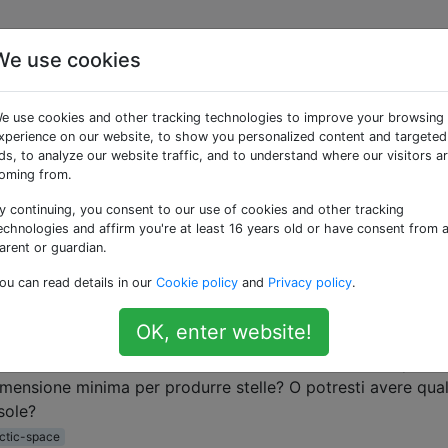
We use cookies
 «intergalactic-space»
e use cookies and other tracking technologies to improve your browsing
xperience on our website, to show you personalized content and targeted
rgalattico?
ds, to analyze our website traffic, and to understand where our visitors a
oming from.
al di fuori delle galassie - molto oltre i bordi più lontani d
ra loro? Esistono stelle singole, prive di galassie, gigantes
y continuing, you consent to our use of cookies and other tracking
e del contenuto più basso che altrove di idrogeno libero nel
echnologies and affirm you're at least 16 years old or have consent from 
arent or guardian.
ou can read details in our
Cookie policy
and
Privacy policy
.
OK, enter website!
si al di fuori delle galassie?
osa abbastanza densa da formare stelle al di fuori di qualsia
imensione minima per produrre stelle? O potresti avere qua
sole?
actic-space