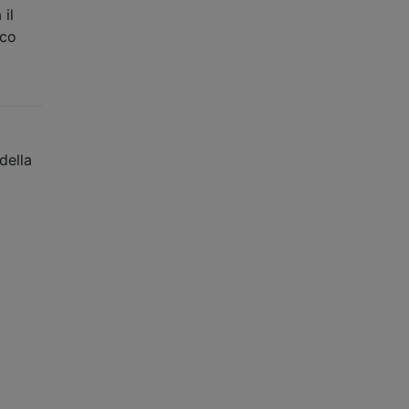
 il
ico
della