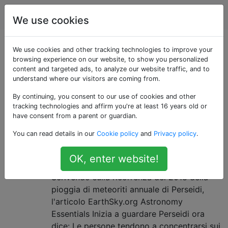
Astronomia
Tag
Account
We use cookies
Domande taggate
We use cookies and other tracking technologies to improve your
browsing experience on our website, to show you personalized
content and targeted ads, to analyze our website traffic, and to
«meteor-shower»
understand where our visitors are coming from.
By continuing, you consent to our use of cookies and other
Perché il tasso meteorologico di
2
tracking technologies and affirm you're at least 16 years old or
Perseidi dovrebbe scendere dopo
have consent from a parent or guardian.
il massimo più velocemente
You can read details in our
Cookie policy
and
Privacy policy
.
rispetto all'aumento prima del
OK, enter website!
massimo?
Scrivendo sulla ricorrenza del 2018 della
pioggia di meteoriti annuale di Perseidi,
l'articolo EarthSky.org Astronomy
Essentials Inizia a guardare Perseidi ora
dice: Le persone tendono a concentrarsi sui