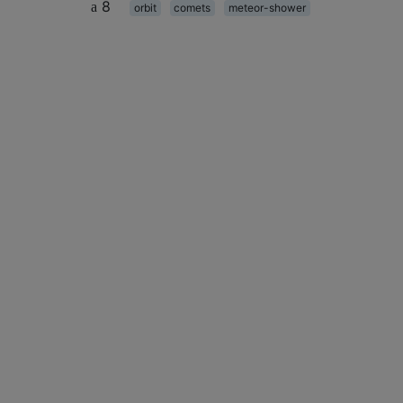
8
orbit
comets
meteor-shower