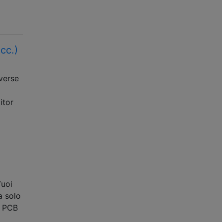
cc.)
iverse
itor
Vuoi
a solo
i PCB