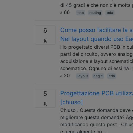
di 45 gradi e che non c'è molta
66
pcb
routing
eda
Come posso facilitare la 
6
Nel layout quando uso Ea
Ho progettato diversi PCB in cui
parti del circuito, ovvero analog
acquisizione e layout schematici.
schematico. Ognuno di essi ha i
20
layout
eagle
eda
Progettazione PCB utilizz
5
[chiuso]
Chiuso . Questa domanda deve es
migliorare questa domanda? Agg
modificando questo post . Chius
e generalmente ho …