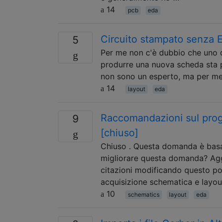
14
pcb
eda
Circuito stampato senza 
5
Per me non c'è dubbio che uno de
produrre una nuova scheda sta p
non sono un esperto, ma per me 
14
layout
eda
Raccomandazioni sul prog
9
[chiuso]
Chiuso . Questa domanda è basat
migliorare questa domanda? Agg
citazioni modificando questo po
acquisizione schematica e layo
10
schematics
layout
eda