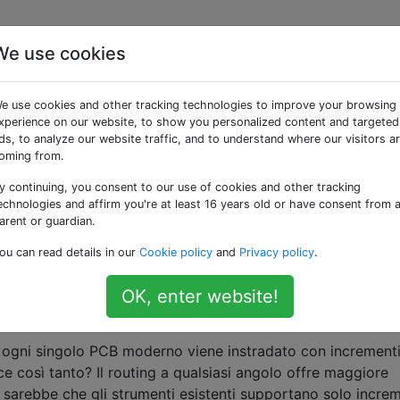
We use cookies
e «eda»
e use cookies and other tracking technologies to improve your browsing
xperience on our website, to show you personalized content and targeted
nare schemi [chiuso]
ds, to analyze our website traffic, and to understand where our visitors a
oming from.
un po 'di informazioni al mio post un giorno precedente u
li programmi vengono impiegati a questo scopo? Per lo più 
y continuing, you consent to our use of cookies and other tracking
e posso facilmente usare per dare schemi descrittivi. In un
echnologies and affirm you're at least 16 years old or have consent from 
arent or guardian.
ducation
ou can read details in our
Cookie policy
and
Privacy policy
.
OK, enter website!
za così forte per gli angoli di 45 gradi nel rout
 ogni singolo PCB moderno viene instradato con incrementi
sce così tanto? Il routing a qualsiasi angolo offre maggiore
le sarebbe che gli strumenti esistenti supportano solo incre