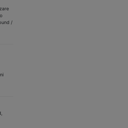
zzare
do
ound /
ni
d,