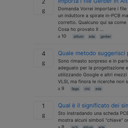
Importa i file Gerber in Al
2
Domanda Vorrei importare i file
un induttore a spirale in-PCB ma
corretto. Qualcuno qui sa come 
Cosa ho provato Il …
10
altium
eda
gerber
Quale metodo suggerisci pe
4
Sono rimasto sorpreso e in part
adeguato per la progettazione e 
utilizzando Google e altri mezzi
VLSI, ma finora le ricerche non 
9
fpga
vlsi
eda
Qual è il significato dei s
1
Sto instradando una scheda PCB
mostra alcuni simboli "chiave" om
8
pcb
altium
eda