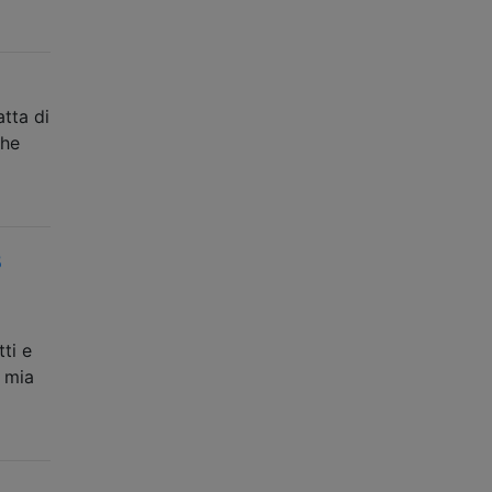
tta di
che
B
ti e
 mia