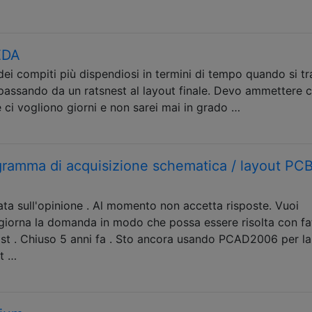
EDA
i compiti più dispendiosi in termini di tempo quando si tra
assando da un ratsnest al layout finale. Devo ammettere 
ci vogliono giorni e non sarei mai in grado …
ramma di acquisizione schematica / layout PC
a sull'opinione . Al momento non accetta risposte. Vuoi
iorna la domanda in modo che possa essere risolta con fat
st . Chiuso 5 anni fa . Sto ancora usando PCAD2006 per la
ut …