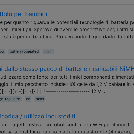
ttolo per bambini
e per quanto riguarda le potenziali tecnologie di batteria p
er i miei figli. Speravo di avere le prospettive degli altri s
esto è per un bambino. Sto cercando di guardarlo da tutte
ipo
battery-operated
nimh
i dallo stesso pacco di batterie ricaricabili NiM
utilizzare come fonte per tutti i miei componenti alimentati
gio. Il mio pacchetto include (10) celle da 1,2 V cablate in s
][+ -][+ -][+ -]} | | └--------------------- 12 V …
ge-regulator
dc
nimh
carica / utilizzo incustoditi
i un progetto estivo: un robot controllato WiFi per il monito
obot sarà costituito da una piattaforma a 4 ruote (4 motori, 