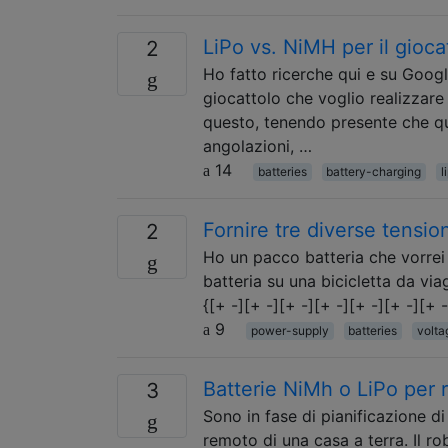
LiPo vs. NiMH per il gioca
2
Ho fatto ricerche qui e su Googl
giocattolo che voglio realizzare p
questo, tenendo presente che qu
angolazioni, …
14
batteries
battery-charging
l
Fornire tre diverse tension
2
Ho un pacco batteria che vorrei 
batteria su una bicicletta da viag
{[+ -][+ -][+ -][+ -][+ -][+ -][+ -
9
power-supply
batteries
volta
Batterie NiMh o LiPo per ri
3
Sono in fase di pianificazione d
remoto di una casa a terra. Il r