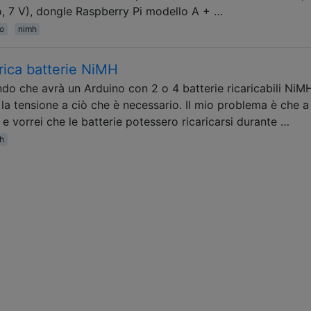
no, 7 V), dongle Raspberry Pi modello A + …
po
nimh
ica batterie NiMH
ndo che avrà un Arduino con 2 o 4 batterie ricaricabili NiM
a tensione a ciò che è necessario. Il mio problema è che a
e vorrei che le batterie potessero ricaricarsi durante …
h