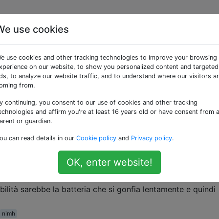
We use cookies
e «nimh»
e use cookies and other tracking technologies to improve your browsing
xperience on our website, to show you personalized content and targeted
teria NiMH è scarica?
ds, to analyze our website traffic, and to understand where our visitors a
oming from.
e NiMH. Sono dieci celle con 1,2 V, 4000 mAh ciascuna, mes
one nominale è di 12V. Dopo la ricarica, ovvero quando il
y continuing, you consent to our use of cookies and other tracking
è finito, misuro 14,3 V. Quando ora mi scarico, a quale volt
echnologies and affirm you're at least 16 years old or have consent from 
arent or guardian.
tery
nimh
ou can read details in our
Cookie policy
and
Privacy policy
.
mente su una batteria NiMh sono sicuri?
OK, enter website!
i direttamente su una NiMhbatteria è considerato sicuro o 
sploda (proprio in faccia) a causa del calore eccessivo cau
ibilità sarebbe la batteria che si gonfia lentamente e quindi
nimh