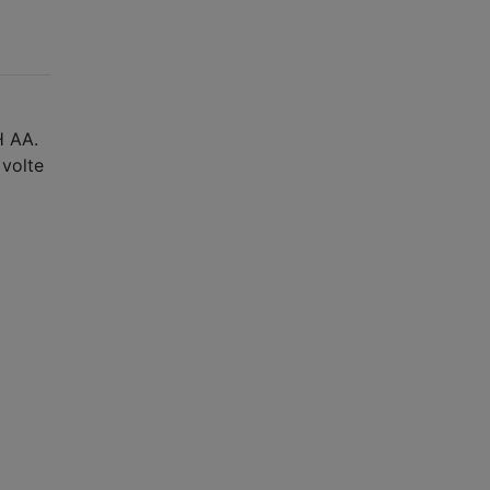
H AA.
 volte