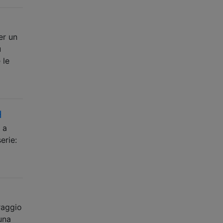
er un
u
 le
H
 a
erie:
raggio
una