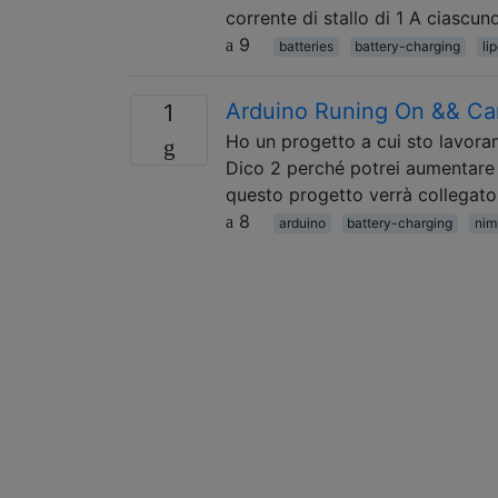
corrente di stallo di 1 A ciascu
9
batteries
battery-charging
li
Arduino Runing On && Car
1
Ho un progetto a cui sto lavora
Dico 2 perché potrei aumentare l
questo progetto verrà collegato 
8
arduino
battery-charging
nim