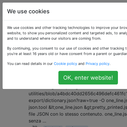
Emacs
Tag
Account
We use cookies
Domande taggate
We use cookies and other tracking technologies to improve your bro
website, to show you personalized content and targeted ads, to analy
and to understand where our visitors are coming from.
«line-break»
By continuing, you consent to our use of cookies and other tracking 
you're at least 16 years old or have consent from a parent or guardia
Come posso evitare che le linee es
10
You can read details in our
Cookie policy
and
Privacy policy
.
rallentino Emacs?
Vedo prestazioni estremamente varie a seco
OK, enter website!
righe ci sono nel file che sto visitando. Ecco
JSON: $ wget https://github.com/Wilfred/ReV
utilities/blob/a4bdc40dd2656c496defc461f
export/dictionary.json?raw=true -O one_line.
json.tool &lt;one_line.json &gt;pretty_printed
file JSON con lo stesso contenuto. one_line.
senza …