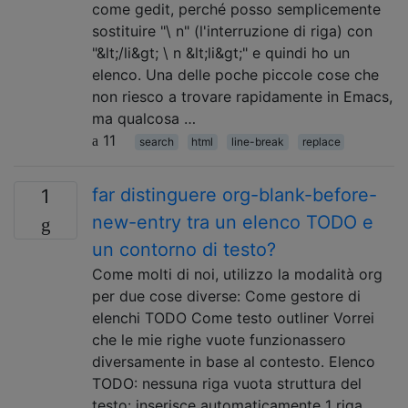
come gedit, perché posso semplicemente
sostituire "\ n" (l'interruzione di riga) con
"&lt;/li&gt; \ n &lt;li&gt;" e quindi ho un
elenco. Una delle poche piccole cose che
non riesco a trovare rapidamente in Emacs,
ma qualcosa …
11
search
html
line-break
replace
far distinguere org-blank-before-
1
new-entry tra un elenco TODO e
un contorno di testo?
Come molti di noi, utilizzo la modalità org
per due cose diverse: Come gestore di
elenchi TODO Come testo outliner Vorrei
che le mie righe vuote funzionassero
diversamente in base al contesto. Elenco
TODO: nessuna riga vuota struttura del
testo: inserisce automaticamente 1 riga