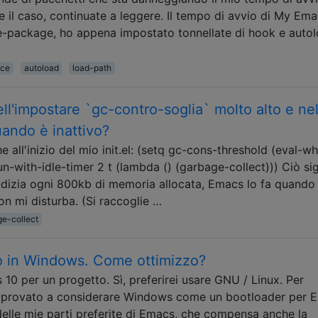
 il caso, continuate a leggere. Il tempo di avvio di My Ema
se-package, ho appena impostato tonnellate di hook e auto
nce
autoload
load-path
ll'impostare `gc-contro-soglia` molto alto e ne
ando è inattivo?
 all'inizio del mio init.el: (setq gc-cons-threshold (eval-w
n-with-idle-timer 2 t (lambda () (garbage-collect))) Ciò sig
dizia ogni 800kb di memoria allocata, Emacs lo fa quando
on mi disturba. (Si raccoglie …
e-collect
o in Windows. Come ottimizzo?
0 per un progetto. Sì, preferirei usare GNU / Linux. Per
o provato a considerare Windows come un bootloader per 
delle mie parti preferite di Emacs, che compensa anche la