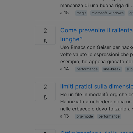
mancanza di una buona riga di 
15
magit
microsoft-windows
gi
Come prevenire il rallent
2
lunghe?
Uso Emacs con Geiser per hacke
volte valuto le espressioni che 
esempio, ho appena giocato con 
14
performance
line-break
sub
limiti pratici sulla dimensi
2
Ho un file in modalità org che es
Ha iniziato a richiedere circa u
nelle erbacce e devo forzarlo a 
13
org-mode
performance