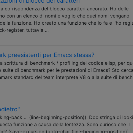
azioni di blocco dei caratteri
la corrispondenza del blocco caratteri ancorato. Ho delle
iano con un elenco di nomi e voglio che quei nomi vengano
 della funzione. Ho creato una funzione che lo fa e l'ho regi
ck-register, tuttavia …
rk preesistenti per Emacs stessa?
scrittura di benchmark / profiling del codice elisp, per qu
 suite di benchmark per le prestazioni di Emacs? Sto cerc
hmark standard del team interprete V8 o alla suite di benc
dietro"
king-back … (line-beginning-position)). Doc stringa di look
uesta funzione a causa della lentezza. Sono curioso che il
ce? (save-excursion (goto-char (line-beginning-position))