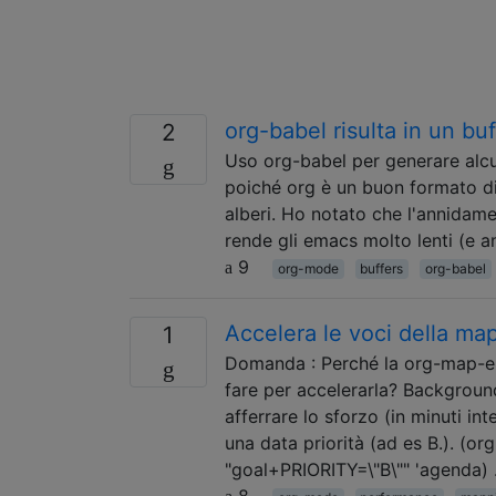
org-babel risulta in un bu
2
Uso org-babel per generare alc
poiché org è un buon formato di 
alberi. Ho notato che l'annida
rende gli emacs molto lenti (e a
9
org-mode
buffers
org-babel
Accelera le voci della ma
1
Domanda : Perché la org-map-ent
fare per accelerarla? Backgroun
afferrare lo sforzo (in minuti in
una data priorità (ad es B.). (o
"goal+PRIORITY=\"B\"" 'agenda)
8