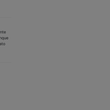
ente
unque
ato