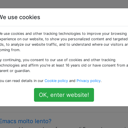
We use cookies
e «performance»
e use cookies and other tracking technologies to improve your browsing
xperience on our website, to show you personalized content and targeted
Emacs. Usa tag aggiuntivi per indicare su quali aspetti di Em
ds, to analyze our website traffic, and to understand where our visitors a
dello schermo, compilazione, esecuzione, debug e così via.
oming from.
y continuing, you consent to our use of cookies and other tracking
e linee estremamente lunghe rallentino Emacs?
echnologies and affirm you're at least 16 years old or have consent from 
arie a seconda di quante nuove righe ci sono nel file che 
arent or guardian.
ue file JSON: $ wget https://github.com/Wilfred/ReVo-
ou can read details in our
Cookie policy
and
Privacy policy
.
496defc461fc19c403c8306d9f/revo-export/dictionary.json
on -m json.tool &lt;one_line.json &gt;pretty_printed.json Qu
OK, enter website!
o contenuto. one_line.jsonè 18 MiB di JSON senza …
Emacs molto lento?