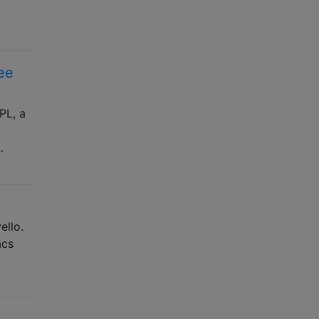
ee
PL, a
…
ello.
acs