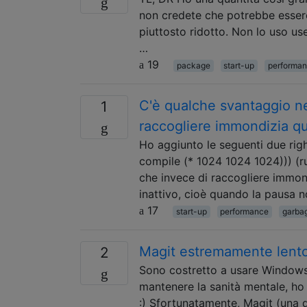
non credete che potrebbe essere
piuttosto ridotto. Non lo uso u
…
19
package
start-up
performa
C'è qualche svantaggio ne
1
raccogliere immondizia qu
Ho aggiunto le seguenti due righe
compile (* 1024 1024 1024))) (ru
che invece di raccogliere immon
inattivo, cioè quando la pausa n
17
start-up
performance
garbag
Magit estremamente lent
2
Sono costretto a usare Windows 1
mantenere la sanità mentale, h
:) Sfortunatamente, Magit (una 