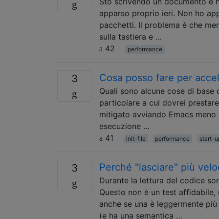
Sto scrivendo un documento e h
apparso proprio ieri. Non ho appo
pacchetti. Il problema è che ment
sulla tastiera e …
42
performance
Cosa posso fare per accel
3
Quali sono alcune cose di base c
particolare a cui dovrei prestar
mitigato avviando Emacs meno sp
esecuzione …
41
init-file
performance
start-u
Perché "lasciare" più vel
3
Durante la lettura del codice so
Questo non è un test affidabile
anche se una è leggermente più 
(e ha una semantica …