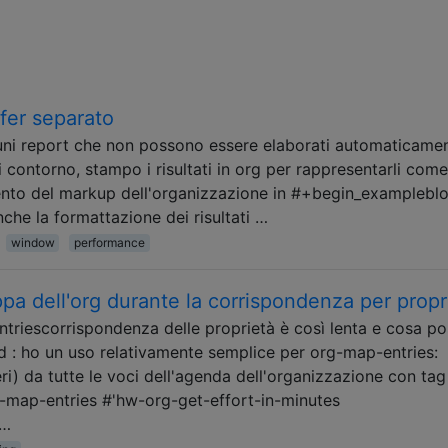
ffer separato
uni report che non possono essere elaborati automaticame
contorno, stampo i risultati in org per rappresentarli come
mento del markup dell'organizzazione in #+begin_examplebl
nche la formattazione dei risultati …
window
performance
ppa dell'org durante la corrispondenza per propr
riescorrispondenza delle proprietà è così lenta e cosa p
d : ho un uso relativamente semplice per org-map-entries:
teri) da tutte le voci dell'agenda dell'organizzazione con ta
rg-map-entries #'hw-org-get-effort-in-minutes
 …