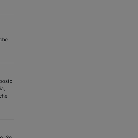
 che
 posto
ia,
 che
o. Se