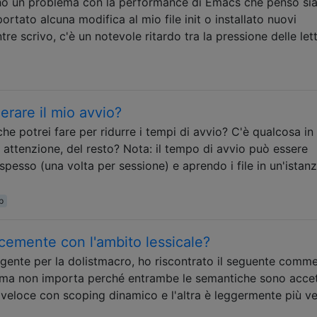
o un problema con la performance di Emacs che penso si
rtato alcuna modifica al mio file init o installato nuovi
re scrivo, c'è un notevole ritardo tra la pressione delle let
erare il mio avvio?
he potrei fare per ridurre i tempi di avvio? C'è qualcosa in
e attenzione, del resto? Nota: il tempo di avvio può essere
esso (una volta per sessione) e aprendo i file in un'istanz
p
ocemente con l'ambito lessicale?
rgente per la dolistmacro, ho riscontrato il seguente commen
, ma non importa perché entrambe le semantiche sono accett
veloce con scoping dinamico e l'altra è leggermente più v