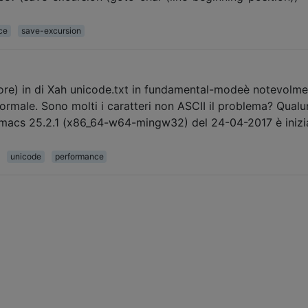
ce
save-excursion
sore) in di Xah unicode.txt in fundamental-modeè notevolm
 normale. Sono molti i caratteri non ASCII il problema? Qual
Emacs 25.2.1 (x86_64-w64-mingw32) del 24-04-2017 è inizi
unicode
performance