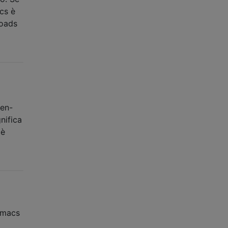
cs è
loads
l
hen-
nifica
 è
Emacs