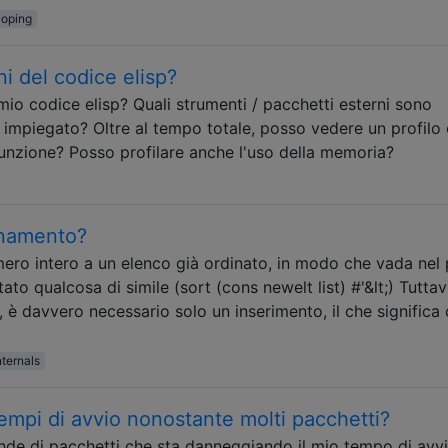
coping
i del codice elisp?
io codice elisp? Quali strumenti / pacchetti esterni sono
o impiegato? Oltre al tempo totale, posso vedere un profilo
unzione? Posso profilare anche l'uso della memoria?
inamento?
ro intero a un elenco già ordinato, in modo che vada nel
ato qualcosa di simile (sort (cons newelt list) #'&lt;) Tuttav
, è davvero necessario solo un inserimento, il che significa
ternals
empi di avvio nonostante molti pacchetti?
nde di pacchetti che sta danneggiando il mio tempo di avvi