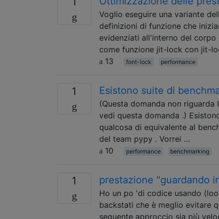
Ottimizzazione delle prest
1
Voglio eseguire una variante del
definizioni di funzione che iniz
evidenziati all'interno del corpo
come funzione jit-lock con jit-lo
13
font-lock
performance
Esistono suite di benchma
1
(Questa domanda non riguarda la 
vedi questa domanda .) Esistono
qualcosa di equivalente al benc
del team pypy . Vorrei …
10
performance
benchmarking
prestazione "guardando in
1
Ho un po 'di codice usando (loo
backstati che è meglio evitare q
seguente approccio sia più velo