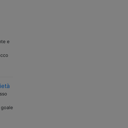
nte e
occo
ietà
osso
g goale