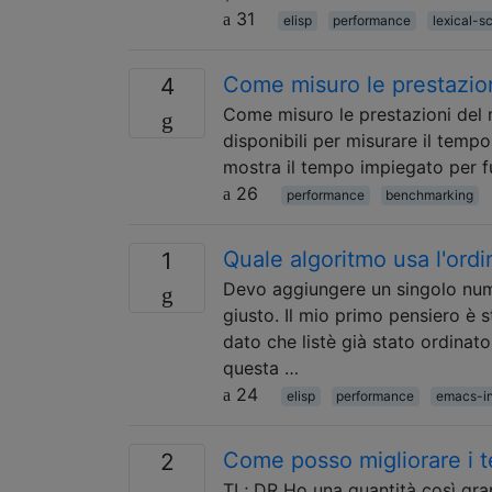
31
elisp
performance
lexical-s
Come misuro le prestazion
4
Come misuro le prestazioni del m
disponibili per misurare il temp
mostra il tempo impiegato per f
26
performance
benchmarking
Quale algoritmo usa l'ord
1
Devo aggiungere un singolo nume
giusto. Il mio primo pensiero è st
dato che listè già stato ordinato
questa …
24
elisp
performance
emacs-in
Come posso migliorare i t
2
TL; DR Ho una quantità così gra