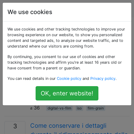
fotografia
Tag
Account
We use cookies
Domande taggate
We use cookies and other tracking technologies to improve your
browsing experience on our website, to show you personalized
content and targeted ads, to analyze our website traffic, and to
«film-grain»
understand where our visitors are coming from.
By continuing, you consent to our use of cookies and other
Qual è la differenza tra rumore
6
tracking technologies and affirm you're at least 16 years old or
digitale ad alta ISO e grana della
have consent from a parent or guardian.
pellicola?
You can read details in our
Cookie policy
and
Privacy policy
.
Qual è la differenza tra rumore digitale ad
OK, enter website!
alta ISO e grana della pellicola? Perché uno
"mangia i dettagli" e l'altro no?
36
digital-vs-film
iso
film-grain
Come conservare i dettagli
3