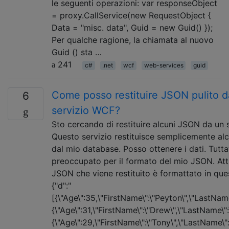
le seguenti operazioni: var responseObject
= proxy.CallService(new RequestObject {
Data = "misc. data", Guid = new Guid() });
Per qualche ragione, la chiamata al nuovo
Guid () sta …
241
c#
.net
wcf
web-services
guid
Come posso restituire JSON pulito d
6
servizio WCF?
Sto cercando di restituire alcuni JSON da un 
Questo servizio restituisce semplicemente alc
dal mio database. Posso ottenere i dati. Tutta
preoccupato per il formato del mio JSON. Att
JSON che viene restituito è formattato in qu
{"d":"
[{\"Age\":35,\"FirstName\":\"Peyton\",\"LastNam
{\"Age\":31,\"FirstName\":\"Drew\",\"LastName\":
{\"Age\":29,\"FirstName\":\"Tony\",\"LastName\":