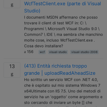
WcfTestClient.exe (parte di Visual
Studio)
I documenti MSDN affermano che posso
trovare il client di test WCF in: C: \
Programmi \ Microsoft Visual Studio 9.0 \
Common7 \ IDE \ ma sembra che manchino
molte cose, incluso WcfTestClient.exe .
Cosa devo installare?
156
wcf
visual-studio
visual-studio-2008
(413) Entità richiesta troppo
13
grande | uploadReadAheadSize
Ho scritto un servizio WCF con .NET 4.0,
che è ospitato sul mio sistema Windows 7
x64Ultimate con IIS 7.5. Uno dei metodi di
servizio ha un 'oggetto' come argomento e
sto cercando di inviare un byte [] che