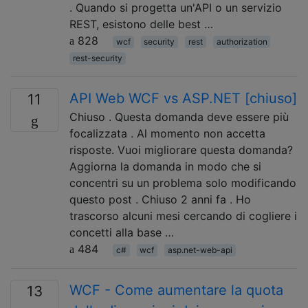
. Quando si progetta un'API o un servizio
REST, esistono delle best …
828
wcf
security
rest
authorization
rest-security
API Web WCF vs ASP.NET [chiuso]
11
Chiuso . Questa domanda deve essere più
focalizzata . Al momento non accetta
risposte. Vuoi migliorare questa domanda?
Aggiorna la domanda in modo che si
concentri su un problema solo modificando
questo post . Chiuso 2 anni fa . Ho
trascorso alcuni mesi cercando di cogliere i
concetti alla base …
484
c#
wcf
asp.net-web-api
WCF - Come aumentare la quota
13