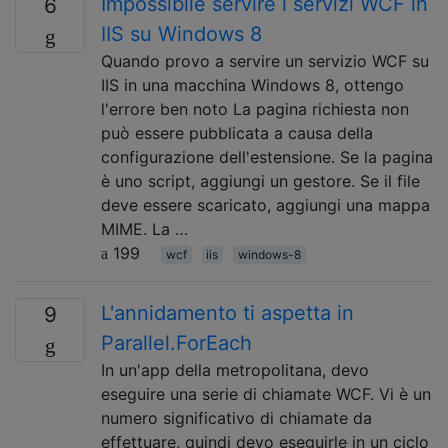
Impossibile servire i servizi WCF in
6
IIS su Windows 8
Quando provo a servire un servizio WCF su
IIS in una macchina Windows 8, ottengo
l'errore ben noto La pagina richiesta non
può essere pubblicata a causa della
configurazione dell'estensione. Se la pagina
è uno script, aggiungi un gestore. Se il file
deve essere scaricato, aggiungi una mappa
MIME. La …
199
wcf
iis
windows-8
L'annidamento ti aspetta in
9
Parallel.ForEach
In un'app della metropolitana, devo
eseguire una serie di chiamate WCF. Vi è un
numero significativo di chiamate da
effettuare, quindi devo eseguirle in un ciclo