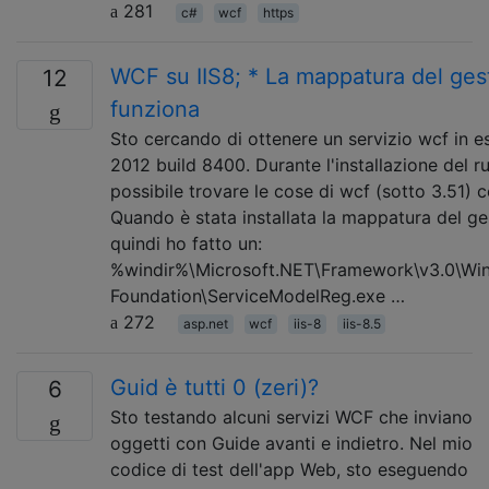
281
c#
wcf
https
WCF su IIS8; * La mappatura del ges
12
funziona
Sto cercando di ottenere un servizio wcf in e
2012 build 8400. Durante l'installazione del 
possibile trovare le cose di wcf (sotto 3.51)
Quando è stata installata la mappatura del g
quindi ho fatto un:
%windir%\Microsoft.NET\Framework\v3.0\W
Foundation\ServiceModelReg.exe …
272
asp.net
wcf
iis-8
iis-8.5
Guid è tutti 0 (zeri)?
6
Sto testando alcuni servizi WCF che inviano
oggetti con Guide avanti e indietro. Nel mio
codice di test dell'app Web, sto eseguendo