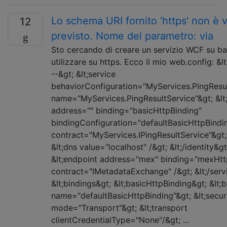
Lo schema URI fornito 'https' non è v
12
previsto. Nome del parametro: via
Sto cercando di creare un servizio WCF su b
utilizzare su https. Ecco il mio web.config: &l
--&gt; &lt;service
behaviorConfiguration="MyServices.PingResu
name="MyServices.PingResultService"&gt; &lt
address="" binding="basicHttpBinding"
bindingConfiguration="defaultBasicHttpBindi
contract="MyServices.IPingResultService"&gt; 
&lt;dns value="localhost" /&gt; &lt;/identity&gt
&lt;endpoint address="mex" binding="mexHtt
contract="IMetadataExchange" /&gt; &lt;/servic
&lt;bindings&gt; &lt;basicHttpBinding&gt; &lt;
name="defaultBasicHttpBinding"&gt; &lt;secur
mode="Transport"&gt; &lt;transport
clientCredentialType="None"/&gt; …