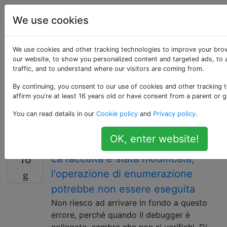
Programmazione
Tag
Account
We use cookies
Domande taggate
We use cookies and other tracking technologies to improve your bro
our website, to show you personalized content and targeted ads, to 
traffic, and to understand where our visitors are coming from.
«wcf»
By continuing, you consent to our use of cookies and other tracking 
affirm you're at least 16 years old or have consent from a parent or g
Windows Communication Foundation fa parte di .NET
Framework che fornisce un modello di
You can read details in our
Cookie policy
and
Privacy policy
.
programmazione unificato per la creazione rapida di
applicazioni orientate ai servizi.
OK, enter website!
La raccolta è stata modificata;
16
l'operazione di enumerazione
potrebbe non essere eseguita
Non riesco ad arrivare in fondo a questo
errore, perché quando il debugger è
collegato, sembra che non si verifichi. Di