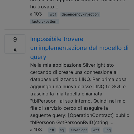
ho trovato …
103
wcf
dependency-injection
factory-pattern
Impossibile trovare
9
un'implementazione del modello di
query
Nella mia applicazione Silverlight sto
cercando di creare una connessione al
database utilizzando LINQ. Per prima cosa
aggiungo una nuova classe LINQ to SQL e
trascino la mia tabella chiamata
"tblPersoon" al suo interno. Quindi nel mio
file di servizio cerco di eseguire la
seguente query: [OperationContract] public
tblPersoon GetPersoonByID(string …
103
c#
sql
silverlight
wcf
linq