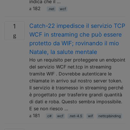
indica che il …
182
.net
wcf
Catch-22 impedisce il servizio TCP
1
WCF in streaming che può essere
protetto da WIF; rovinando il mio
Natale, la salute mentale
Ho un requisito per proteggere un endpoint
del servizio WCF net.tcp in streaming
tramite WIF . Dovrebbe autenticare le
chiamate in arrivo sul nostro server token.
Il servizio è trasmesso in streaming perché
è progettato per trasferire grandi quantità
di dati e roba. Questo sembra impossibile.
E se non riesco …
181
c#
wcf
.net-4.5
wif
nettcpbinding