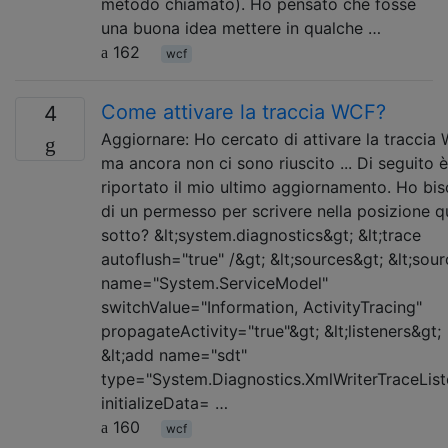
metodo chiamato). Ho pensato che fosse
una buona idea mettere in qualche …
162
wcf
Come attivare la traccia WCF?
4
Aggiornare: Ho cercato di attivare la traccia 
ma ancora non ci sono riuscito ... Di seguito è
riportato il mio ultimo aggiornamento. Ho bi
di un permesso per scrivere nella posizione q
sotto? &lt;system.diagnostics&gt; &lt;trace
autoflush="true" /&gt; &lt;sources&gt; &lt;sou
name="System.ServiceModel"
switchValue="Information, ActivityTracing"
propagateActivity="true"&gt; &lt;listeners&gt;
&lt;add name="sdt"
type="System.Diagnostics.XmlWriterTraceList
initializeData= …
160
wcf