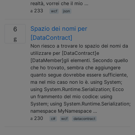
realtà, vorrei che il mio …
233
wcf
json
Spazio dei nomi per
6
[DataContract]
Non riesco a trovare lo spazio dei nomi da
utilizzare per [DataContract]e
[DataMember]gli elementi. Secondo quello
che ho trovato, sembra che aggiungere
quanto segue dovrebbe essere sufficiente,
ma nel mio caso non lo è. using System;
using System.Runtime.Serialization; Ecco
un frammento del mio codice: using
System; using System.Runtime.Serialization;
namespace MyNamespace …
230
c#
wcf
datacontract