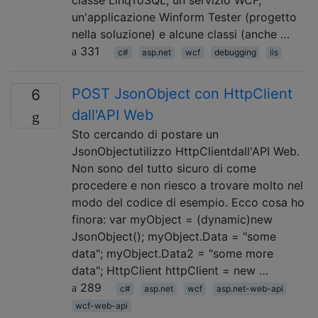
un'applicazione Winform Tester (progetto
nella soluzione) e alcune classi (anche …
331
c#
asp.net
wcf
debugging
iis
POST JsonObject con HttpClient
6
dall'API Web
Sto cercando di postare un
JsonObjectutilizzo HttpClientdall'API Web.
Non sono del tutto sicuro di come
procedere e non riesco a trovare molto nel
modo del codice di esempio. Ecco cosa ho
finora: var myObject = (dynamic)new
JsonObject(); myObject.Data = "some
data"; myObject.Data2 = "some more
data"; HttpClient httpClient = new …
289
c#
asp.net
wcf
asp.net-web-api
wcf-web-api