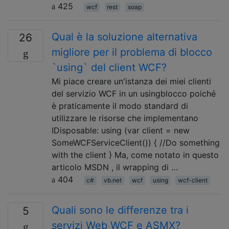
425
wcf
rest
soap
Qual è la soluzione alternativa
26
migliore per il problema di blocco
`using` del client WCF?
Mi piace creare un'istanza dei miei clienti
del servizio WCF in un usingblocco poiché
è praticamente il modo standard di
utilizzare le risorse che implementano
IDisposable: using (var client = new
SomeWCFServiceClient()) { //Do something
with the client } Ma, come notato in questo
articolo MSDN , il wrapping di …
404
c#
vb.net
wcf
using
wcf-client
Quali sono le differenze tra i
5
servizi Web WCF e ASMX?