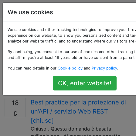
Programmazione
Tag
Account
We use cookies
Domande taggate
We use cookies and other tracking technologies to improve your bro
experience on our website, to show you personalized content and tar
analyze our website traffic, and to understand where our visitors are
«authorization»
By continuing, you consent to our use of cookies and other tracking 
and affirm you're at least 16 years old or have consent from a parent
L'autorizzazione è il processo per determinare se un
utente, programma o dispositivo è autorizzato ad
You can read details in our
Cookie policy
and
Privacy policy
.
accedere a una risorsa protetta in un modo
particolare. L'autorizzazione è un tema chiave nelle
OK, enter website!
pratiche di sicurezza informatica.
Best practice per la protezione di
18
un'API / servizio Web REST
[chiuso]
Chiuso . Questa domanda è basata
sull'opinione . Al momento non accetta