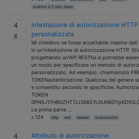
android-4.2-jelly-bean
Intestazione di autorizzazione HTTP
4
personalizzata
Mi chiedevo se fosse accettabile inserire dati
in un'intestazione di autorizzazione HTTP. St
progettando un'API RESTful e potrebbe esser
un modo per specificare un metodo di autori
personalizzato. Ad esempio, chiamiamolo FIR
TOKENautenticazione. Qualcosa del genere s
e consentito secondo le specifiche: Authoriza
TOKEN
0PN5J17HBGZHT7JJ3X82:frJIUN8DYpKDtOLC
La prima parte …
124
http
rest
header
authorization
Attributo di autorizzazione
4