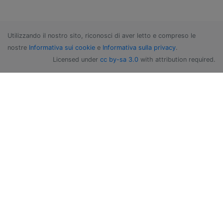
Utilizzando il nostro sito, riconosci di aver letto e compreso le
nostre
Informativa sui cookie
e
Informativa sulla privacy
.
Licensed under
cc by-sa 3.0
with attribution required.