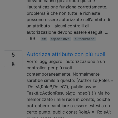
rilevanti hanno gli attributi giusti e
l'autenticazione funziona correttamente. Il
problema è che non tutte le richieste
possono essere autorizzate nell'ambito di
un attributo - alcuni controlli di
autorizzazione devono essere eseguiti …
99
c#
asp.net-mvc
authorization
Autorizza attributo con più ruoli
5
Vorrei aggiungere l'autorizzazione a un
controller, per più ruoli
contemporaneamente. Normalmente
sarebbe simile a questo: [Authorize(Roles =
"RoleA,RoleB,RoleC")] public async
Task&lt;ActionResult&gt; Index() { } Ma ho
memorizzato i miei ruoli in consts, poiché
potrebbero cambiare o essere estesi a un
certo punto. public const RoleA = "RoleA";