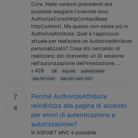
Core. Nelle versioni precedenti era
possibile eseguire l'override bool
AuthorizeCore(HttpContextBase
httpContext). Ma questo non esiste più in
AuthorizeAttribute. Qual è l'approccio
attuale per realizzare un AuthorizeAttribute
personalizzato? Cosa sto cercando di
realizzare: sto ricevendo un ID sessione
nell'autorizzazione dell'intestazione. …
428
c#
asp.net
authorization
asp.net-core
asp.net-core-mvc
Perché AuthorizeAttribute
7
reindirizza alla pagina di accesso
per errori di autenticazione e
autorizzazione?
In ASP.NET MVC è possibile