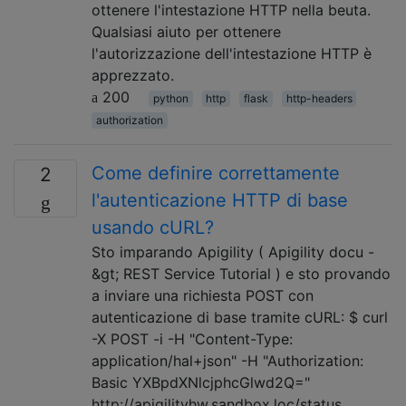
ottenere l'intestazione HTTP nella beuta.
Qualsiasi aiuto per ottenere
l'autorizzazione dell'intestazione HTTP è
apprezzato.
200
python
http
flask
http-headers
authorization
Come definire correttamente
2
l'autenticazione HTTP di base
usando cURL?
Sto imparando Apigility ( Apigility docu -
&gt; REST Service Tutorial ) e sto provando
a inviare una richiesta POST con
autenticazione di base tramite cURL: $ curl
-X POST -i -H "Content-Type:
application/hal+json" -H "Authorization:
Basic YXBpdXNlcjphcGlwd2Q="
http://apigilityhw.sandbox.loc/status