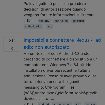
Policyseguito, è possibile prendere
decisioni di autorizzazione quando
vengono fornite informazioni sull'utente …
154
security
jakarta-ee
glassfish
authorization
jacc
Impossibile connettere Nexus 4 ad
26
adb: non autorizzato
Ho un Nexus 4 con Android 4.3 e sto
cercando di connettere il dispositivo a un
computer con Windows 7 a 64 bit. Ho
installato i driver più recenti e l'ultima
adbversione. Penso di aver provato quasi
tutto e ricevo ancora il seguente
messaggio: C:\Program Files
(x86)\Android\sdk\platform-tools&gt;adb
devices List of …
153
android
authorization
adb
nexus-4