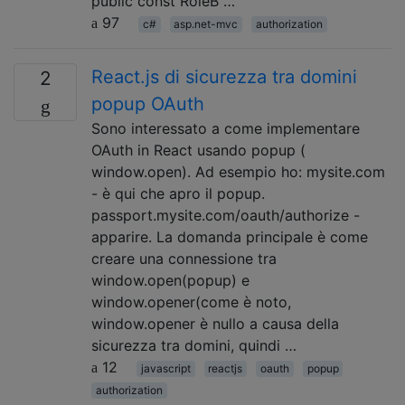
public const RoleB …
97
c#
asp.net-mvc
authorization
React.js di sicurezza tra domini
2
popup OAuth
Sono interessato a come implementare
OAuth in React usando popup (
window.open). Ad esempio ho: mysite.com
- è qui che apro il popup.
passport.mysite.com/oauth/authorize -
apparire. La domanda principale è come
creare una connessione tra
window.open(popup) e
window.opener(come è noto,
window.opener è nullo a causa della
sicurezza tra domini, quindi …
12
javascript
reactjs
oauth
popup
authorization