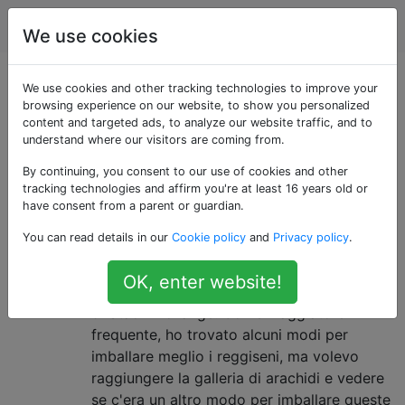
Viaggio
Tag
Account
We use cookies
Domande taggate
We use cookies and other tracking technologies to improve your
browsing experience on our website, to show you personalized
content and targeted ads, to analyze our website traffic, and to
«female-travellers»
understand where our visitors are coming from.
By continuing, you consent to our use of cookies and other
Domande su argomenti specifici per le donne in
tracking technologies and affirm you're at least 16 years old or
viaggio.
have consent from a parent or guardian.
Metodo di imballaggio ottimale per
4
You can read details in our
Cookie policy
and
Privacy policy
.
reggiseni?
OK, enter website!
Questa è una domanda per tutte le donne
di StackExchange. Come viaggiatore
frequente, ho trovato alcuni modi per
imballare meglio i reggiseni, ma volevo
raggiungere la galleria di arachidi e vedere
se c'era un altro modo per imballare queste