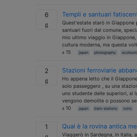
Templi e santuari fatisce
6
Quest'estate starò in Giappone 
santuari fuori dal comune, speci
mio ultimo viaggio in Giappone, h
cultura moderna, ma questa vol
15
japan
photography
ecotour
Stazioni ferroviarie abba
2
Ho appena letto che il Giappone
solo passeggero , su una stazio
uno studente delle superiori, si
vengono demolite o possono s
10
japan
train-stations
ruins
Qual è la rovina antica m
1
Viaggerò in Sardegna, in Italia, 