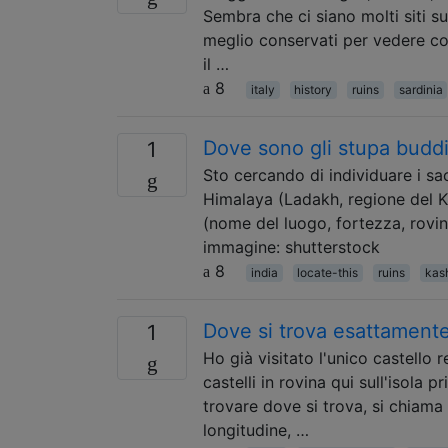
Sembra che ci siano molti siti sul
meglio conservati per vedere c
il …
8
italy
history
ruins
sardinia
Dove sono gli stupa buddi
1
Sto cercando di individuare i sac
Himalaya (Ladakh, regione del K
(nome del luogo, fortezza, rov
immagine: shutterstock
8
india
locate-this
ruins
kas
Dove si trova esattamente
1
Ho già visitato l'unico castello 
castelli in rovina qui sull'isola
trovare dove si trova, si chiama
longitudine, …