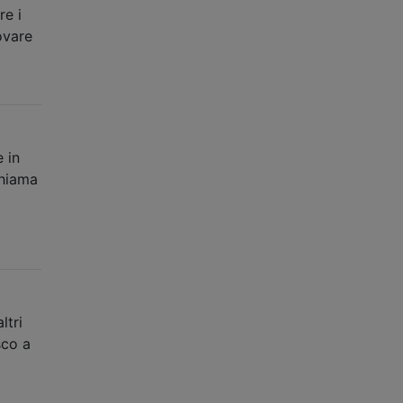
re i
ovare
 in
chiama
ltri
sco a