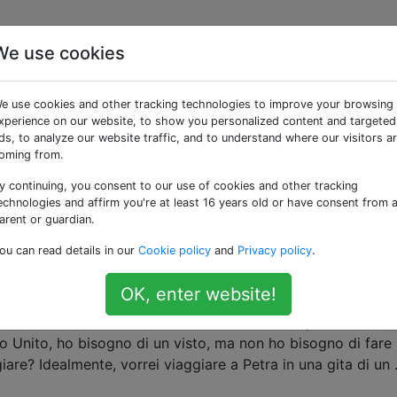
We use cookies
 «ruins»
e use cookies and other tracking technologies to improve your browsing
xperience on our website, to show you personalized content and targeted
rovina a Tbilisi di proprietà greca?
ds, to analyze our website traffic, and to understand where our visitors a
oming from.
si e sul sentiero tra la fortezza di Narikala e la statua di Ka
i in rovina, non antichi ma pre-sovietici. Uno di essi ha una
y continuing, you consent to our use of cookies and other tracking
ri la gente e un cartello che lo dichiara proprietà della
echnologies and affirm you're at least 16 years old or have consent from 
arent or guardian.
cture
tbilisi
ruins
ou can read details in our
Cookie policy
and
Privacy policy
.
OK, enter website!
 da Israele?
nno e vorrei visitare Petra mentre sono nella regione. Ho cap
o Unito, ho bisogno di un visto, ma non ho bisogno di fare
re? Idealmente, vorrei viaggiare a Petra in una gita di un