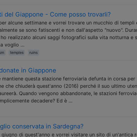
nti del Giappone - Come posso trovarli?
per alcune settimane e vorrei trovare un mucchio di templi 
almente se sono fatiscenti e non dall'aspetto "nuovo". Duran
o realizzato alcuni saggi fotografici sulla vita notturna e s
ta voglio …
ism
temples
ruins
ndonate in Giappone
 mantiene questa stazione ferroviaria defunta in corsa per
ne che chiuderà quest'anno (2016) perché il suo ultimo uten
 laureerà. Quando vengono abbandonate, le stazioni ferrovia
emplicemente decadere? Ed è …
eglio conservata in Sardegna?
a giugno di quest'anno e vorrei visitare un sito di un'antica r