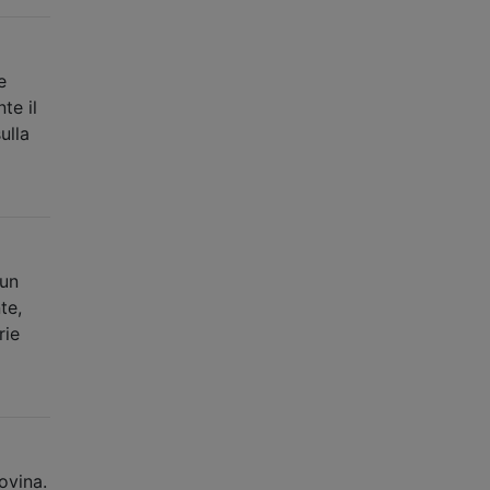
e
te il
ulla
 un
te,
rie
ovina.