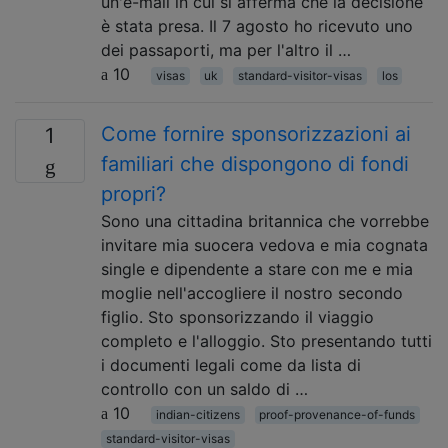
un'e-mail in cui si afferma che la decisione
è stata presa. Il 7 agosto ho ricevuto uno
dei passaporti, ma per l'altro il …
10
visas
uk
standard-visitor-visas
los
Come fornire sponsorizzazioni ai
1
familiari che dispongono di fondi
propri?
Sono una cittadina britannica che vorrebbe
invitare mia suocera vedova e mia cognata
single e dipendente a stare con me e mia
moglie nell'accogliere il nostro secondo
figlio. Sto sponsorizzando il viaggio
completo e l'alloggio. Sto presentando tutti
i documenti legali come da lista di
controllo con un saldo di …
10
indian-citizens
proof-provenance-of-funds
standard-visitor-visas