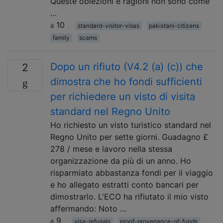
Queste obiezioni e ragioni non sono come
…
10
standard-visitor-visas
pakistani-citizens
family
scams
Dopo un rifiuto (V4.2 (a) (c)) che
2
dimostra che ho fondi sufficienti
per richiedere un visto di visita
standard nel Regno Unito
Ho richiesto un visto turistico standard nel
Regno Unito per sette giorni. Guadagno £
278 / mese e lavoro nella stessa
organizzazione da più di un anno. Ho
risparmiato abbastanza fondi per il viaggio
e ho allegato estratti conto bancari per
dimostrarlo. L'ECO ha rifiutato il mio visto
affermando: Noto …
9
visa-refusals
proof-provenance-of-funds