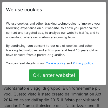
Viaggio
Tag
Account
We use cookies
Domande taggate
We use cookies and other tracking technologies to improve your
browsing experience on our website, to show you personalized
content and targeted ads, to analyze our website traffic, and to
«standard-visitor-
understand where our visitors are coming from.
visas»
By continuing, you consent to our use of cookies and other
tracking technologies and affirm you're at least 16 years old or
have consent from a parent or guardian.
Questo è il tipo di visto per il Regno Unito unico
You can read details in our
Cookie policy
and
Privacy policy
.
consolidato che copre tutti gli aspetti in cui una
persona viene nel Regno Unito per turismo, visite a
OK, enter website!
familiari / amici, colloqui di lavoro, viaggi di lavoro,
alcune forme di ricerca accademica, alcune forme di
volontariato e viaggi di gruppo. È uniformemente più
voci. Questo visto è stato creato dall'Immigration Act
2014 ed esiste dall'aprile 2015. Il "visto per visitatori
standard" è un sottoinsieme della "autorizzazione di