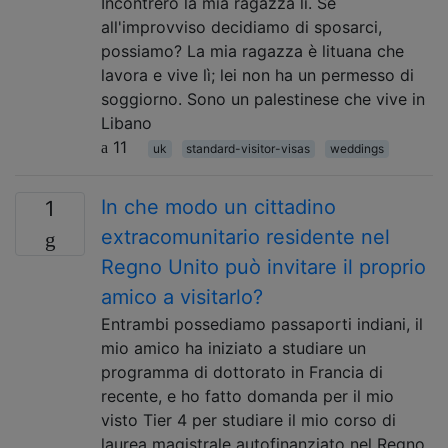
Incontrerò la mia ragazza lì. Se
all'improvviso decidiamo di sposarci,
possiamo? La mia ragazza è lituana che
lavora e vive lì; lei non ha un permesso di
soggiorno. Sono un palestinese che vive in
Libano
11
uk
standard-visitor-visas
weddings
In che modo un cittadino
1
extracomunitario residente nel
Regno Unito può invitare il proprio
amico a visitarlo?
Entrambi possediamo passaporti indiani, il
mio amico ha iniziato a studiare un
programma di dottorato in Francia di
recente, e ho fatto domanda per il mio
visto Tier 4 per studiare il mio corso di
laurea magistrale autofinanziato nel Regno