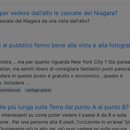
per vedere dall'alto le cascate del Niagara?
ascate del Niagara da una vista dall'alto?
li al pubblico fanno bene alla vista e alla fotogra
ondra ... ma per quanto riguarda New York City ? Sto pens
an, ma sentiti libero di consigliare fantastici punti panor
dare in questo posto è gratuito o economico , questo è
. Includere …
architecture
vantage-points
bile più lunga sulla Terra dal punto A al punto B?
nteressanti su come poter vedere il paese A da B e sulla
zione . Per una persona alta 6 piedi, l'orizzonte in un'area "pi
vviamente più in alto sei, più puoi vedere se nulla oscura 