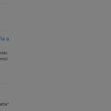
fia a
ando
amici
atta"
…