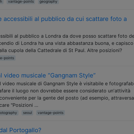
th
vantage-points
geography
e accessibili al pubblico da cui scattare foto a
ssibili al pubblico a Londra da dove posso scattare foto de
ncendio di Londra ha una vista abbastanza buona, e capisco
la cupola della Cattedrale di St Paul. Altre posizioni?
e-points
al video musicale “Gangnam Style”
l video musicale di Gangnam Style è visitabile e fotografabi
rafare il luogo non dovrebbe essere considerato un'attività
inconveniente per la gente del posto (ad esempio, attravers
care "Posizioni …
otography
seoul
vantage-points
dal Portogallo?