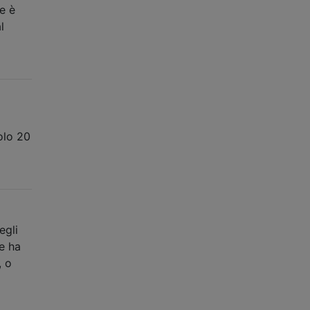
e è
l
olo 20
egli
se ha
, o