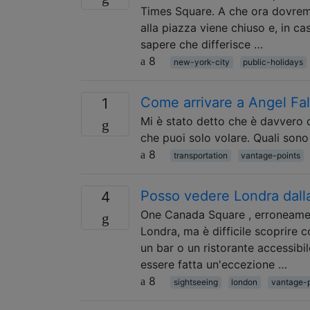
Times Square. A che ora dovremm
alla piazza viene chiuso e, in 
sapere che differisce …
8
new-york-city
public-holidays
Come arrivare a Angel Fal
1
Mi è stato detto che è davvero di
che puoi solo volare. Quali sono
8
transportation
vantage-points
Posso vedere Londra dalla 
4
One Canada Square , erroneament
Londra, ma è difficile scoprire 
un bar o un ristorante accessibi
essere fatta un'eccezione …
8
sightseeing
london
vantage-p