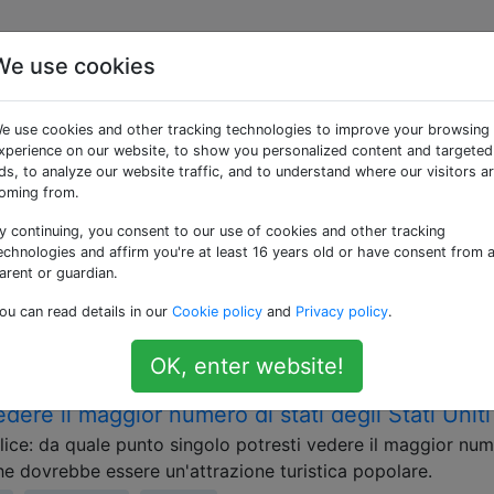
We use cookies
 «vantage-points»
e use cookies and other tracking technologies to improve your browsing
xperience on our website, to show you personalized content and targeted
ografie di siti o posizioni specifici.
ds, to analyze our website traffic, and to understand where our visitors a
oming from.
zione più alto di Londra accessibile gratuitamen
y continuing, you consent to our use of cookies and other tracking
ico a Londra, ma non voglio pagare alcun biglietto d'ingre
echnologies and affirm you're at least 16 years old or have consent from 
 Si noti che ristoranti e bar (o altri luoghi liberamente acces
arent or guardian.
dal momento che la loro bevanda più economica di solito è
ou can read details in our
Cookie policy
and
Privacy policy
.
e-points
OK, enter website!
dere il maggior numero di stati degli Stati Uniti
e: da quale punto singolo potresti vedere il maggior num
che dovrebbe essere un'attrazione turistica popolare.