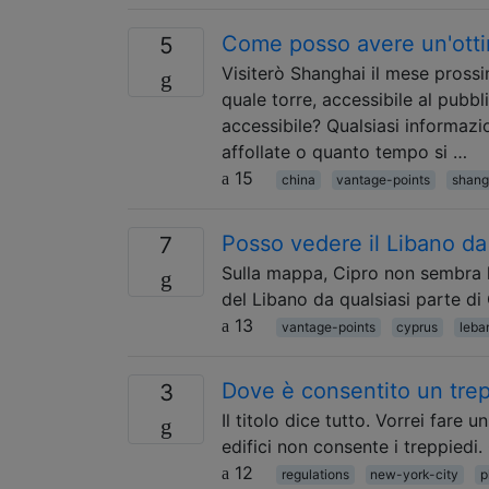
Come posso avere un'otti
5
Visiterò Shanghai il mese prossi
quale torre, accessibile al pubbl
accessibile? Qualsiasi informazi
affollate o quanto tempo si …
15
china
vantage-points
shang
Posso vedere il Libano da
7
Sulla mappa, Cipro non sembra lo
del Libano da qualsiasi parte di
13
vantage-points
cyprus
leba
Dove è consentito un trep
3
Il titolo dice tutto. Vorrei fare
edifici non consente i treppiedi
12
regulations
new-york-city
p