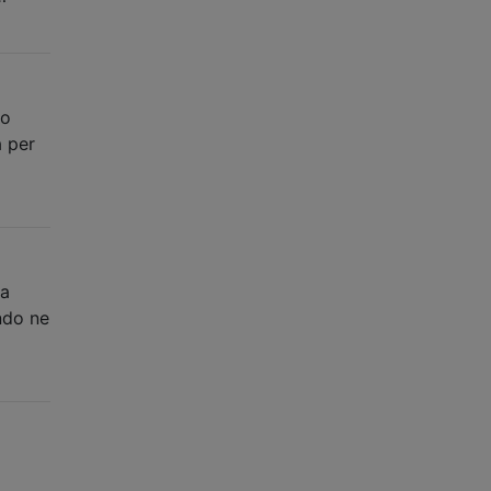
to
a per
La
ndo ne