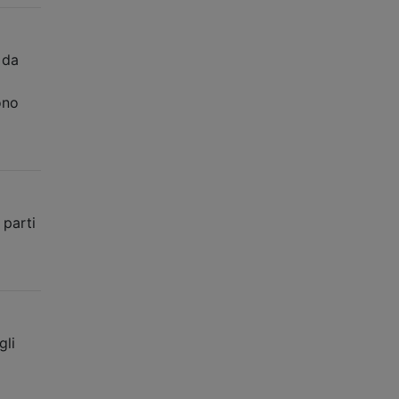
 da
ono
 parti
gli