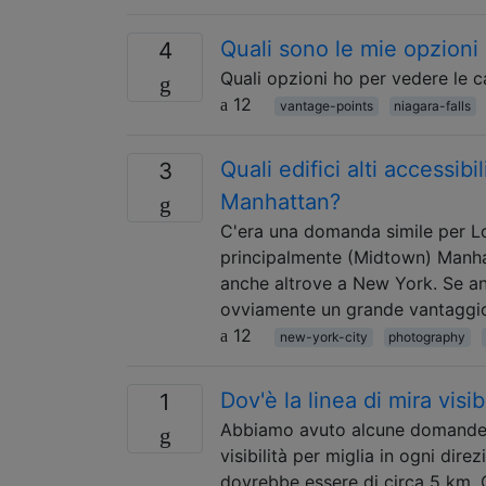
Quali sono le mie opzioni 
4
Quali opzioni ho per vedere le c
12
vantage-points
niagara-falls
Quali edifici alti accessibi
3
Manhattan?
C'era una domanda simile per L
principalmente (Midtown) Manhatt
anche altrove a New York. Se an
ovviamente un grande vantaggio
12
new-york-city
photography
Dov'è la linea di mira visi
1
Abbiamo avuto alcune domande i
visibilità per miglia in ogni dire
dovrebbe essere di circa 5 km. O