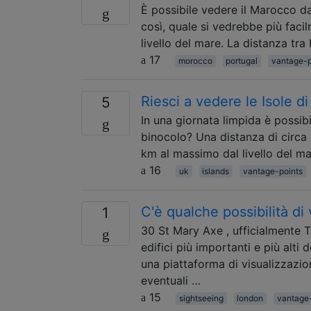
È possibile vedere il Marocco d
così, quale si vedrebbe più faci
livello del mare. La distanza tr
17
morocco
portugal
vantage-p
Riesci a vedere le Isole di
5
In una giornata limpida è possibi
binocolo? Una distanza di circa
km al massimo dal livello del mar
16
uk
islands
vantage-points
C'è qualche possibilità d
1
30 St Mary Axe , ufficialmente T
edifici più importanti e più alti
una piattaforma di visualizzazio
eventuali …
15
sightseeing
london
vantage