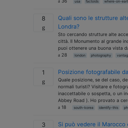
36
usa
factoids
where-on-ear
Quali sono le strutture alt
8
Londra?
Sto cercando strutture alte acce
città. Il Monumento al grande i
puoi ottenere una buona vista dal
28
london
photography
vantag
Posizione fotografabile d
1
Quale posizione, se del caso, de
normali turisti? Visitare e fotog
inaccettabile o sospetta, o un 
Abbey Road ). Ho provato a cer
18
south-korea
identify-this
ph
Si può vedere il Marocco 
3