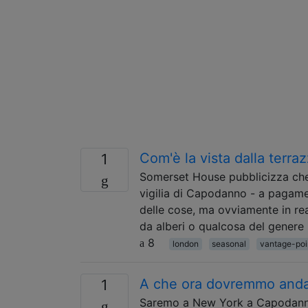
Com'è la vista dalla terr
1
Somerset House pubblicizza che è
vigilia di Capodanno - a pagame
delle cose, ma ovviamente in re
da alberi o qualcosa del genere 
8
london
seasonal
vantage-poi
A che ora dovremmo andar
1
Saremo a New York a Capodanno 