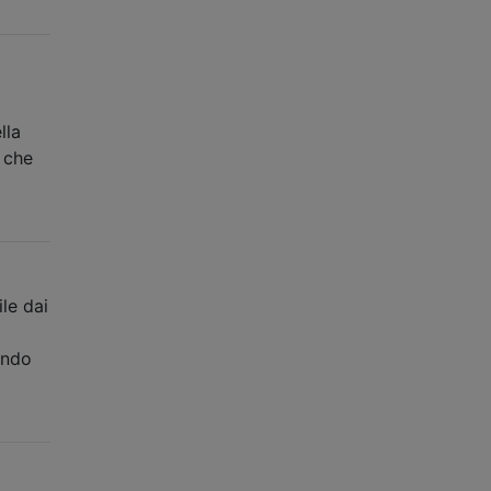
lla
 che
le dai
ando