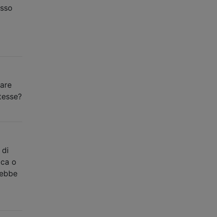
esso
care
tesse?
 di
ica o
rebbe