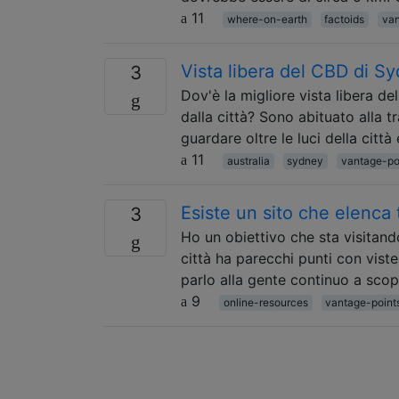
11
where-on-earth
factoids
van
Vista libera del CBD di S
3
Dov'è la migliore vista libera de
dalla città? Sono abituato alla t
guardare oltre le luci della citt
11
australia
sydney
vantage-po
Esiste un sito che elenca t
3
Ho un obiettivo che sta visitando 
città ha parecchi punti con vis
parlo alla gente continuo a sco
9
online-resources
vantage-point