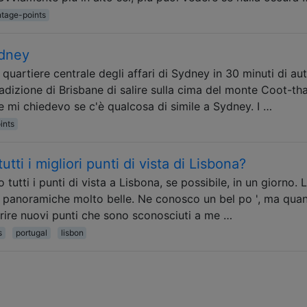
tage-points
ydney
l quartiere centrale degli affari di Sydney in 30 minuti di au
radizione di Brisbane di salire sulla cima del monte Coot-th
à e mi chiedevo se c'è qualcosa di simile a Sydney. I …
ints
utti i migliori punti di vista di Lisbona?
tutti i punti di vista a Lisbona, se possibile, in un giorno. 
te panoramiche molto belle. Ne conosco un bel po ', ma qua
prire nuovi punti che sono sconosciuti a me …
s
portugal
lisbon