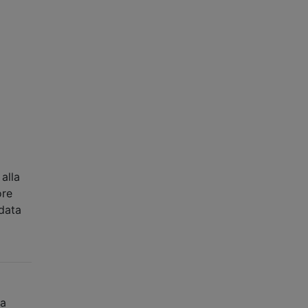
alla
ore
data
 a