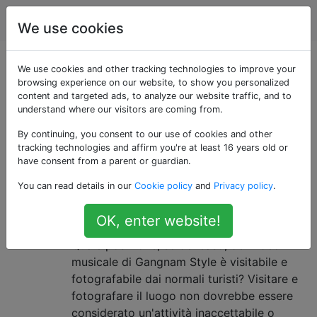
Viaggio
Tag
Account
We use cookies
Domande taggate
We use cookies and other tracking technologies to improve your
browsing experience on our website, to show you personalized
content and targeted ads, to analyze our website traffic, and to
«seoul»
understand where our visitors are coming from.
By continuing, you consent to our use of cookies and other
La capitale e la città più grande della Corea del Sud.
tracking technologies and affirm you're at least 16 years old or
Quasi un quarto dei sudcoreani vive a Seul insieme a
have consent from a parent or guardian.
oltre 275.000 residenti internazionali.
You can read details in our
Cookie policy
and
Privacy policy
.
Posizione fotografabile dal video
1
OK, enter website!
musicale “Gangnam Style”
Quale posizione, se del caso, del video
musicale di Gangnam Style è visitabile e
fotografabile dai normali turisti? Visitare e
fotografare il luogo non dovrebbe essere
considerato un'attività inaccettabile o