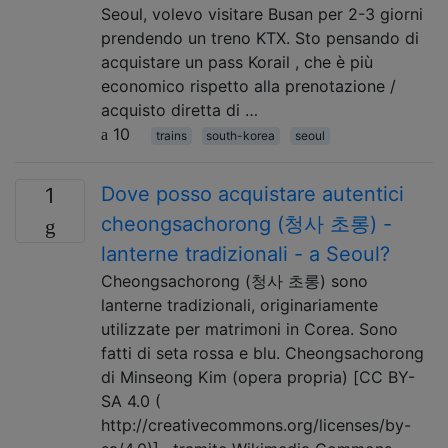
Seoul, volevo visitare Busan per 2-3 giorni
prendendo un treno KTX. Sto pensando di
acquistare un pass Korail , che è più
economico rispetto alla prenotazione /
acquisto diretta di …
10
trains
south-korea
seoul
Dove posso acquistare autentici
1
cheongsachorong (청사 초롱) -
lanterne tradizionali - a Seoul?
Cheongsachorong (청사 초롱) sono
lanterne tradizionali, originariamente
utilizzate per matrimoni in Corea. Sono
fatti di seta rossa e blu. Cheongsachorong
di Minseong Kim (opera propria) [CC BY-
SA 4.0 (
http://creativecommons.org/licenses/by-