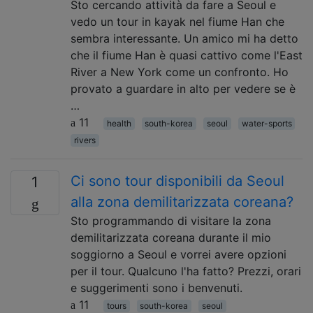
Sto cercando attività da fare a Seoul e
vedo un tour in kayak nel fiume Han che
sembra interessante. Un amico mi ha detto
che il fiume Han è quasi cattivo come l'East
River a New York come un confronto. Ho
provato a guardare in alto per vedere se è
…
11
health
south-korea
seoul
water-sports
rivers
Ci sono tour disponibili da Seoul
1
alla zona demilitarizzata coreana?
Sto programmando di visitare la zona
demilitarizzata coreana durante il mio
soggiorno a Seoul e vorrei avere opzioni
per il tour. Qualcuno l'ha fatto? Prezzi, orari
e suggerimenti sono i benvenuti.
11
tours
south-korea
seoul