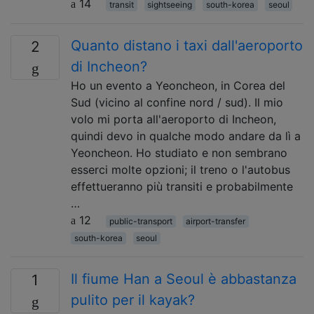
14
transit
sightseeing
south-korea
seoul
Quanto distano i taxi dall'aeroporto
2
di Incheon?
Ho un evento a Yeoncheon, in Corea del
Sud (vicino al confine nord / sud). Il mio
volo mi porta all'aeroporto di Incheon,
quindi devo in qualche modo andare da lì a
Yeoncheon. Ho studiato e non sembrano
esserci molte opzioni; il treno o l'autobus
effettueranno più transiti e probabilmente
…
12
public-transport
airport-transfer
south-korea
seoul
Il fiume Han a Seoul è abbastanza
1
pulito per il kayak?