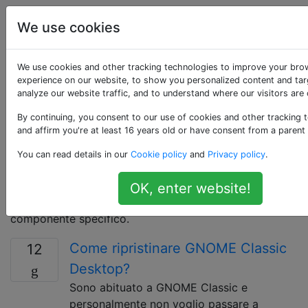
Ubuntu
Tag
Account
We use cookies
Domande taggate
We use cookies and other tracking technologies to improve your bro
experience on our website, to show you personalized content and tar
analyze our website traffic, and to understand where our visitors are
«gnome»
By continuing, you consent to our use of cookies and other tracking 
and affirm you're at least 16 years old or have consent from a parent
GNOME (GNU Network Object Model Environment) è
una raccolta di software basato su GTK che fornisce
You can read details in our
Cookie policy
and
Privacy policy
.
l'ambiente desktop GNOME Shell. Questo è un tag
molto generale che dovrebbe essere usato solo per
OK, enter website!
domande riguardanti GNOME in generale e non un
componente specifico.
Come ripristinare GNOME Classic
12
Desktop?
Sono abituato a GNOME Classic e
personalmente non voglio passare a