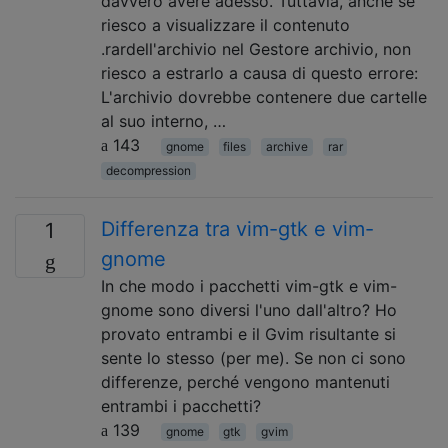
davvero avere adesso. Tuttavia, anche se
riesco a visualizzare il contenuto
.rardell'archivio nel Gestore archivio, non
riesco a estrarlo a causa di questo errore:
L'archivio dovrebbe contenere due cartelle
al suo interno, …
143
gnome
files
archive
rar
decompression
Differenza tra vim-gtk e vim-
1
gnome
In che modo i pacchetti vim-gtk e vim-
gnome sono diversi l'uno dall'altro? Ho
provato entrambi e il Gvim risultante si
sente lo stesso (per me). Se non ci sono
differenze, perché vengono mantenuti
entrambi i pacchetti?
139
gnome
gtk
gvim