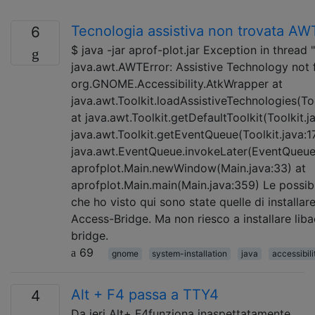
Tecnologia assistiva non trovata AW
6
$ java -jar aprof-plot.jar Exception in thread 
java.awt.AWTError: Assistive Technology not 
org.GNOME.Accessibility.AtkWrapper at
java.awt.Toolkit.loadAssistiveTechnologies(To
at java.awt.Toolkit.getDefaultToolkit(Toolkit.j
java.awt.Toolkit.getEventQueue(Toolkit.java:1
java.awt.EventQueue.invokeLater(EventQueue.
aprofplot.Main.newWindow(Main.java:33) at
aprofplot.Main.main(Main.java:359) Le possibi
che ho visto qui sono state quelle di installar
Access-Bridge. Ma non riesco a installare lib
bridge.
69
gnome
system-installation
java
accessibili
Alt + F4 passa a TTY4
4
Da ieri Alt+ F4funziona inaspettatamente