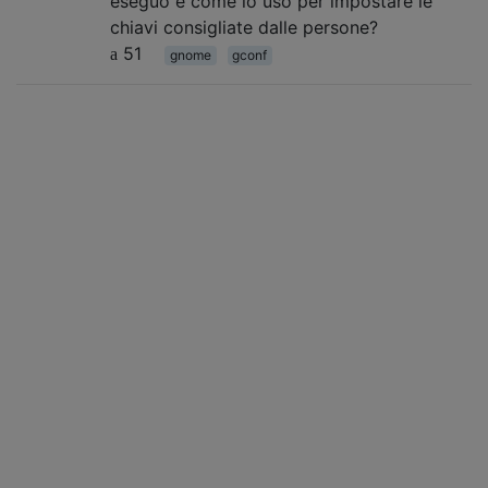
eseguo e come lo uso per impostare le
chiavi consigliate dalle persone?
51
gnome
gconf