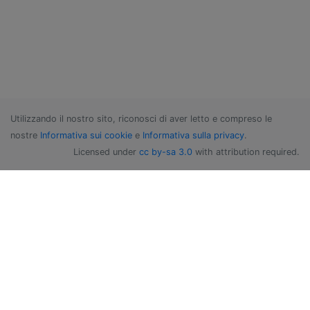
Utilizzando il nostro sito, riconosci di aver letto e compreso le
nostre
Informativa sui cookie
e
Informativa sulla privacy
.
Licensed under
cc by-sa 3.0
with attribution required.