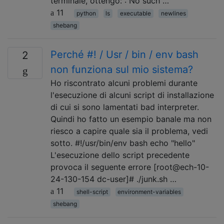
terminale, ottengo: : No such …
11
python
ls
executable
newlines
shebang
Perché #! / Usr / bin / env bash
2
non funziona sul mio sistema?
Ho riscontrato alcuni problemi durante
l'esecuzione di alcuni script di installazione
di cui si sono lamentati bad interpreter.
Quindi ho fatto un esempio banale ma non
riesco a capire quale sia il problema, vedi
sotto. #!/usr/bin/env bash echo "hello"
L'esecuzione dello script precedente
provoca il seguente errore [root@ech-10-
24-130-154 dc-user]# ./junk.sh …
11
shell-script
environment-variables
shebang