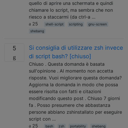
quello di aprire una schermata e quindi
chiamare lo script, ma sembra che non
riesco a staccarmi (da ctrl-a …
25
shell-script
scripting
gnu-screen
shebang
Si consiglia di utilizzare zsh invece
5
di script bash? [chiuso]
Chiuso . Questa domanda è basata
sull'opinione . Al momento non accetta
risposte. Vuoi migliorare questa domanda?
Aggiorna la domanda in modo che possa
essere risolta con fatti e citazioni
modificando questo post . Chiuso 7 giorni
fa . Posso presumere che abbastanza
persone abbiano zshinstallato per eseguire
script con …
25
bash
zsh
portability
shebang