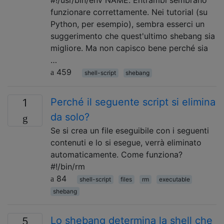
funzionare correttamente. Nei tutorial (su
Python, per esempio), sembra esserci un
suggerimento che quest'ultimo shebang sia
migliore. Ma non capisco bene perché sia
…
459
shell-script
shebang
Perché il seguente script si elimina
1
da solo?
Se si crea un file eseguibile con i seguenti
contenuti e lo si esegue, verrà eliminato
automaticamente. Come funziona?
#!/bin/rm
84
shell-script
files
rm
executable
shebang
Lo shebang determina la shell che
5