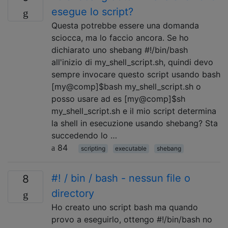
esegue lo script?
Questa potrebbe essere una domanda
sciocca, ma lo faccio ancora. Se ho
dichiarato uno shebang #!/bin/bash
all'inizio di my_shell_script.sh, quindi devo
sempre invocare questo script usando bash
[my@comp]$bash my_shell_script.sh o
posso usare ad es [my@comp]$sh
my_shell_script.sh e il mio script determina
la shell in esecuzione usando shebang? Sta
succedendo lo …
84
scripting
executable
shebang
#! / bin / bash - nessun file o
8
directory
Ho creato uno script bash ma quando
provo a eseguirlo, ottengo #!/bin/bash no