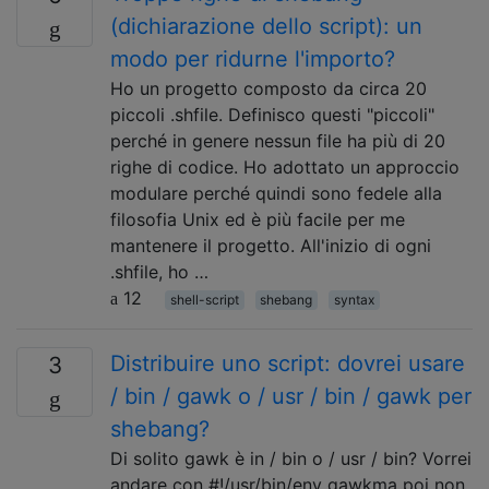
(dichiarazione dello script): un
modo per ridurne l'importo?
Ho un progetto composto da circa 20
piccoli .shfile. Definisco questi "piccoli"
perché in genere nessun file ha più di 20
righe di codice. Ho adottato un approccio
modulare perché quindi sono fedele alla
filosofia Unix ed è più facile per me
mantenere il progetto. All'inizio di ogni
.shfile, ho …
12
shell-script
shebang
syntax
Distribuire uno script: dovrei usare
3
/ bin / gawk o / usr / bin / gawk per
shebang?
Di solito gawk è in / bin o / usr / bin? Vorrei
andare con #!/usr/bin/env gawkma poi non