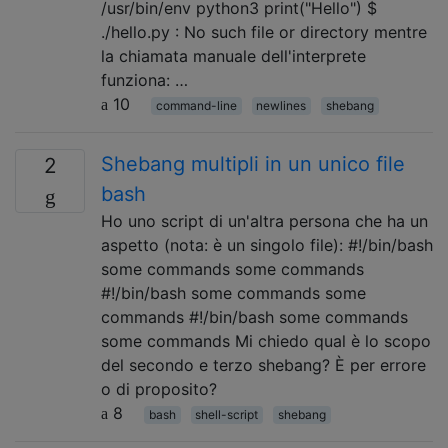
/usr/bin/env python3 print("Hello") $
./hello.py : No such file or directory mentre
la chiamata manuale dell'interprete
funziona: …
10
command-line
newlines
shebang
Shebang multipli in un unico file
2
bash
Ho uno script di un'altra persona che ha un
aspetto (nota: è un singolo file): #!/bin/bash
some commands some commands
#!/bin/bash some commands some
commands #!/bin/bash some commands
some commands Mi chiedo qual è lo scopo
del secondo e terzo shebang? È per errore
o di proposito?
8
bash
shell-script
shebang