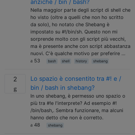
anziché / bin / bash?
Nella maggior parte degli script di shell che
ho visto (oltre a quelli che non ho scritto
da solo), ho notato che Shebang è
impostato su #!/bin/sh. Questo non mi
sorprende molto con gli script più vecchi,
ma è presente anche con script abbastanza
nuovi. C'è qualche motivo per preferire …
53
bash
shell
history
shebang
Lo spazio è consentito tra #! e /
2
bin / bash in shebang?
In uno shebang, è permesso uno spazio o
più tra #!e l'interprete? Ad esempio #!
/bin/bash,. Sembra funzionare, ma alcuni
hanno detto che non è corretto.
48
shebang