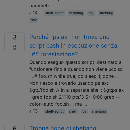
parametri …
14
shell-script
scripting
sql
shebang
db2
Perché "ps ax" non trova uno
3
script bash in esecuzione senza
"#!" intestazione?
Quando eseguo questo script, destinato a
funzionare fino a quando non viene ucciso
... # foo.sh while true; do sleep 1; done ...
Non riesco a trovarlo usando ps ax:
&gt;./foo.sh // In a separate shell: &gt;ps ax
| grep foo.sh 21110 pts/3 S+ 0:00 grep --
color=auto foo.sh ... ma …
13
shell-script
shell
ps
shebang
Troppe righe di shebang
6