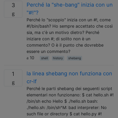
Perché la "she-bang" inizia con un
3
"#!"?
Perché lo "scoppio" inizia con un #!, come
#!/bin/bash? Ho sempre accettato che così
sia, ma c'è un motivo dietro? Perché
iniziare con #; di solito non è un
commento? O è il punto che dovrebbe
essere un commento?
10
shell
history
shebang
la linea shebang non funziona con
1
cr-lf
Perché le parti shebang dei seguenti script
elementari non funzionano: $ cat hello.sh #!
/bin/sh echo Hello $ ./hello.sh bash:
./hello.sh: /bin/sh^M: bad interpreter: No
such file or directory $ cat hello.py #!