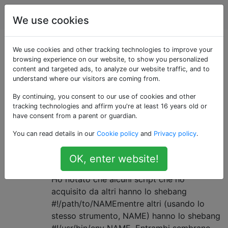
Unix & Linux
Tag
Account
We use cookies
Domande taggate
We use cookies and other tracking technologies to improve your
browsing experience on our website, to show you personalized
content and targeted ads, to analyze our website traffic, and to
«shebang»
understand where our visitors are coming from.
By continuing, you consent to our use of cookies and other
Usa il tag / shebang se la tua domanda riguarda la
tracking technologies and affirm you're at least 16 years old or
stringa # #! All'inizio di uno script
have consent from a parent or guardian.
Perché è meglio usare "#! / Usr /
9
You can read details in our
Cookie policy
and
Privacy policy
.
bin / env NAME" invece di "#! /
OK, enter website!
Path / to / NAME" come shebang?
Ho notato che alcuni script che ho
acquisito da altri hanno lo shebang
#!/path/to/NAMEmentre altri (usando lo
stesso strumento, NAME) hanno lo shebang
#!/usr/bin/env NAME. Entrambi sembrano