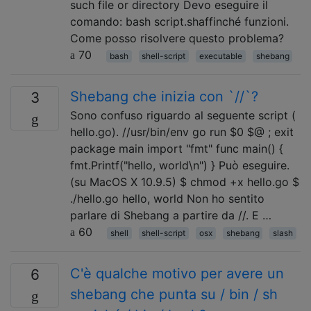
such file or directory Devo eseguire il
comando: bash script.shaffinché funzioni.
Come posso risolvere questo problema?
70
bash
shell-script
executable
shebang
Shebang che inizia con `//`?
3
Sono confuso riguardo al seguente script (
hello.go). //usr/bin/env go run $0 $@ ; exit
package main import "fmt" func main() {
fmt.Printf("hello, world\n") } Può eseguire.
(su MacOS X 10.9.5) $ chmod +x hello.go $
./hello.go hello, world Non ho sentito
parlare di Shebang a partire da //. E …
60
shell
shell-script
osx
shebang
slash
C'è qualche motivo per avere un
6
shebang che punta su / bin / sh