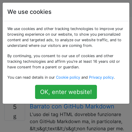
Applicazioni Web
Tag
Account
We use cookies
Domande taggate
We use cookies and other tracking technologies to improve your
browsing experience on our website, to show you personalized
content and targeted ads, to analyze our website traffic, and to
«github»
understand where our visitors are coming from.
By continuing, you consent to our use of cookies and other
Servizio di hosting per progetti software che
tracking technologies and affirm you're at least 16 years old or
utilizzano il sistema di controllo di revisione Git. Per
have consent from a parent or guardian.
domande sull'uso dell'interfaccia web di GitHub come:
You can read details in our
Cookie policy
and
Privacy policy
.
come usare la sua ricerca, spingere la tua filiale o
repository, formattazione e directory della pagina wiki
OK, enter website!
e evidenziazione della sintassi sui file README.
Barrato con GitHub Markdown
5
L'uso dei tag HTML dovrebbe funzionare
con GitHub Markdown ma, in particolare,
&lt;s&gt;text&lt;/s&gt;non funziona per me.