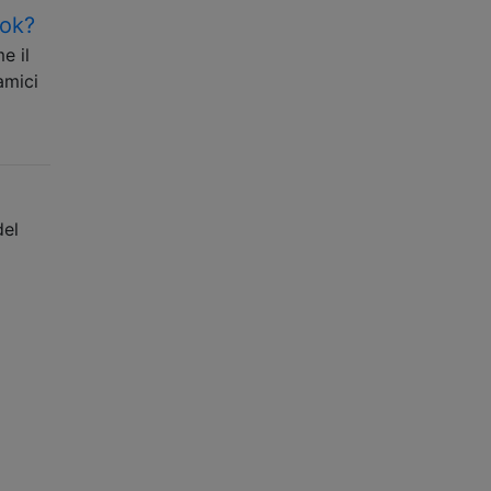
ook?
e il
amici
del