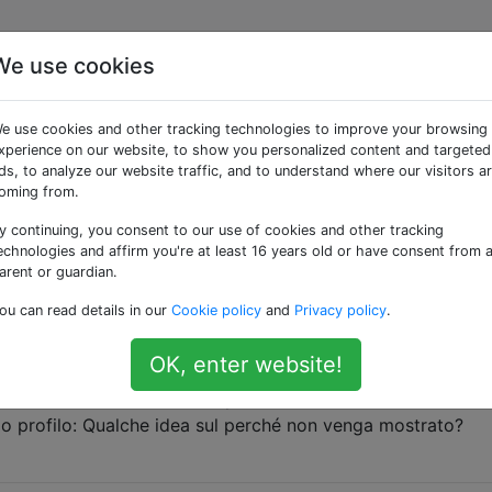
We use cookies
 «profile»
e use cookies and other tracking technologies to improve your browsing
xperience on our website, to show you personalized content and targeted
il mio profilo Facebook ma sono ancora vivo!
ds, to analyze our website traffic, and to understand where our visitors a
oming from.
acile commemorare il profilo Facebook di qualcuno. Sono
io dopo aver inserito il mio nome utente e password validi
y continuing, you consent to our use of cookies and other tracking
 Questo account si trova in uno stato commemorativo specia
echnologies and affirm you're at least 16 years old or have consent from 
arent or guardian.
re il Centro assistenza …
ou can read details in our
Cookie policy
and
Privacy policy
.
OK, enter website!
itHub non viene visualizzata sul mio profilo
ata ieri) è visibile nelle impostazioni del mio account: ma
 mio profilo: Qualche idea sul perché non venga mostrato?