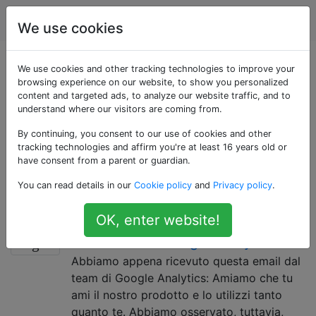
Webmasters
Tag
Account
We use cookies
Domande taggate
We use cookies and other tracking technologies to improve your
browsing experience on our website, to show you personalized
content and targeted ads, to analyze our website traffic, and to
«google-analytics»
understand where our visitors are coming from.
By continuing, you consent to our use of cookies and other
Google Analytics è una soluzione di analisi web
tracking technologies and affirm you're at least 16 years old or
gratuita fornita da Google, con diverse API lato client,
have consent from a parent or guardian.
nonché API REST per l'esportazione dei dati e per la
You can read details in our
Cookie policy
and
Privacy policy
.
gestione.
OK, enter website!
Sito troppo grande per utilizzare
15
ufficialmente Google Analytics?
Abbiamo appena ricevuto questa email dal
team di Google Analytics: Amiamo che tu
ami il nostro prodotto e lo utilizzi tanto
quanto te. Abbiamo osservato, tuttavia,