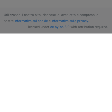
Utilizzando il nostro sito, riconosci di aver letto e compreso le
nostre
Informativa sui cookie
e
Informativa sulla privacy
.
Licensed under
cc by-sa 3.0
with attribution required.