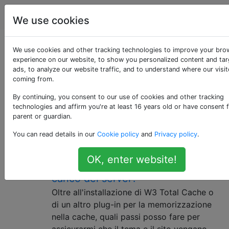
WordPress
Tag
Account
We use cookies
Domande taggate
We use cookies and other tracking technologies to improve your bro
experience on our website, to show you personalized content and ta
ads, to analyze our website traffic, and to understand where our visit
«performance»
coming from.
By continuing, you consent to our use of cookies and other tracking
Scrivere codice efficiente porta a prestazioni migliori
technologies and affirm you're at least 16 years old or have consent 
di un sito, che di solito si misurano nella velocità con
parent or guardian.
cui vengono servite le pagine.
You can read details in our
Cookie policy
and
Privacy policy
.
I passaggi per ottimizzare
14
OK, enter website!
WordPress per quanto riguarda il
carico del server?
Oltre all'installazione di W3 Total Cache o
di un altro plug-in per la memorizzazione
nella cache, quali passi posso fare per
assicurarmi che il tema e il sito vengano