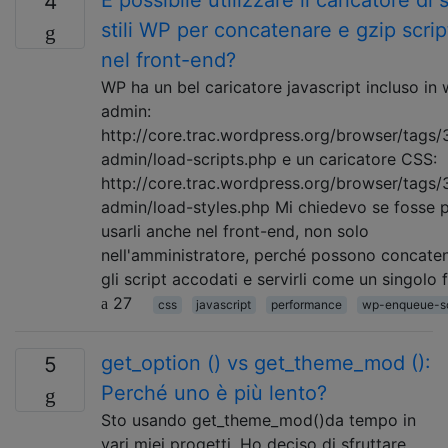
4
stili WP per concatenare e gzip script 
nel front-end?
WP ha un bel caricatore javascript incluso in
admin:
http://core.trac.wordpress.org/browser/tags/
admin/load-scripts.php e un caricatore CSS:
http://core.trac.wordpress.org/browser/tags/
admin/load-styles.php Mi chiedevo se fosse p
usarli anche nel front-end, non solo
nell'amministratore, perché possono concaten
gli script accodati e servirli come un singolo f
27
css
javascript
performance
wp-enqueue-sc
get_option () vs get_theme_mod ():
5
Perché uno è più lento?
Sto usando get_theme_mod()da tempo in
vari miei progetti. Ho deciso di sfruttare