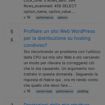
Lock_time: 0 Rows_sent: 394
Rows_examined: 458 SELECT
option_name, option_value …
16
performance
options
Profilare un sito Web WordPress
5
per la distribuzione su hosting
condiviso?
Sto riscontrando un problema con l'utilizzo
della CPU sul mio sito Web e sto cercando
un modo per rilevare (e correggere) ciò
che lo sta causando. Un argomento non
trattato in questa domanda . Seguendo la
risposta di Hakre qui , ora mi rendo conto
che quello che devo fare …
16
server-load
performance
profiling
Prestazioni della mia struttura