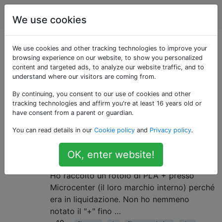
Stampa 3D
Tag
Account
We use cookies
Domande taggate
We use cookies and other tracking technologies to improve your
browsing experience on our website, to show you personalized
content and targeted ads, to analyze our website traffic, and to
«filament-choice»
understand where our visitors are coming from.
By continuing, you consent to our use of cookies and other
Che cos'è il PLA +? In che cosa
5
tracking technologies and affirm you're at least 16 years old or
differisce dal PLA?
have consent from a parent or guardian.
Domanda Che cos'è il PLA +? In che cosa
You can read details in our
Cookie policy
and
Privacy policy
.
differisce dal PLA? Sto cercando scienza,
composizione, formula, problemi di
OK, enter website!
sicurezza (o mancanza di ciò), ecc. sfondo
Ho raccolto un rotolo di PLA + presso
Microcenter (il loro marchio interno) perché
era in liquidazione. Non ho nemmeno
notato il "+" fino …