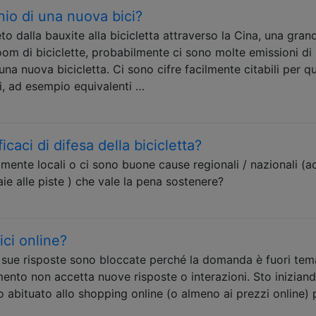
nio di una nuova bici?
o dalla bauxite alla bicicletta attraverso la Cina, una gran
om di biciclette, probabilmente ci sono molte emissioni d
una nuova bicicletta. Ci sono cifre facilmente citabili per q
ti, ad esempio equivalenti …
icaci di difesa della bicicletta?
ramente locali o ci sono buone cause regionali / nazionali (a
ie alle piste ) che vale la pena sostenere?
ici online?
 sue risposte sono bloccate perché la domanda è fuori te
mento non accetta nuove risposte o interazioni. Sto inizian
 abituato allo shopping online (o almeno ai prezzi online) 