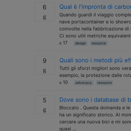
Qual è l'impronta di carbo
6
Quando guardi il viaggio complet
nave portacontainer e lo showro
coinvolte nella fabbricazione di 
Ci sono utili metriche equivalen
17
design
resource
Quali sono i metodi più eff
9
Tutti gli sforzi migliori sono ve
esempio, la protezione dalle rota
10
advocacy
resource
Dove sono i database di b
5
Bloccato . Questa domanda e le
ha un significato storico. Al mo
cercare una nuova bici e mi sono
quasi …