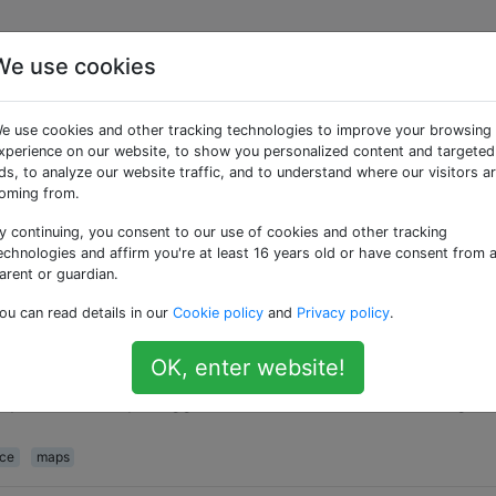
We use cookies
 «resource»
e use cookies and other tracking technologies to improve your browsing
xperience on our website, to show you personalized content and targeted
azioni sulla manutenzione della bicicletta?
ds, to analyze our website traffic, and to understand where our visitors a
oming from.
bbe? Sono abbastanza sicuro di poter trovare materiale su
nte?). Qualche blog là fuori?
y continuing, you consent to our use of cookies and other tracking
echnologies and affirm you're at least 16 years old or have consent from 
arent or guardian.
ou can read details in our
Cookie policy
and
Privacy policy
.
ogle
zioni stradali per ciclisti di Google Maps, ma trovo che ma
OK, enter website!
 aggiornare le mappe con informazioni nuove / migliori m
 posso inviare per aggiornare i dati di ciclismo di Google
rce
maps