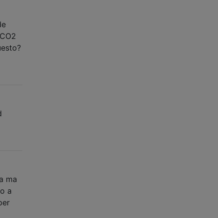
de
i CO2
uesto?
d
ma ma
do a
per