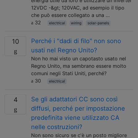
energia utile da loro è utilizzare un inverter
12VDC -&gt; 120VAC, ad esempio il tipo
che può essere collegato a una …
32
electrical
wiring
solar-panels
Perché i "dadi di filo" non sono
10
usati nel Regno Unito?
Non ho mai visto un capotasto usato nel
Regno Unito, ma sembrano essere molto
comuni negli Stati Uniti, perché?
30
electrical
Se gli adattatori CC sono così
4
diffusi, perché per impostazione
predefinita viene utilizzato CA
nelle costruzioni?
Non sono sicuro se c'è un posto migliore