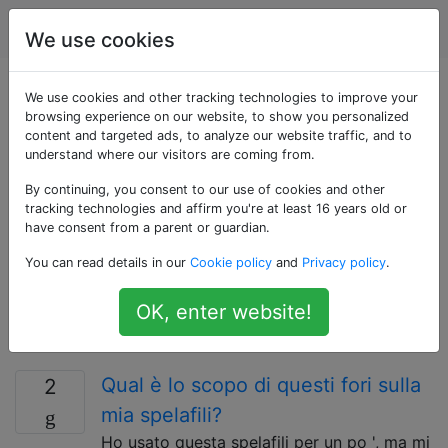
Migliorie di casa
Tag
Account
We use cookies
Domande taggate
We use cookies and other tracking technologies to improve your
browsing experience on our website, to show you personalized
content and targeted ads, to analyze our website traffic, and to
«electrical»
understand where our visitors are coming from.
By continuing, you consent to our use of cookies and other
Distribuzione e uso dell'elettricità in tutta la casa. Gli
tracking technologies and affirm you're at least 16 years old or
standard elettrici variano notevolmente in tutto il
have consent from a parent or guardian.
mondo, quindi fornire la tua posizione nella tua
You can read details in our
Cookie policy
and
Privacy policy
.
domanda o il tuo profilo ti aiuta a ottenere risposte
pertinenti per te. Si consiglia vivamente di pubblicare
OK, enter website!
fotografie di giunzioni di cablaggio o di disegnare uno
schema elettrico e di pubblicarlo.
Qual è lo scopo di questi fori sulla
2
mia spelafili?
Ho usato questa spelafili per un po ', ma mi