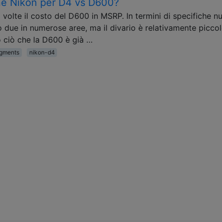
ne Nikon per D4 vs D600?
 volte il costo del D600 in MSRP. In termini di specifiche nu
o due in numerose aree, ma il divario è relativamente picco
o ciò che la D600 è già …
gments
nikon-d4