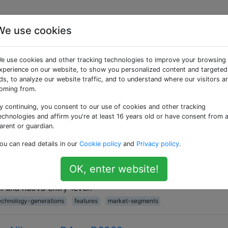
We use cookies
e «market-segments»
e use cookies and other tracking technologies to improve your browsing
xperience on our website, to show you personalized content and targeted
ifferenze tra queste serie di fotocamere Canon?
ds, to analyze our website traffic, and to understand where our visitors a
oming from.
rie di camras che Canon ha da offrire: Ci sono diversi mode
1D. In generale, quale è per chi in senso lato?
y continuing, you consent to our use of cookies and other tracking
echnologies and affirm you're at least 16 years old or have consent from 
s
arent or guardian.
ou can read details in our
Cookie policy
and
Privacy policy
.
chia fotocamera di alto livello o una nuova
OK, enter website!
acquisto di una vecchia fotocamera di livello superiore se il
i una nuova entry-level?
echnology-generations
features
market-segments