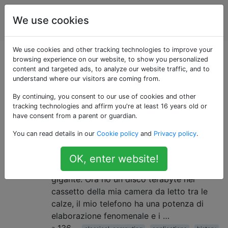
Informatica
Tag
We use cookies
Account
quantistica
We use cookies and other tracking technologies to improve your
Domande taggate
browsing experience on our website, to show you personalized
content and targeted ads, to analyze our website traffic, and to
understand where our visitors are coming from.
«applications»
By continuing, you consent to our use of cookies and other
tracking technologies and affirm you're at least 16 years old or
Il calcolo quantistico è solo una
13
have consent from a parent or guardian.
torta nel cielo?
You can read details in our
Cookie policy
and
Privacy policy
.
Ho una laurea in informatica. Lavoro nell'IT
e lo faccio da molti anni. In quel periodo i
OK, enter website!
computer "classici" hanno fatto passi da
gigante. Ora ho un disco terabyte nel
cassetto della mia camera da letto tra le
calze, il mio telefono ha una potenza di
elaborazione fenomenale e i …