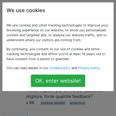
Viaggio
Tag
Account
We use cookies
Domande taggate
We use cookies and other tracking technologies to improve your
browsing experience on our website, to show you personalized
content and targeted ads, to analyze our website traffic, and to
«antarctica»
understand where our visitors are coming from.
By continuing, you consent to our use of cookies and other
Come posso visitare l'Antartide?
6
tracking technologies and affirm you're at least 16 years old or
Un anno fa stavo leggendo alcune riviste e
have consent from a parent or guardian.
ho scoperto che c'è disponibilità per fare
You can read details in our
Cookie policy
and
Privacy policy
.
un viaggio in Antartide. Sfortunatamente,
non c'erano informazioni su come potevo
OK, enter website!
arrivarci. Ne sai qualcosa a riguardo? Il
modo migliore per arrivarci, il percorso
migliore, forse qualche feedback?
86
extreme-tourism
antarctica