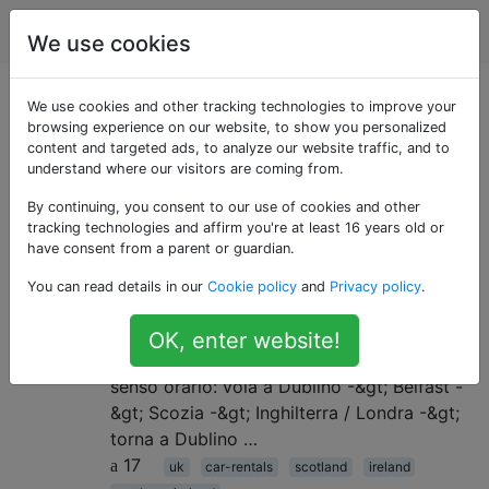
Viaggio
Tag
Account
We use cookies
Domande taggate
We use cookies and other tracking technologies to improve your
browsing experience on our website, to show you personalized
content and targeted ads, to analyze our website traffic, and to
«northern-ireland»
understand where our visitors are coming from.
By continuing, you consent to our use of cookies and other
Noleggiare un'auto in Irlanda e
3
tracking technologies and affirm you're at least 16 years old or
Gran Bretagna: 1 noleggio o 2?
have consent from a parent or guardian.
Mia moglie, due bambini e io viaggeremo in
You can read details in our
Cookie policy
and
Privacy policy
.
Irlanda e nel Regno Unito dal 1 al 21
novembre. Stiamo volando dentro e fuori
OK, enter website!
Dublino. Il nostro piano è di fare un tour in
senso orario: vola a Dublino -&gt; Belfast -
&gt; Scozia -&gt; Inghilterra / Londra -&gt;
torna a Dublino …
17
uk
car-rentals
scotland
ireland