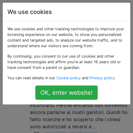
Viaggio
Tag
Account
We use cookies
Domande taggate
We use cookies and other tracking technologies to improve your
browsing experience on our website, to show you personalized
content and targeted ads, to analyze our website traffic, and to
«san-marino»
understand where our visitors are coming from.
By continuing, you consent to our use of cookies and other
Quali paesi sono esenti dal visto
8
tracking technologies and affirm you're at least 16 years old or
per cittadini cinesi e svizzeri?
have consent from a parent or guardian.
Sto programmando di incontrare la mia
You can read details in our
Cookie policy
and
Privacy policy
.
ragazza. È cinese, mentre io sono svizzero.
E abbiamo qualche problema a scoprire
OK, enter website!
quale sarebbe il modo migliore per
incontrarsi. Perché entrambi non vorremmo
ancora parlarne ai nostri genitori. Quindi ho
fatto ricerche e ho scoperto che i cinesi
sono autorizzati a recarsi a …