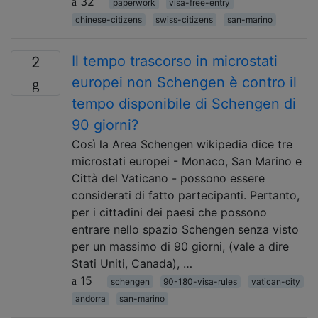
32
paperwork
visa-free-entry
chinese-citizens
swiss-citizens
san-marino
Il tempo trascorso in microstati
2
europei non Schengen è contro il
tempo disponibile di Schengen di
90 giorni?
Così la Area Schengen wikipedia dice tre
microstati europei - Monaco, San Marino e
Città del Vaticano - possono essere
considerati di fatto partecipanti. Pertanto,
per i cittadini dei paesi che possono
entrare nello spazio Schengen senza visto
per un massimo di 90 giorni, (vale a dire
Stati Uniti, Canada), …
15
schengen
90-180-visa-rules
vatican-city
andorra
san-marino