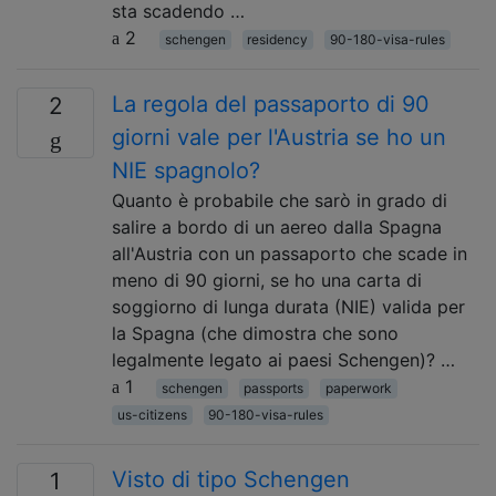
sta scadendo …
2
schengen
residency
90-180-visa-rules
La regola del passaporto di 90
2
giorni vale per l'Austria se ho un
NIE spagnolo?
Quanto è probabile che sarò in grado di
salire a bordo di un aereo dalla Spagna
all'Austria con un passaporto che scade in
meno di 90 giorni, se ho una carta di
soggiorno di lunga durata (NIE) valida per
la Spagna (che dimostra che sono
legalmente legato ai paesi Schengen)? …
1
schengen
passports
paperwork
us-citizens
90-180-visa-rules
Visto di tipo Schengen
1