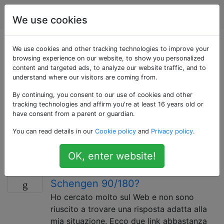
Viaggio
Tag
Account
We use cookies
Domande taggate
We use cookies and other tracking technologies to improve your
browsing experience on our website, to show you personalized
content and targeted ads, to analyze our website traffic, and to
«90-180-visa-rules»
understand where our visitors are coming from.
By continuing, you consent to our use of cookies and other
Alcuni posti tra cui Schengen, la Turchia e alcuni paesi
tracking technologies and affirm you're at least 16 years old or
che sperano di entrare a far parte di Schengen come
have consent from a parent or guardian.
la Bulgaria e la Romania hanno una regola di visto in
You can read details in our
Cookie policy
and
Privacy policy
.
base alla quale è possibile rimanere solo per novanta
giorni ogni 180 giorni.
OK, enter website!
Come funziona la regola
5
Schengen 90/180?
Ho cercato molto sul Web e non sono
riuscito a trovare una risposta adatta alla
mia situazione. Ecco due link abbastanza