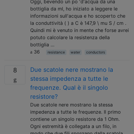
Oggi, bevendo un po 'd'acqua da una
bottiglia da ml, ho iniziato a leggere le
informazioni sull'acqua e ho scoperto che
la conduttività ( ) a C è 147,9 \ mu S / cm .
Quindi mi è venuto in mente che forse avrei
potuto calcolare la resistenza della
bottiglia …
36
resistance
water
conductors
Due scatole nere mostrano la
8
stessa impedenza a tutte le
frequenze. Qual è il singolo
resistore?
Due scatole nere mostrano la stessa
impedenza a tutte le frequenze. Il primo
contiene un singolo resistore da 1 Ohm.
Ogni estremità è collegata a un filo, in
modo che due fili sporgano dalla scatola.