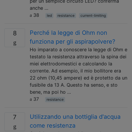
per un semplice circuito LED? conferma
anche …
38
led
resistance
current-limiting
Perché la legge di Ohm non
8
funziona per gli aspirapolvere?
Ho imparato a conoscere la legge di Ohm e
testato la resistenza attraverso la spina dei
miei elettrodomestici e calcolando la
corrente. Ad esempio, il mio bollitore era
22 ohm (10,45 ampere) ed è protetto da un
fusibile da 13 A. Questo ha senso, e sto
bene, ma poi ho …
37
resistance
Utilizzando una bottiglia d'acqua
7
come resistenza