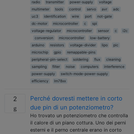
radio
transmitter
power-supply
voltage
multimeter
tools
control
servo
avr
adc
uc3
identification
wire
port
not-gate
dc-motor
microcontroller
c
spi
voltage-regulator
microcontroller
sensor
c
i2c
conversion
microcontroller
low-battery
arduino
resistors
voltage-divider
lipo
pic
microchip
gpio
remappable-pins
peripheral-pin-select
soldering
flux
cleaning
sampling
filter
noise
computers
interference
power-supply
switch-mode-power-supply
efficiency
lm78xx
Perché dovresti mettere in corto
2
due pin di un potenziometro?
Ho trovato un potenziometro che controlla
il calore di un piano cottura. Uno dei perni
esterni e il perno centrale erano in corto