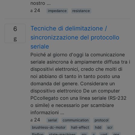
nostro …
24
impedance
resistance
Tecniche di delimitazione /
6
sincronizzazione del protocollo
seriale
Poiché al giorno d'oggi la comunicazione
seriale asincrona è ampiamente diffusa tra i
dispositivi elettronici, credo che molti di
noi abbiano di tanto in tanto posto una
domanda del genere. Considerare un
dispositivo elettronico De un computer
PCcollegato con una linea seriale (RS-232
o simile) e necessario per scambiare
informazioni …
24
serial
communication
protocol
brushless-dc-motor
hall-effect
hdd
scr
flipflop
state-machines
pic
c
uart
gps