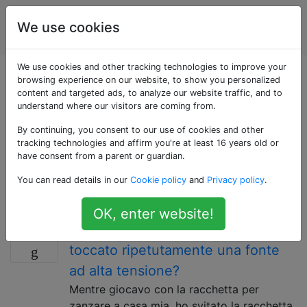
Ingegnere
Tag
We use cookies
Account
elettrico
We use cookies and other tracking technologies to improve your
Domande taggate
browsing experience on our website, to show you personalized
content and targeted ads, to analyze our website traffic, and to
understand where our visitors are coming from.
«resistance»
By continuing, you consent to our use of cookies and other
tracking technologies and affirm you're at least 16 years old or
Una misura di quanto un conduttore si oppone alla
have consent from a parent or guardian.
corrente che lo attraversa. Può anche riferirsi a una
You can read details in our
Cookie policy
and
Privacy policy
.
parte di un circuito, che ha un valore di resistenza non
trascurabile.
OK, enter website!
Perché non sono morto dopo aver
6
toccato ripetutamente una fonte
ad alta tensione?
Mentre giocavo con la racchetta per
zanzare a casa mia, ho svitato la racchetta