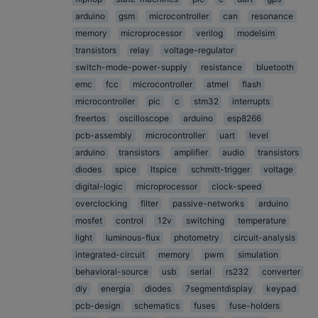
arduino
gsm
microcontroller
can
resonance
memory
microprocessor
verilog
modelsim
transistors
relay
voltage-regulator
switch-mode-power-supply
resistance
bluetooth
emc
fcc
microcontroller
atmel
flash
microcontroller
pic
c
stm32
interrupts
freertos
oscilloscope
arduino
esp8266
pcb-assembly
microcontroller
uart
level
arduino
transistors
amplifier
audio
transistors
diodes
spice
ltspice
schmitt-trigger
voltage
digital-logic
microprocessor
clock-speed
overclocking
filter
passive-networks
arduino
mosfet
control
12v
switching
temperature
light
luminous-flux
photometry
circuit-analysis
integrated-circuit
memory
pwm
simulation
behavioral-source
usb
serial
rs232
converter
diy
energia
diodes
7segmentdisplay
keypad
pcb-design
schematics
fuses
fuse-holders