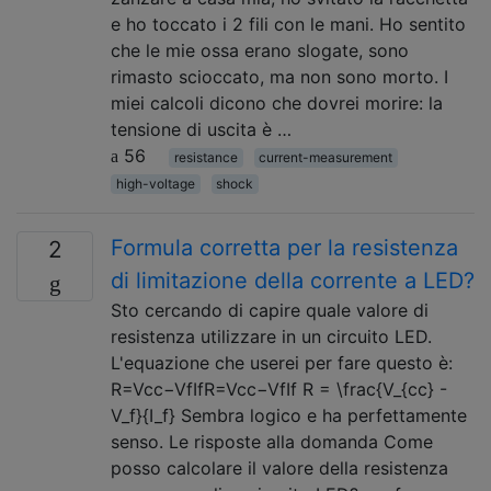
e ho toccato i 2 fili con le mani. Ho sentito
che le mie ossa erano slogate, sono
rimasto scioccato, ma non sono morto. I
miei calcoli dicono che dovrei morire: la
tensione di uscita è …
56
resistance
current-measurement
high-voltage
shock
Formula corretta per la resistenza
2
di limitazione della corrente a LED?
Sto cercando di capire quale valore di
resistenza utilizzare in un circuito LED.
L'equazione che userei per fare questo è:
R=Vcc−VfIfR=Vcc−VfIf R = \frac{V_{cc} -
V_f}{I_f} Sembra logico e ha perfettamente
senso. Le risposte alla domanda Come
posso calcolare il valore della resistenza