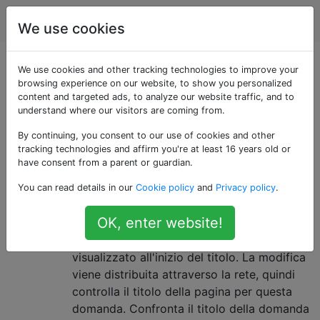
Webmasters
Tag
Account
We use cookies
Domande taggate
We use cookies and other tracking technologies to improve your
browsing experience on our website, to show you personalized
content and targeted ads, to analyze our website traffic, and to
«keywords»
understand where our visitors are coming from.
By continuing, you consent to our use of cookies and other
L'ordine delle parole chiave è
2
tracking technologies and affirm you're at least 16 years old or
importante nel titolo di una
have consent from a parent or guardian.
pagina?
You can read details in our
Cookie policy
and
Privacy policy
.
Stack Overflow ha apportato una modifica
OK, enter website!
ai titoli delle pagine in modo tale che il tag
più popolare per una domanda venga
visualizzato all'inizio del titolo. La modifica
viene distribuita attraverso la rete, quindi
controlla il titolo della pagina per questa
domanda. Confronta il titolo della domanda