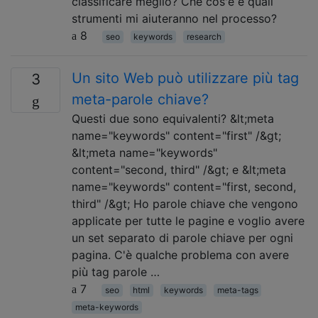
classificare meglio? Che cos'è e quali
strumenti mi aiuteranno nel processo?
8
seo
keywords
research
Un sito Web può utilizzare più tag
3
meta-parole chiave?
Questi due sono equivalenti? &lt;meta
name="keywords" content="first" /&gt;
&lt;meta name="keywords"
content="second, third" /&gt; e &lt;meta
name="keywords" content="first, second,
third" /&gt; Ho parole chiave che vengono
applicate per tutte le pagine e voglio avere
un set separato di parole chiave per ogni
pagina. C'è qualche problema con avere
più tag parole …
7
seo
html
keywords
meta-tags
meta-keywords