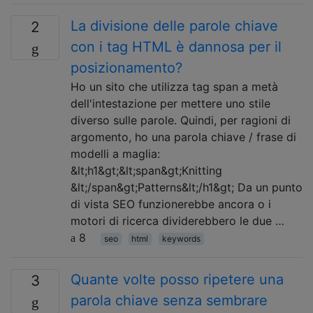
La divisione delle parole chiave
2
con i tag HTML è dannosa per il
posizionamento?
Ho un sito che utilizza tag span a metà
dell'intestazione per mettere uno stile
diverso sulle parole. Quindi, per ragioni di
argomento, ho una parola chiave / frase di
modelli a maglia:
&lt;h1&gt;&lt;span&gt;Knitting
&lt;/span&gt;Patterns&lt;/h1&gt; Da un punto
di vista SEO funzionerebbe ancora o i
motori di ricerca dividerebbero le due …
8
seo
html
keywords
Quante volte posso ripetere una
3
parola chiave senza sembrare