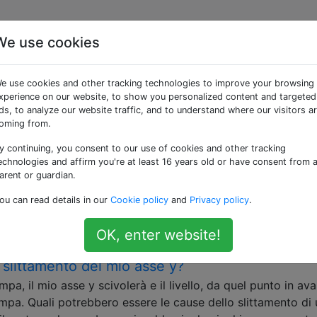
We use cookies
 «calibration»
e use cookies and other tracking technologies to improve your browsing
xperience on our website, to show you personalized content and targeted
niche della stampante 3D
ds, to analyze our website traffic, and to understand where our visitors a
oming from.
 valore di accelerazione per la mia stampante?
y continuing, you consent to our use of cookies and other tracking
bia direzione, la stampante deve accelerare e decelerare l
echnologies and affirm you're at least 16 years old or have consent from 
correttamente, la stampante è in grado di farlo rapidamente
arent or guardian.
mpante, senza rallentare drasticamente il processo di stam
ou can read details in our
Cookie policy
and
Privacy policy
.
mia stampante …
OK, enter website!
slittamento del mio asse y?
a, il mio asse y scivolerà e il livello, da quel punto in ava
mpa. Quali potrebbero essere le cause dello slittamento di 