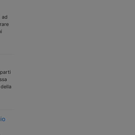
, ad
rare
i
parti
assa
della
io