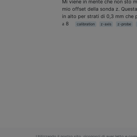
Mi viene in mente che non sto ma
mio offset della sonda z. Questa
in alto per strati di 0,3 mm che
8
calibration
z-axis
z-probe
Utilizzando il nostro sito, riconosci di aver letto e co