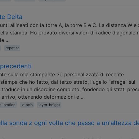
te Delta
nti allineati con la torre A, la torre B e C. La distanza W e 
nella stampa. Ho provato diversi valori di radice diagonale 
 le …
repetier
i precedenti
te sulla mia stampante 3d personalizzata di recente
stampa che ho fatto, dal terzo strato, l'ugello "sfrega" sul
i traduce in un disordine completo, fondendo gli strati prec
in arrivo, ottenendo deformazioni e …
alibration
z-axis
layer-height
della sonda z ogni volta che passo a un'altezza d