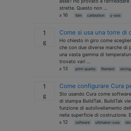
asse? Ho provato a raffreddare 
strette. Questo non …
16
fdm
calibration
y-axis
Come si usa una torre di 
1
Ho chiesto in giro come sceglie
che con due diverse marche di p
una vasta gamma di temperature d
trovato vari …
13
print-quality
filament
slicing
Come configurare Cura pe
1
Sto usando Cura come software di
di stampa BuildTak. BuildTak vi
funzione di autolivellamento de
nella superficie di costruzione. 
12
software
ultimaker-cura
sli