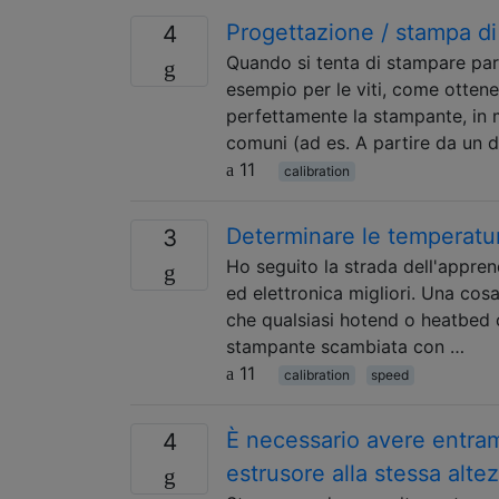
Progettazione / stampa di
4
Quando si tenta di stampare par
esempio per le viti, come otten
perfettamente la stampante, in 
comuni (ad es. A partire da un 
11
calibration
Determinare le temperature
3
Ho seguito la strada dell'appre
ed elettronica migliori. Una cos
che qualsiasi hotend o heatbed c
stampante scambiata con …
11
calibration
speed
È necessario avere entra
4
estrusore alla stessa alte