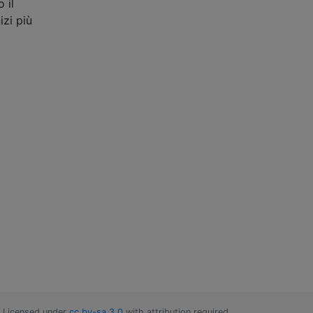
 il
izi più
Licensed under
cc by-sa 3.0
with attribution required.