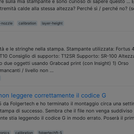
e sulla mia stampante e sono curioso di sapere questo ... 
remità calde alla stessa altezza? Perché sì / perché no? (
-nozzle
calibration
layer-height
tà e le stringhe nella stampa. Stampante utilizzata: Fortus
 T10 Consiglio di supporto: T12SR Supporto: SR-100 Altezz
to due oggetti usando Grabcad print (con Insight) 1) Orso
 mancanti / livello non …
non leggere correttamente il codice G
5 da Folgertech e ho terminato il montaggio circa una sett
stampa di successo. Sembra che il file non venga suddiviso
te stia leggendo il codice G in modo errato. Poserà il pri
ronics
calibration
folgertechft-5