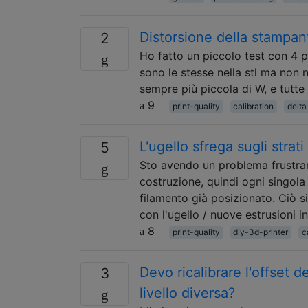
Distorsione della stampan
2
Ho fatto un piccolo test con 4 pu
sono le stesse nella stl ma non 
sempre più piccola di W, e tutte
9
print-quality
calibration
delta
L'ugello sfrega sugli strat
5
Sto avendo un problema frustran
costruzione, quindi ogni singola 
filamento già posizionato. Ciò s
con l'ugello / nuove estrusioni 
8
print-quality
diy-3d-printer
c
Devo ricalibrare l'offset 
3
livello diversa?