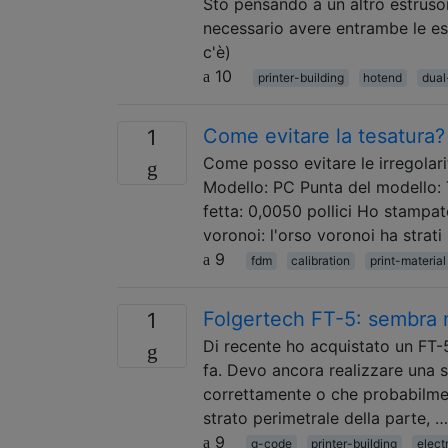
Sto pensando a un altro estrusor
necessario avere entrambe le est
c'è)
10
printer-building
hotend
dual
Come evitare la tesatura?
1
Come posso evitare le irregolari
Modello: PC Punta del modello:
fetta: 0,0050 pollici Ho stampa
voronoi: l'orso voronoi ha strati
9
fdm
calibration
print-material
Folgertech FT-5: sembra 
1
Di recente ho acquistato un FT-
fa. Devo ancora realizzare una 
correttamente o che probabilmen
strato perimetrale della parte, …
9
g-code
printer-building
elect