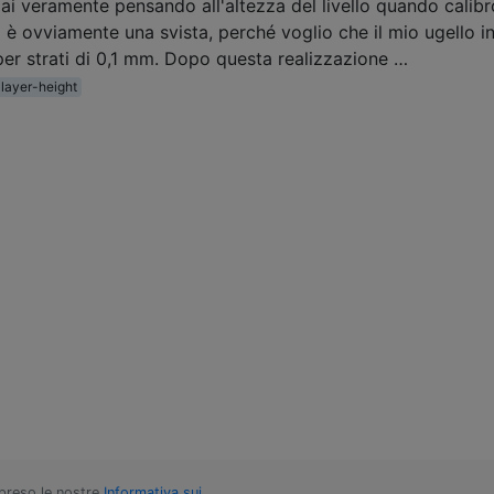
i veramente pensando all'altezza del livello quando calibro
 è ovviamente una svista, perché voglio che il mio ugello in
 per strati di 0,1 mm. Dopo questa realizzazione …
layer-height
mpreso le nostre
Informativa sui