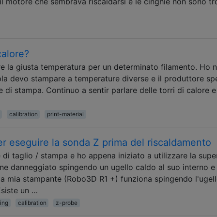
il motore che sembrava riscaldarsi e le cinghie non sono t
calore?
re la giusta temperatura per un determinato filamento. Ho 
la devo stampare a temperature diverse e il produttore spe
i stampa. Continuo a sentir parlare delle torri di calore e
calibration
print-material
r eseguire la sonda Z prima del riscaldamento
 taglio / stampa e ho appena iniziato a utilizzare la super
ene danneggiato spingendo un ugello caldo al suo interno e 
lla mia stampante (Robo3D R1 +) funziona spingendo l'ugel
Esiste un …
cing
calibration
z-probe