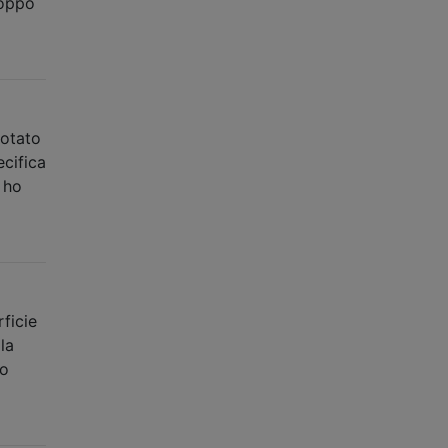
roppo
notato
cifica
 ho
ficie
la
lo