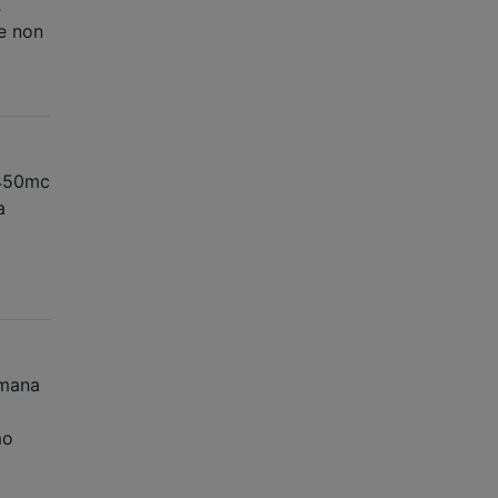
È
se non
 450mc
a
imana
mo