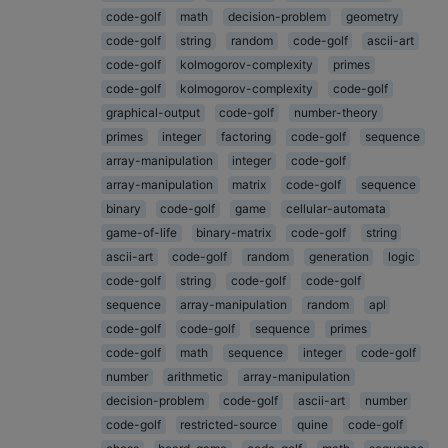
code-golf
math
decision-problem
geometry
code-golf
string
random
code-golf
ascii-art
code-golf
kolmogorov-complexity
primes
code-golf
kolmogorov-complexity
code-golf
graphical-output
code-golf
number-theory
primes
integer
factoring
code-golf
sequence
array-manipulation
integer
code-golf
array-manipulation
matrix
code-golf
sequence
binary
code-golf
game
cellular-automata
game-of-life
binary-matrix
code-golf
string
ascii-art
code-golf
random
generation
logic
code-golf
string
code-golf
code-golf
sequence
array-manipulation
random
apl
code-golf
code-golf
sequence
primes
code-golf
math
sequence
integer
code-golf
number
arithmetic
array-manipulation
decision-problem
code-golf
ascii-art
number
code-golf
restricted-source
quine
code-golf