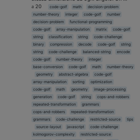
20
code-golf
math
decision-problem
number-theory
integer
code-golf
number
decision-problem
functional-programming
code-golf
array-manipulation
matrix
code-golf
string
classification
string
code-challenge
binary
compression
decode
code-golf
string
string
code-challenge
balanced-string
encode
code-golf
number-theory
integer
base-conversion
code-golf
math
number-theory
geometry
abstract-algebra
code-golf
array-manipulation
sorting
optimization
code-golf
math
geometry
image-processing
generation
code-golf
string
cops-and-robbers
repeated-transformation
grammars
cops-and-robbers
repeated-transformation
grammars
code-challenge
restricted-source
tips
source-layout
javascript
code-challenge
kolmogorov-complexity
restricted-source