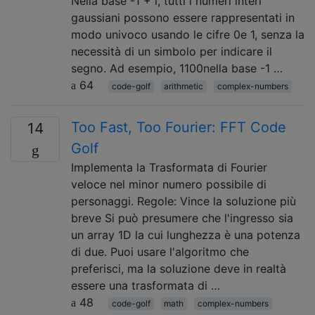
Nella base -1 + i, tutti i numeri interi
gaussiani possono essere rappresentati in
modo univoco usando le cifre 0e 1, senza la
necessità di un simbolo per indicare il
segno. Ad esempio, 1100nella base -1 …
64
code-golf
arithmetic
complex-numbers
Too Fast, Too Fourier: FFT Code
14
Golf
Implementa la Trasformata di Fourier
veloce nel minor numero possibile di
personaggi. Regole: Vince la soluzione più
breve Si può presumere che l'ingresso sia
un array 1D la cui lunghezza è una potenza
di due. Puoi usare l'algoritmo che
preferisci, ma la soluzione deve in realtà
essere una trasformata di …
48
code-golf
math
complex-numbers