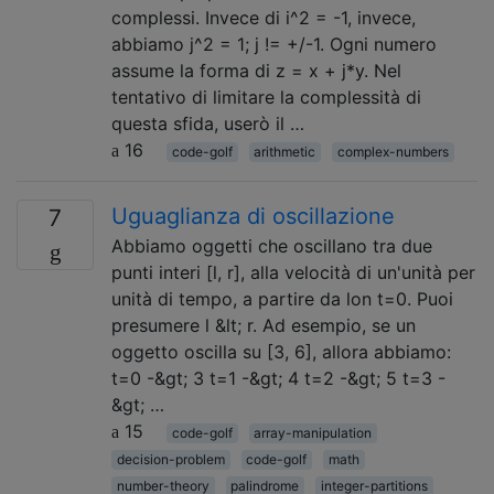
complessi. Invece di i^2 = -1, invece,
abbiamo j^2 = 1; j != +/-1. Ogni numero
assume la forma di z = x + j*y. Nel
tentativo di limitare la complessità di
questa sfida, userò il …
16
code-golf
arithmetic
complex-numbers
Uguaglianza di oscillazione
7
Abbiamo oggetti che oscillano tra due
punti interi [l, r], alla velocità di un'unità per
unità di tempo, a partire da lon t=0. Puoi
presumere l &lt; r. Ad esempio, se un
oggetto oscilla su [3, 6], allora abbiamo:
t=0 -&gt; 3 t=1 -&gt; 4 t=2 -&gt; 5 t=3 -
&gt; …
15
code-golf
array-manipulation
decision-problem
code-golf
math
number-theory
palindrome
integer-partitions