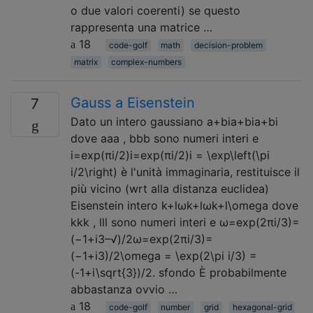
o due valori coerenti) se questo
rappresenta una matrice …
18
code-golf
math
decision-problem
matrix
complex-numbers
Gauss a Eisenstein
7
Dato un intero gaussiano a+bia+bia+bi
dove aaa , bbb sono numeri interi e
i=exp(πi/2)i=exp⁡(πi/2)i = \exp\left(\pi
i/2\right) è l'unità immaginaria, restituisce il
più vicino (wrt alla distanza euclidea)
Eisenstein intero k+lωk+lωk+l\omega dove
kkk , lll sono numeri interi e ω=exp(2πi/3)=
(−1+i3–√)/2ω=exp⁡(2πi/3)=
(−1+i3)/2\omega = \exp(2\pi i/3) =
(-1+i\sqrt{3})/2. sfondo È probabilmente
abbastanza ovvio …
18
code-golf
number
grid
hexagonal-grid