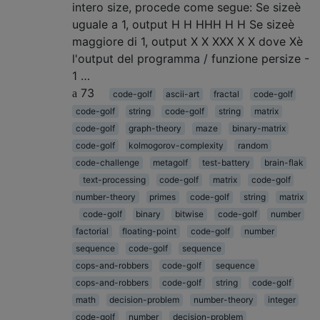
intero size, procede come segue: Se sizeè
uguale a 1, output H H HHH H H Se sizeè
maggiore di 1, output X X XXX X X dove Xè
l'output del programma / funzione persize -
1 …
73
code-golf
ascii-art
fractal
code-golf
code-golf
string
code-golf
string
matrix
code-golf
graph-theory
maze
binary-matrix
code-golf
kolmogorov-complexity
random
code-challenge
metagolf
test-battery
brain-flak
text-processing
code-golf
matrix
code-golf
number-theory
primes
code-golf
string
matrix
code-golf
binary
bitwise
code-golf
number
factorial
floating-point
code-golf
number
sequence
code-golf
sequence
cops-and-robbers
code-golf
sequence
cops-and-robbers
code-golf
string
code-golf
math
decision-problem
number-theory
integer
code-golf
number
decision-problem