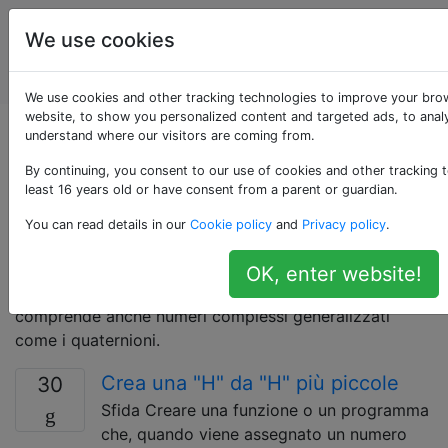
Puzzle di
Tag
We use cookies
programmazione
Account
e codice Golf
We use cookies and other tracking technologies to improve your bro
website, to show you personalized content and targeted ads, to analy
Domande taggate
understand where our visitors are coming from.
By continuing, you consent to our use of cookies and other tracking t
«complex-numbers»
least 16 years old or have consent from a parent or guardian.
You can read details in our
Cookie policy
and
Privacy policy
.
Questa sfida comporta la manipolazione di numeri
complessi, inclusi l'analisi e la stampa, nonché
OK, enter website!
l'esecuzione di aritmetiche complesse. Questo tag
comprende anche numeri complessi generalizzati
come i quaternioni.
Crea una "H" da "H" più piccole
30
Sfida Creare una funzione o un programma
che, quando viene assegnato un numero