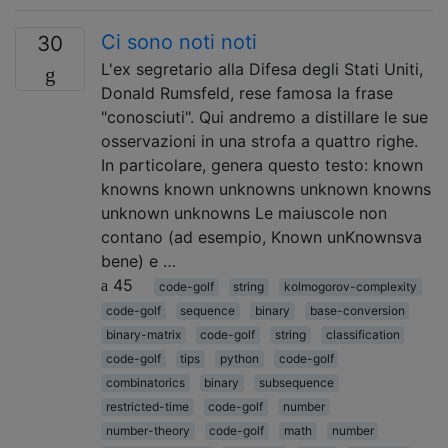
Ci sono noti noti
30
L'ex segretario alla Difesa degli Stati Uniti,
Donald Rumsfeld, rese famosa la frase
"conosciuti". Qui andremo a distillare le sue
osservazioni in una strofa a quattro righe.
In particolare, genera questo testo: known
knowns known unknowns unknown knowns
unknown unknowns Le maiuscole non
contano (ad esempio, Known unKnownsva
bene) e …
45
code-golf
string
kolmogorov-complexity
code-golf
sequence
binary
base-conversion
binary-matrix
code-golf
string
classification
code-golf
tips
python
code-golf
combinatorics
binary
subsequence
restricted-time
code-golf
number
number-theory
code-golf
math
number