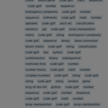
chess
board-game
code-golf
math
sequence
code-golf
number
sequence
kolmogorov-complexity
code-golf
number
sequence
arithmetic
code-golf
math
number
alphabet
code-golf
ascii-art
classification
statistics
apl
code-golf
array-manipulation
matrix
code-golf
string
kolmogorov-complexity
code-golf
sequence
binary
base-conversion
binary-matrix
code-golf
string
classification
code-golf
tips
python
code-golf
combinatorics
binary
subsequence
restricted-time
code-golf
number
number-theory
code-golf
math
number
complex-numbers
code-golf
string
code-golf
string
code-golf
string
random
game
king-of-the-hill
python
code-golf
number
sequence
code-golf
number
sequence
code-golf
code-golf
math
number
array-manipulation
code-golf
array-manipulation