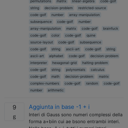
permutations
matrix
linear-algebra
code-golf
string
decision-problem
restricted-source
code-golf
number
array-manipulation
subsequence
code-golf
number
array-manipulation
matrix
code-golf
brainfuck
code-golf
color
code-golf
quine
source-layout
code-golf
subsequence
code-golf
string
ascii-art
code-golf
string
ascii-art
alphabet
code-golf
decision-problem
interpreter
hexagonal-grid
halting-problem
code-golf
string
polynomials
calculus
code-golf
math
decision-problem
matrix
complex-numbers
code-golf
random
code-golf
number
arithmetic
Aggiunta in base -1 + i
9
Interi di Gauss sono numeri complessi della
forma a+biin cui ae bsono entrambi interi.