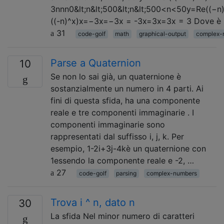
3nnn0&lt;n&lt;500&lt;n&lt;500<n<50y=Re((−n
((-n)^x)x=−3x=−3x = -3x=3x=3x = 3 Dove è l
31
code-golf
math
graphical-output
complex-
Parse a Quaternion
10
Se non lo sai già, un quaternione è
sostanzialmente un numero in 4 parti. Ai
fini di questa sfida, ha una componente
reale e tre componenti immaginarie . I
componenti immaginarie sono
rappresentati dal suffisso i, j, k. Per
esempio, 1-2i+3j-4kè un quaternione con
1essendo la componente reale e -2, …
27
code-golf
parsing
complex-numbers
Trova i ^ n, dato n
30
La sfida Nel minor numero di caratteri