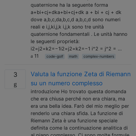
quaternione ha la seguente forma
a+bi+cj+dka+bi+cj+dk a + bi + cj + dk
dove a,b,c,da,b,c,d a,b,c,d sono numeri
reali e i,j,ki,j,k i,j,k sono tre unità
quaternione fondamentali . Le unità hanno
le seguenti proprietà:
i2=j2=k2=−1i2=j2=k2=−1 i^2 = j^2 = …
11
code-golf
math
complex-numbers
Valuta la funzione Zeta di Riemann
3
su un numero complesso
introduzione Ho trovato questa domanda
che era chiusa perché non era chiara, ma
era una bella idea. Farò del mio meglio per
renderlo una chiara sfida. La funzione di
Riemann Zeta è una funzione speciale
definita come la continuazione analitica di
al piano complesso. Ci sono molte formule