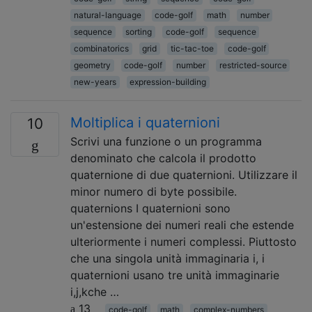
natural-language
code-golf
math
number
sequence
sorting
code-golf
sequence
combinatorics
grid
tic-tac-toe
code-golf
geometry
code-golf
number
restricted-source
new-years
expression-building
Moltiplica i quaternioni
10
Scrivi una funzione o un programma
denominato che calcola il prodotto
quaternione di due quaternioni. Utilizzare il
minor numero di byte possibile.
quaternions I quaternioni sono
un'estensione dei numeri reali che estende
ulteriormente i numeri complessi. Piuttosto
che una singola unità immaginaria i, i
quaternioni usano tre unità immaginarie
i,j,kche …
13
code-golf
math
complex-numbers