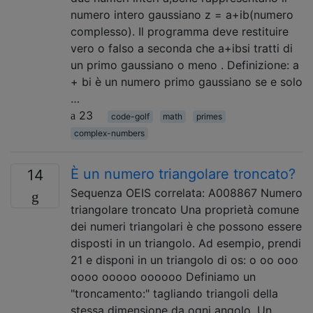
numero intero gaussiano z = a+ib(numero
complesso). Il programma deve restituire
vero o falso a seconda che a+ibsi tratti di
un primo gaussiano o meno . Definizione: a
+ bi è un numero primo gaussiano se e solo
…
23
code-golf
math
primes
complex-numbers
È un numero triangolare troncato?
14
Sequenza OEIS correlata: A008867 Numero
triangolare troncato Una proprietà comune
dei numeri triangolari è che possono essere
disposti in un triangolo. Ad esempio, prendi
21 e disponi in un triangolo di os: o oo ooo
oooo ooooo oooooo Definiamo un
"troncamento:" tagliando triangoli della
stessa dimensione da ogni angolo. Un …