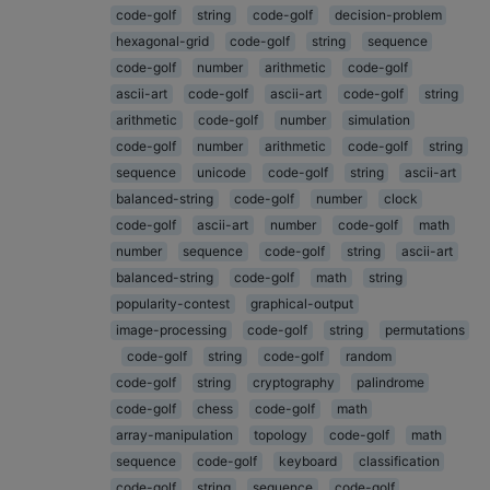
code-golf
string
code-golf
decision-problem
hexagonal-grid
code-golf
string
sequence
code-golf
number
arithmetic
code-golf
ascii-art
code-golf
ascii-art
code-golf
string
arithmetic
code-golf
number
simulation
code-golf
number
arithmetic
code-golf
string
sequence
unicode
code-golf
string
ascii-art
balanced-string
code-golf
number
clock
code-golf
ascii-art
number
code-golf
math
number
sequence
code-golf
string
ascii-art
balanced-string
code-golf
math
string
popularity-contest
graphical-output
image-processing
code-golf
string
permutations
code-golf
string
code-golf
random
code-golf
string
cryptography
palindrome
code-golf
chess
code-golf
math
array-manipulation
topology
code-golf
math
sequence
code-golf
keyboard
classification
code-golf
string
sequence
code-golf