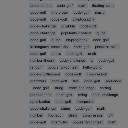
underhanded
code-golf
math
floating-point
code-golf
interpreter
code-golf
music
code-golf
code-golf
cryptography
code-challenge
scrabble
code-golf
code-challenge
popularity-contest
quine
code-golf
quine
cryptography
code-golf
kolmogorov-complexity
code-golf
printable-ascii
code-golf
chess
code-golf
math
number-theory
code-challenge
c
code-golf
random
popularity-contest
hello-world
code-shuffleboard
code-golf
compression
grammars
code-golf
tips
code-golf
sequence
code-golf
string
code-challenge
sorting
permutations
code-golf
string
code-challenge
optimization
code-golf
interpreter
code-challenge
string
code-golf
math
number
fibonacci
string
compression
c#
code-golf
chemistry
popularity-contest
math