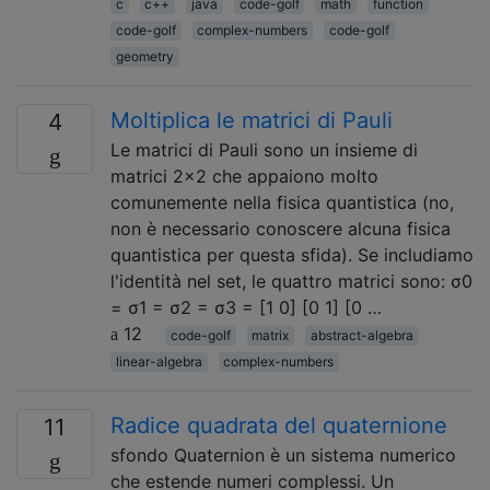
c
c++
java
code-golf
math
function
code-golf
complex-numbers
code-golf
geometry
Moltiplica le matrici di Pauli
4
Le matrici di Pauli sono un insieme di
matrici 2x2 che appaiono molto
comunemente nella fisica quantistica (no,
non è necessario conoscere alcuna fisica
quantistica per questa sfida). Se includiamo
l'identità nel set, le quattro matrici sono: σ0
= σ1 = σ2 = σ3 = [1 0] [0 1] [0 …
12
code-golf
matrix
abstract-algebra
linear-algebra
complex-numbers
Radice quadrata del quaternione
11
sfondo Quaternion è un sistema numerico
che estende numeri complessi. Un