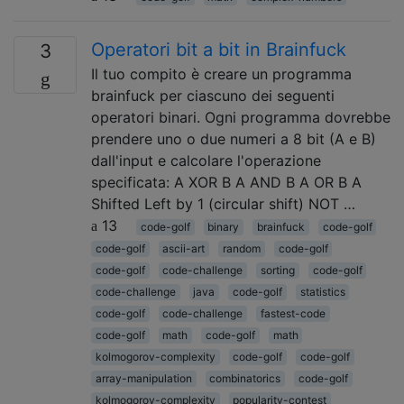
Operatori bit a bit in Brainfuck
3
Il tuo compito è creare un programma
brainfuck per ciascuno dei seguenti
operatori binari. Ogni programma dovrebbe
prendere uno o due numeri a 8 bit (A e B)
dall'input e calcolare l'operazione
specificata: A XOR B A AND B A OR B A
Shifted Left by 1 (circular shift) NOT …
13
code-golf
binary
brainfuck
code-golf
code-golf
ascii-art
random
code-golf
code-golf
code-challenge
sorting
code-golf
code-challenge
java
code-golf
statistics
code-golf
code-challenge
fastest-code
code-golf
math
code-golf
math
kolmogorov-complexity
code-golf
code-golf
array-manipulation
combinatorics
code-golf
kolmogorov-complexity
popularity-contest