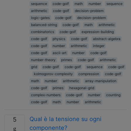
sequence
code-golf
math
number
sequence
arithmetic
code-golf
decision-problem
logic-gates
code-golf
decision-problem
balanced-string
code-golf
math
arithmetic
combinatorics
code-golf
expression-building
code-golf
physics
code-golf
abstract-algebra
code-golf
number
arithmetic
integer
code-golf
ascii-art
number
code-golf
number-theory
primes
code-golf
arithmetic
grid
code-golf
code-golf
sequence
code-golf
kolmogorov-complexity
compression
code-golf
math
number
arithmetic
array-manipulation
code-golf
primes
hexagonal-grid
complex-numbers
code-golf
number
counting
code-golf
math
number
arithmetic
Qual è la tensione su ogni
5
componente?