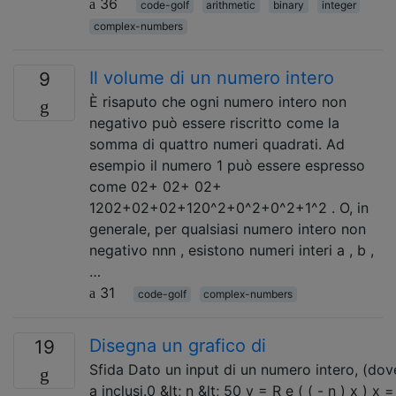
36
code-golf
arithmetic
binary
integer
complex-numbers
Il volume di un numero intero
9
È risaputo che ogni numero intero non
negativo può essere riscritto come la
somma di quattro numeri quadrati. Ad
esempio il numero 1 può essere espresso
come 02+ 02+ 02+
1202+02+02+120^2+0^2+0^2+1^2 . O, in
generale, per qualsiasi numero intero non
negativo nnn , esistono numeri interi a , b ,
…
31
code-golf
complex-numbers
Disegna un grafico di
19
Sfida Dato un input di un numero intero, (dove 
a inclusi.0 &lt; n &lt; 50 y = R e ( ( - n ) x ) x 