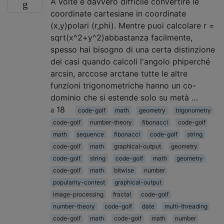
A volte è davvero difficile convertire le
coordinate cartesiane in coordinate
(x,y)polari (r,phi). Mentre puoi calcolare r =
sqrt(x^2+y^2)abbastanza facilmente,
spesso hai bisogno di una certa distinzione
dei casi quando calcoli l'angolo phiperché
arcsin, arccose arctane tutte le altre
funzioni trigonometriche hanno un co-
dominio che si estende solo su metà …
18
code-golf
math
geometry
trigonometry
code-golf
number-theory
fibonacci
code-golf
math
sequence
fibonacci
code-golf
string
code-golf
math
graphical-output
geometry
code-golf
string
code-golf
math
geometry
code-golf
math
bitwise
number
popularity-contest
graphical-output
image-processing
fractal
code-golf
number-theory
code-golf
date
multi-threading
code-golf
math
code-golf
math
number