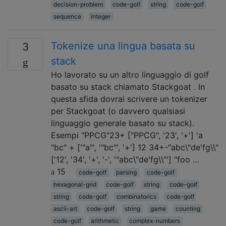
decision-problem
code-golf
string
code-golf
sequence
integer
Tokenize una lingua basata su
3
stack
Ho lavorato su un altro linguaggio di golf
basato su stack chiamato Stackgoat . In
questa sfida dovrai scrivere un tokenizer
per Stackgoat (o davvero qualsiasi
linguaggio generale basato su stack).
Esempi "PPCG"23+ ["PPCG", '23', '+'] 'a
"bc" + ['"a"', '"bc"', '+'] 12 34+-"abc\"de'fg\\"
['12', '34', '+', '-', '"abc\"de'fg\\"'] "foo …
15
code-golf
parsing
code-golf
hexagonal-grid
code-golf
string
code-golf
string
code-golf
combinatorics
code-golf
ascii-art
code-golf
string
game
counting
code-golf
arithmetic
complex-numbers