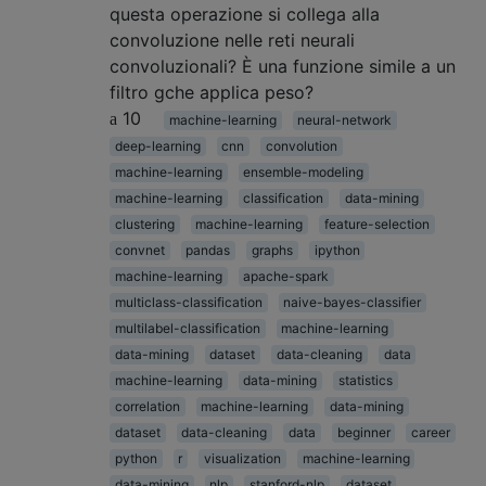
questa operazione si collega alla
convoluzione nelle reti neurali
convoluzionali? È una funzione simile a un
filtro gche applica peso?
10
machine-learning
neural-network
deep-learning
cnn
convolution
machine-learning
ensemble-modeling
machine-learning
classification
data-mining
clustering
machine-learning
feature-selection
convnet
pandas
graphs
ipython
machine-learning
apache-spark
multiclass-classification
naive-bayes-classifier
multilabel-classification
machine-learning
data-mining
dataset
data-cleaning
data
machine-learning
data-mining
statistics
correlation
machine-learning
data-mining
dataset
data-cleaning
data
beginner
career
python
r
visualization
machine-learning
data-mining
nlp
stanford-nlp
dataset