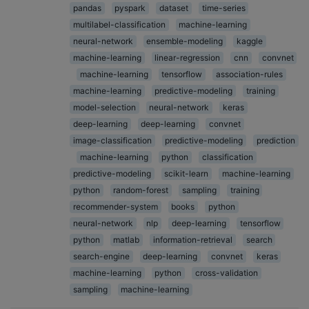
pandas
pyspark
dataset
time-series
multilabel-classification
machine-learning
neural-network
ensemble-modeling
kaggle
machine-learning
linear-regression
cnn
convnet
machine-learning
tensorflow
association-rules
machine-learning
predictive-modeling
training
model-selection
neural-network
keras
deep-learning
deep-learning
convnet
image-classification
predictive-modeling
prediction
machine-learning
python
classification
predictive-modeling
scikit-learn
machine-learning
python
random-forest
sampling
training
recommender-system
books
python
neural-network
nlp
deep-learning
tensorflow
python
matlab
information-retrieval
search
search-engine
deep-learning
convnet
keras
machine-learning
python
cross-validation
sampling
machine-learning