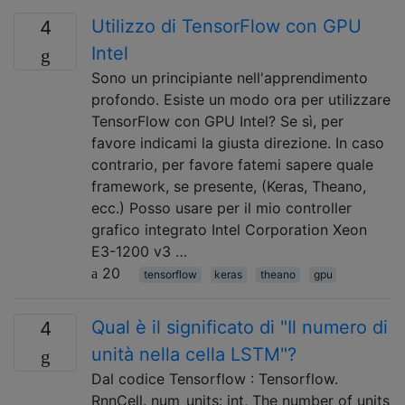
Utilizzo di TensorFlow con GPU
4
Intel
Sono un principiante nell'apprendimento
profondo. Esiste un modo ora per utilizzare
TensorFlow con GPU Intel? Se sì, per
favore indicami la giusta direzione. In caso
contrario, per favore fatemi sapere quale
framework, se presente, (Keras, Theano,
ecc.) Posso usare per il mio controller
grafico integrato Intel Corporation Xeon
E3-1200 v3 …
20
tensorflow
keras
theano
gpu
Qual è il significato di "Il numero di
4
unità nella cella LSTM"?
Dal codice Tensorflow : Tensorflow.
RnnCell. num_units: int, The number of units