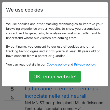
Scienza dei dati
Tag
Account
We use cookies
Domande taggate
We use cookies and other tracking technologies to improve your
browsing experience on our website, to show you personalized
content and targeted ads, to analyze our website traffic, and to
«tensorflow»
understand where our visitors are coming from.
By continuing, you consent to our use of cookies and other
TensorFlow è una libreria open source per
tracking technologies and affirm you're at least 16 years old or
l'apprendimento automatico e l'intelligenza artificiale.
have consent from a parent or guardian.
TensorFlow utilizza grafici del flusso di dati con
You can read details in our
Cookie policy
and
Privacy policy
.
tensori che scorrono lungo i bordi. Per i dettagli,
consultare https://www.tensorflow.org. TensorFlow è
OK, enter website!
rilasciato con una licenza Apache 2.0.
La funzione di errore di entropia
5
incrociata nelle reti neurali
Nel MNIST per principianti ML definiscono
l'entropia incrociata come Hy′