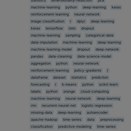
statistics
dimensionality-reduction
pca
machine-learning
python
deep-learning
keras
reinforcement-learning
neural-network
image-classification
r
dplyr
deep-learning
keras
tensorflow
lstm
dropout
machine-learning
sampling
categorical-data
data-imputation
machine-learning
deep-learning
machine-learning-model
dropout
deep-network
pandas
data-cleaning
data-science-model
aggregation
python
neural-network
reinforcement-learning
policy-gradients
r
dataframe
dataset
statistics
prediction
forecasting
r
k-means
python
scikit-learn
labels
python
orange
cloud-computing
machine-learning
neural-network
deep-learning
rnn
recurrent-neural-net
logistic-regression
missing-data
deep-learning
autoencoder
apache-hadoop
time-series
data
preprocessing
classification
predictive-modeling
time-series