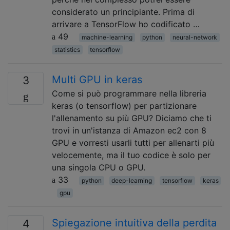
considerato un principiante. Prima di
arrivare a TensorFlow ho codificato …
49
machine-learning
python
neural-network
statistics
tensorflow
Multi GPU in keras
3
Come si può programmare nella libreria
keras (o tensorflow) per partizionare
l'allenamento su più GPU? Diciamo che ti
trovi in ​​un'istanza di Amazon ec2 con 8
GPU e vorresti usarli tutti per allenarti più
velocemente, ma il tuo codice è solo per
una singola CPU o GPU.
33
python
deep-learning
tensorflow
keras
gpu
Spiegazione intuitiva della perdita
4