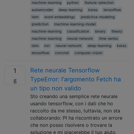
machine-learning
python
feature-selection
autoencoder
deep-learning
keras
tensorflow
lstm
word-embeddings
predictive-modeling
prediction
machine-learning-model
machine-learning
classification
binary
theory
machine-learning
neural-network
time-series
lstm
rnn
neural-network
deep-learning
keras
tensorflow
convnet
computer-vision
Rete neurale Tensorflow
1
TypeError: l'argomento Fetch ha
un tipo non valido
Sto creando una semplice rete neurale
usando tensorflow, con i dati che ho
raccolto da me stesso, tuttavia, non sta
collaborando: PI ha riscontrato un errore
che non posso risolvere o trovare la
soluzione e mi piacerebbe il tuo aiuto.