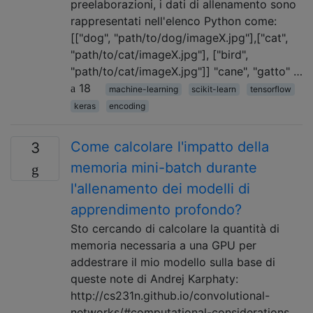
preelaborazioni, i dati di allenamento sono
rappresentati nell'elenco Python come:
[["dog", "path/to/dog/imageX.jpg"],["cat",
"path/to/cat/imageX.jpg"], ["bird",
"path/to/cat/imageX.jpg"]] "cane", "gatto" …
18
machine-learning
scikit-learn
tensorflow
keras
encoding
Come calcolare l'impatto della
3
memoria mini-batch durante
l'allenamento dei modelli di
apprendimento profondo?
Sto cercando di calcolare la quantità di
memoria necessaria a una GPU per
addestrare il mio modello sulla base di
queste note di Andrej Karphaty:
http://cs231n.github.io/convolutional-
networks/#computational-considerations