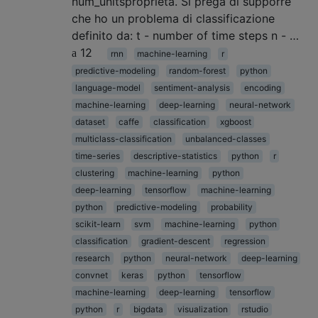
num_unitsproprietà. Si prega di supporre
che ho un problema di classificazione
definito da: t - number of time steps n - …
12
rnn
machine-learning
r
predictive-modeling
random-forest
python
language-model
sentiment-analysis
encoding
machine-learning
deep-learning
neural-network
dataset
caffe
classification
xgboost
multiclass-classification
unbalanced-classes
time-series
descriptive-statistics
python
r
clustering
machine-learning
python
deep-learning
tensorflow
machine-learning
python
predictive-modeling
probability
scikit-learn
svm
machine-learning
python
classification
gradient-descent
regression
research
python
neural-network
deep-learning
convnet
keras
python
tensorflow
machine-learning
deep-learning
tensorflow
python
r
bigdata
visualization
rstudio