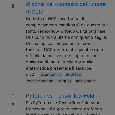
di stima del contrasto del rumore
(NCE)?
Ho letto di NCE (una forma di
campionamento candidato) da queste due
fonti: Tensorflow writeup Carta originale
Qualcuno può aiutarmi con quanto segue:
Una semplice spiegazione di come
funziona NCE (ho trovato quanto sopra
difficile da analizzare e capire, quindi
qualcosa di intuitivo che porta alla
matematica presentata lì sarebbe …
32
deep-learning
tensorflow
word-embeddings
sampling
loss-function
PyTorch vs. Tensorflow Fold
1
Sia PyTorch che Tensorflow Fold sono
framework di apprendimento profondo
intesi a gestire situazioni in cui i dati di