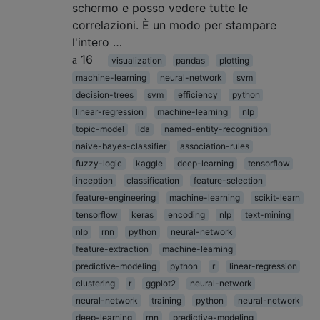
schermo e posso vedere tutte le
correlazioni. È un modo per stampare
l'intero …
16
visualization
pandas
plotting
machine-learning
neural-network
svm
decision-trees
svm
efficiency
python
linear-regression
machine-learning
nlp
topic-model
lda
named-entity-recognition
naive-bayes-classifier
association-rules
fuzzy-logic
kaggle
deep-learning
tensorflow
inception
classification
feature-selection
feature-engineering
machine-learning
scikit-learn
tensorflow
keras
encoding
nlp
text-mining
nlp
rnn
python
neural-network
feature-extraction
machine-learning
predictive-modeling
python
r
linear-regression
clustering
r
ggplot2
neural-network
neural-network
training
python
neural-network
deep-learning
rnn
predictive-modeling