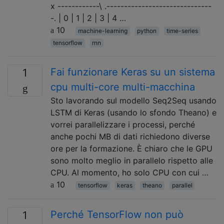
x ------------\ .------------------------------
-. | 0 | 1 | 2 | 3 | 4 …
10
machine-learning
python
time-series
tensorflow
rnn
Fai funzionare Keras su un sistema
1
cpu multi-core multi-macchina
Sto lavorando sul modello Seq2Seq usando
LSTM di Keras (usando lo sfondo Theano) e
vorrei parallelizzare i processi, perché
anche pochi MB di dati richiedono diverse
ore per la formazione. È chiaro che le GPU
sono molto meglio in parallelo rispetto alle
CPU. Al momento, ho solo CPU con cui …
10
tensorflow
keras
theano
parallel
Perché TensorFlow non può
1