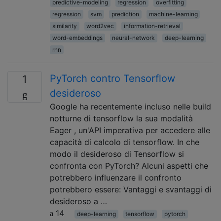
predictive-modeling
regression
overfitting
regression
svm
prediction
machine-learning
similarity
word2vec
information-retrieval
word-embeddings
neural-network
deep-learning
rnn
PyTorch contro Tensorflow
1
desideroso
Google ha recentemente incluso nelle build
notturne di tensorflow la sua modalità
Eager , un'API imperativa per accedere alle
capacità di calcolo di tensorflow. In che
modo il desideroso di Tensorflow si
confronta con PyTorch? Alcuni aspetti che
potrebbero influenzare il confronto
potrebbero essere: Vantaggi e svantaggi di
desideroso a …
14
deep-learning
tensorflow
pytorch