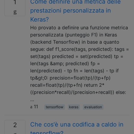
Come definire una metrica delle
1
prestazioni personalizzata in
Keras?
Ho provato a definire una funzione metrica
personalizzata (punteggio F1) in Keras
(backend Tensorflow) in base a quanto
segue: def f1_score(tags, predicted): tags =
set(tags) predicted = set(predicted) tp =
len(tags &amp; predicted) fp =
len(predicted) - tp fn = len(tags) - tp if
tp&gt;0: precision=float(tp)/(tp+fp)
recall=float(tp)/(tp+fn) return 2*
((precision*recall)/(precision+recall)) else:
…
11
tensorflow
keras
evaluation
Che cos'è una codifica a caldo in
2
tensorflow?