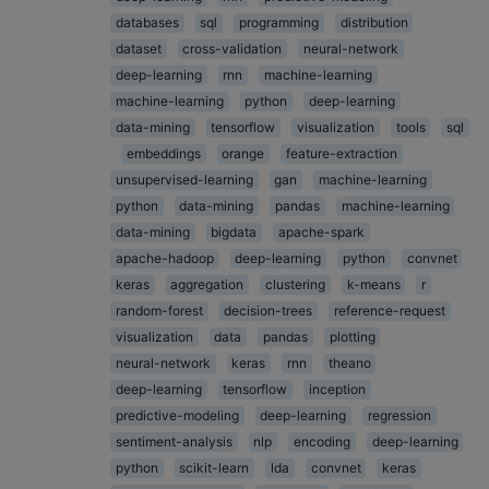
databases
sql
programming
distribution
dataset
cross-validation
neural-network
deep-learning
rnn
machine-learning
machine-learning
python
deep-learning
data-mining
tensorflow
visualization
tools
sql
embeddings
orange
feature-extraction
unsupervised-learning
gan
machine-learning
python
data-mining
pandas
machine-learning
data-mining
bigdata
apache-spark
apache-hadoop
deep-learning
python
convnet
keras
aggregation
clustering
k-means
r
random-forest
decision-trees
reference-request
visualization
data
pandas
plotting
neural-network
keras
rnn
theano
deep-learning
tensorflow
inception
predictive-modeling
deep-learning
regression
sentiment-analysis
nlp
encoding
deep-learning
python
scikit-learn
lda
convnet
keras