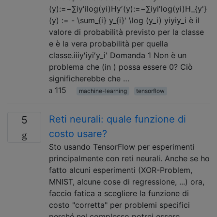
(y):=−∑iy′ilog(yi)Hy′(y):=−∑iyi′log⁡(yi)H_{y'}
(y) := - \sum_{i} y_{i}' \log (y_i) yiyiy_i è il
valore di probabilità previsto per la classe
e è la vera probabilità per quella
classe.iiiy′iyi′y_i' Domanda 1 Non è un
problema che (in ) possa essere 0? Ciò
significherebbe che …
115
machine-learning
tensorflow
Reti neurali: quale funzione di
5
costo usare?
Sto usando TensorFlow per esperimenti
principalmente con reti neurali. Anche se ho
fatto alcuni esperimenti (XOR-Problem,
MNIST, alcune cose di regressione, ...) ora,
faccio fatica a scegliere la funzione di
costo "corretta" per problemi specifici
perché nel complesso potrei essere